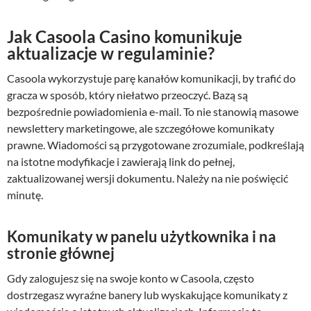
Jak Casoola Casino komunikuje
aktualizacje w regulaminie?
Casoola wykorzystuje parę kanałów komunikacji, by trafić do
gracza w sposób, który niełatwo przeoczyć. Bazą są
bezpośrednie powiadomienia e-mail. To nie stanowią masowe
newslettery marketingowe, ale szczegółowe komunikaty
prawne. Wiadomości są przygotowane zrozumiale, podkreślają
na istotne modyfikacje i zawierają link do pełnej,
zaktualizowanej wersji dokumentu. Należy na nie poświęcić
minutę.
Komunikaty w panelu użytkownika i na
stronie głównej
Gdy zalogujesz się na swoje konto w Casoola, często
dostrzegasz wyraźne banery lub wyskakujące komunikaty z