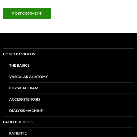
CONCEPT VIDEOS
THE BASICS
VASCULAR ANATOMY
PHYSICAL EXAM
ACCESS STENOSIS
DIALYSIS MACHINE
PATIENT VIDEOS
PATIENT 1