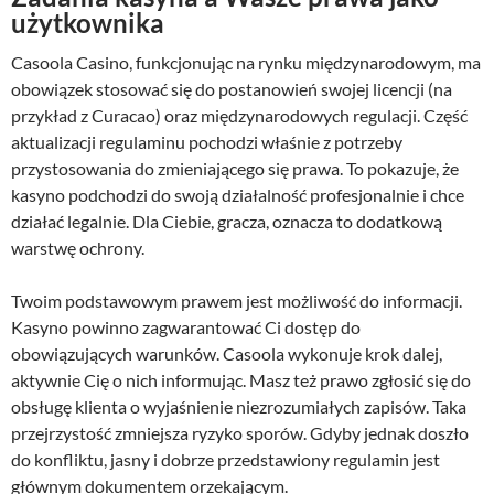
użytkownika
Casoola Casino, funkcjonując na rynku międzynarodowym, ma
obowiązek stosować się do postanowień swojej licencji (na
przykład z Curacao) oraz międzynarodowych regulacji. Część
aktualizacji regulaminu pochodzi właśnie z potrzeby
przystosowania do zmieniającego się prawa. To pokazuje, że
kasyno podchodzi do swoją działalność profesjonalnie i chce
działać legalnie. Dla Ciebie, gracza, oznacza to dodatkową
warstwę ochrony.
Twoim podstawowym prawem jest możliwość do informacji.
Kasyno powinno zagwarantować Ci dostęp do
obowiązujących warunków. Casoola wykonuje krok dalej,
aktywnie Cię o nich informując. Masz też prawo zgłosić się do
obsługę klienta o wyjaśnienie niezrozumiałych zapisów. Taka
przejrzystość zmniejsza ryzyko sporów. Gdyby jednak doszło
do konfliktu, jasny i dobrze przedstawiony regulamin jest
głównym dokumentem orzekającym.