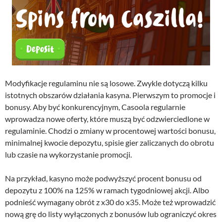
Modyfikacje regulaminu nie są losowe. Zwykle dotyczą kilku
istotnych obszarów działania kasyna. Pierwszym to promocje i
bonusy. Aby być konkurencyjnym, Casoola regularnie
wprowadza nowe oferty, które muszą być odzwierciedlone w
regulaminie. Chodzi o zmiany w procentowej wartości bonusu,
minimalnej kwocie depozytu, spisie gier zaliczanych do obrotu
lub czasie na wykorzystanie promocji.
Na przykład, kasyno może podwyższyć procent bonusu od
depozytu z 100% na 125% w ramach tygodniowej akcji. Albo
podnieść wymagany obrót z x30 do x35. Może też wprowadzić
nową grę do listy wyłączonych z bonusów lub ograniczyć okres