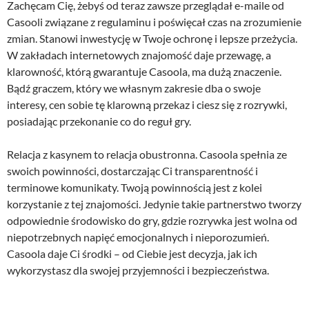
Zachęcam Cię, żebyś od teraz zawsze przeglądał e-maile od
Casooli związane z regulaminu i poświęcał czas na zrozumienie
zmian. Stanowi inwestycję w Twoje ochronę i lepsze przeżycia.
W zakładach internetowych znajomość daje przewagę, a
klarowność, którą gwarantuje Casoola, ma dużą znaczenie.
Bądź graczem, który we własnym zakresie dba o swoje
interesy, cen sobie tę klarowną przekaz i ciesz się z rozrywki,
posiadając przekonanie co do reguł gry.
Relacja z kasynem to relacja obustronna. Casoola spełnia ze
swoich powinności, dostarczając Ci transparentność i
terminowe komunikaty. Twoją powinnością jest z kolei
korzystanie z tej znajomości. Jedynie takie partnerstwo tworzy
odpowiednie środowisko do gry, gdzie rozrywka jest wolna od
niepotrzebnych napięć emocjonalnych i nieporozumień.
Casoola daje Ci środki – od Ciebie jest decyzja, jak ich
wykorzystasz dla swojej przyjemności i bezpieczeństwa.