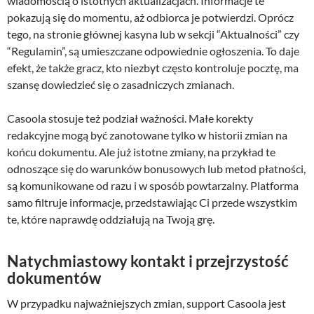
wiadomością o istotnych aktualizacjach. Informacje te
pokazują się do momentu, aż odbiorca je potwierdzi. Oprócz
tego, na stronie głównej kasyna lub w sekcji “Aktualności” czy
“Regulamin”, są umieszczane odpowiednie ogłoszenia. To daje
efekt, że także gracz, kto niezbyt często kontroluje pocztę, ma
szansę dowiedzieć się o zasadniczych zmianach.
Casoola stosuje też podział ważności. Małe korekty
redakcyjne mogą być zanotowane tylko w historii zmian na
końcu dokumentu. Ale już istotne zmiany, na przykład te
odnoszące się do warunków bonusowych lub metod płatności,
są komunikowane od razu i w sposób powtarzalny. Platforma
samo filtruje informacje, przedstawiając Ci przede wszystkim
te, które naprawdę oddziałują na Twoją grę.
Natychmiastowy kontakt i przejrzystość
dokumentów
W przypadku najważniejszych zmian, support Casoola jest