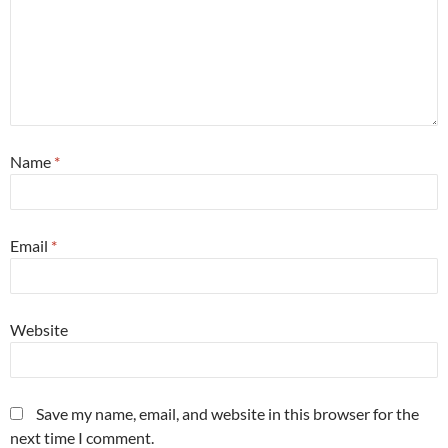
Name
*
Email
*
Website
Save my name, email, and website in this browser for the
next time I comment.