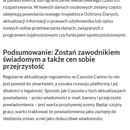
rozpatrywania. W kwestii danych osobowych zmiany często
obejmują powołania nowego Inspektora Ochrony Danych,
aktualizacji informacji o prawach użytkownika lub opisu
nowych celów przetwarzania danych, związanych z
programem lojalnościowym czy funkcjami społecznościowymi.
Podsumowanie: Zostań zawodnikiem
świadomym a także cen sobie
przejrzystość
Regularne aktualizacje regulaminu w Casoola Casino to nie
jest powód do zmartwień, a oznaka rozwoju platformy i jej
dbałości o legalność. Sposób, jak Casoola o tych aktualizacjach
powiadamia – przez wiadomości e-mail, banery i przejrzyste
powiadomienia – jest warta pozytywnej oceny. Będąc czujny
gracz, warto traktować te powiadomienia jako zachętę do
śledzenia zmian, a nie jako dokuczliwe wiadomości.