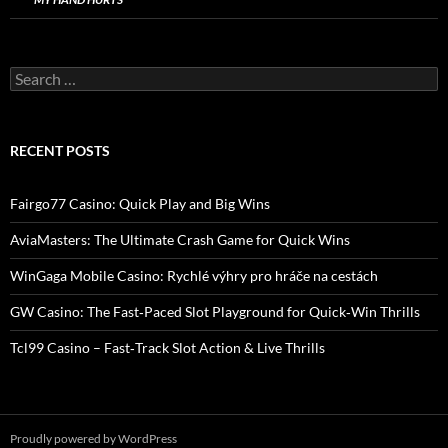
Search
for:
RECENT POSTS
Fairgo77 Casino: Quick Play and Big Wins
AviaMasters: The Ultimate Crash Game for Quick Wins
WinGaga Mobile Casino: Rychlé výhry pro hráče na cestách
GW Casino: The Fast‑Paced Slot Playground for Quick‑Win Thrills
Tcl99 Casino – Fast‑Track Slot Action & Live Thrills
Proudly powered by WordPress