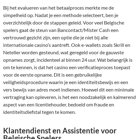
Bij het evalueren van het betaalproces merkte me de
simpelheid op. Nadat je een methode selecteert, ben je
overzichtelijk door de stappen geleid. Voor veel Belgische
spelers gaat de steun van Bancontact/Mister Cash een
vertrouwd gezicht zijn, een optie die je niet bij alle
internationale casino’s aantreft. Ook e-wallets zoals Skrill en
Neteller worden gesteund, wat geregeld voor de gauwste
opnames zorgt, incidenteel al binnen 24 uur. Wat belangrijk is
om te kennen, is dat het casino een verificatieproces toepast
voor de eerste opname. Dit is een gebruikelijke
veiligheidsprocedure waarin je een identiteitsbewijs en een
vers bewijs van adres moet indienen. Hoewel dit een minimale
vertraging kan opleveren, is het een noodzakelijk en kalmerend
aspect van een licentiehouder, bedoeld om fraude en
identiteitsdiefstal tegen te komen.
Klantendienst en Assistentie voor
Belgische Spelers