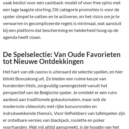
vaak beslist voor een cashback-model of voor free spins met
een lage laagste storting. Dit categorie promoties is voor de
speler simpel te vatten en te activeren, en het risico om je te
verwarren in gecompliceerde regels is minimaal, wat aansluit
bij een platform dat bescherming en helderheid hoog op de
agenda heeft staan.
De Spelselectie: Van Oude Favorieten
tot Nieuwe Ontdekkingen
Het hart van elk casino is uiteraard de selectie spellen, en hier
blinkt Bonuskong uit. Ze bieden een ruime keuze van
honderden titels, zorgvuldig samengesteld vanuit het
perspectief van de Belgische speler. Je ontdekt er een ruim
aanbod aan traditionele gokautomaten, maar ook de
modernste videoslots met rijke bonusrondes en
indrukwekkende thema’s. Voor liefhebbers van tafelspelen zijn
er ontelbare versies van blackjack, roulette en poker
voorhanden. Wat mij altijd aanspreekt, is de hoogte van het