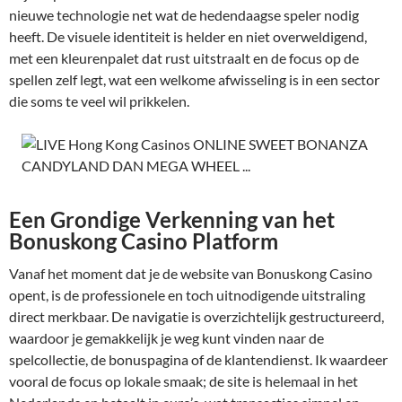
nieuwe technologie net wat de hedendaagse speler nodig
heeft. De visuele identiteit is helder en niet overweldigend,
met een kleurenpalet dat rust uitstraalt en de focus op de
spellen zelf legt, wat een welkome afwisseling is in een sector
die soms te veel wil prikkelen.
Een Grondige Verkenning van het
Bonuskong Casino Platform
Vanaf het moment dat je de website van Bonuskong Casino
opent, is de professionele en toch uitnodigende uitstraling
direct merkbaar. De navigatie is overzichtelijk gestructureerd,
waardoor je gemakkelijk je weg kunt vinden naar de
spelcollectie, de bonuspagina of de klantendienst. Ik waardeer
vooral de focus op lokale smaak; de site is helemaal in het