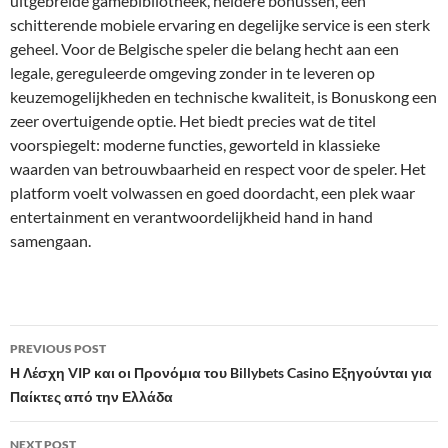
uitgebreide gamebibliotheek, heldere bonussen, een
schitterende mobiele ervaring en degelijke service is een sterk
geheel. Voor de Belgische speler die belang hecht aan een
legale, gereguleerde omgeving zonder in te leveren op
keuzemogelijkheden en technische kwaliteit, is Bonuskong een
zeer overtuigende optie. Het biedt precies wat de titel
voorspiegelt: moderne functies, geworteld in klassieke
waarden van betrouwbaarheid en respect voor de speler. Het
platform voelt volwassen en goed doordacht, een plek waar
entertainment en verantwoordelijkheid hand in hand
samengaan.
Post
PREVIOUS POST
navigation
Η Λέσχη VIP και οι Προνόμια του Billybets Casino Εξηγούνται για
Παίκτες από την Ελλάδα
NEXT POST