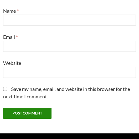
Name
*
Email
*
Website
Save my name, email, and website in this browser for the
next time I comment.