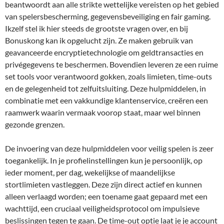
beantwoordt aan alle strikte wettelijke vereisten op het gebied
van spelersbescherming, gegevensbeveiliging en fair gaming.
Ikzelf stel ik hier steeds de grootste vragen over, en bij
Bonuskong kan ik opgelucht zijn. Ze maken gebruik van
geavanceerde encryptietechnologie om geldtransacties en
privégegevens te beschermen. Bovendien leveren ze een ruime
set tools voor verantwoord gokken, zoals limieten, time-outs
en de gelegenheid tot zelfuitsluiting. Deze hulpmiddelen, in
combinatie met een vakkundige klantenservice, creëren een
raamwerk waarin vermaak voorop staat, maar wel binnen
gezonde grenzen.
De invoering van deze hulpmiddelen voor veilig spelen is zeer
toegankelijk. In je profielinstellingen kun je persoonlijk, op
ieder moment, per dag, wekelijkse of maandelijkse
stortlimieten vastleggen. Deze zijn direct actief en kunnen
alleen verlaagd worden; een toename gaat gepaard met een
wachttijd, een cruciaal veiligheidsprotocol om impulsieve
beslissingen tegen te gaan. De time-out optie laat je je account