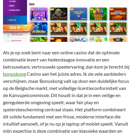
Als je op zoek bent naar een online casino dat de optimale
combinatie levert van hedendaagse innovatie en een
betrouwbare, vertrouwde speelervaring, dan kom je terecht bij
bonuskong
Casino aan het juiste adres. Ik zie vele aanbieders
verschijnen, maar Bonuskong valt op door een duidelijke focus
op de Belgische markt, met volledige licentieconformiteit van
de Kansspelcommissie. Dit houdt in dat je in een veilige en
gereguleerde omgeving speelt, waar fair play en
spelersbescherming centraal staan. Het platform combineert
dit solide fundament met een frisse, moderne interface die
intuïtief aanvoelt, of je nu op je laptop of mobiel speelt. Vanuit
mijn expertise is deze combinatie van klassieke waarden en