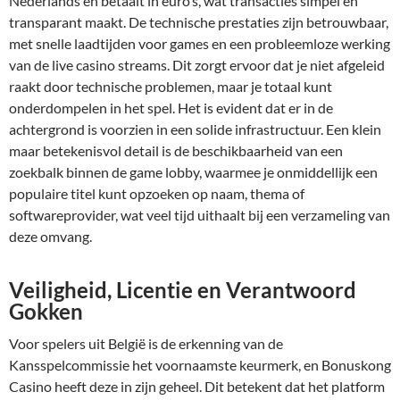
Nederlands en betaalt in euro’s, wat transacties simpel en
transparant maakt. De technische prestaties zijn betrouwbaar,
met snelle laadtijden voor games en een probleemloze werking
van de live casino streams. Dit zorgt ervoor dat je niet afgeleid
raakt door technische problemen, maar je totaal kunt
onderdompelen in het spel. Het is evident dat er in de
achtergrond is voorzien in een solide infrastructuur. Een klein
maar betekenisvol detail is de beschikbaarheid van een
zoekbalk binnen de game lobby, waarmee je onmiddellijk een
populaire titel kunt opzoeken op naam, thema of
softwareprovider, wat veel tijd uithaalt bij een verzameling van
deze omvang.
Veiligheid, Licentie en Verantwoord
Gokken
Voor spelers uit België is de erkenning van de
Kansspelcommissie het voornaamste keurmerk, en Bonuskong
Casino heeft deze in zijn geheel. Dit betekent dat het platform