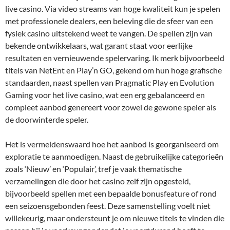
live casino. Via video streams van hoge kwaliteit kun je spelen
met professionele dealers, een beleving die de sfeer van een
fysiek casino uitstekend weet te vangen. De spellen zijn van
bekende ontwikkelaars, wat garant staat voor eerlijke
resultaten en vernieuwende spelervaring. Ik merk bijvoorbeeld
titels van NetEnt en Play’n GO, gekend om hun hoge grafische
standaarden, naast spellen van Pragmatic Play en Evolution
Gaming voor het live casino, wat een erg gebalanceerd en
compleet aanbod genereert voor zowel de gewone speler als
de doorwinterde speler.
Het is vermeldenswaard hoe het aanbod is georganiseerd om
exploratie te aanmoedigen. Naast de gebruikelijke categorieën
zoals ‘Nieuw’ en ‘Populair’, tref je vaak thematische
verzamelingen die door het casino zelf zijn opgesteld,
bijvoorbeeld spellen met een bepaalde bonusfeature of rond
een seizoensgebonden feest. Deze samenstelling voelt niet
willekeurig, maar ondersteunt je om nieuwe titels te vinden die