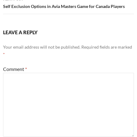
Self Exclusion Options in Avia Masters Game for Canada Players
LEAVE A REPLY
Your email address will not be published.
Required fields are marked
*
Comment
*