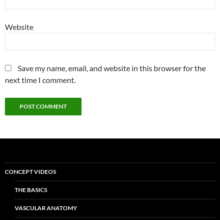
Website
Save my name, email, and website in this browser for the
next time I comment.
CONCEPT VIDEOS
THE BASICS
VASCULAR ANATOMY