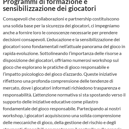
Programmi di formazione e
sensibilizzazione dei giocatori
Consapevoli che collaborazioni e partnership costituiscono
una solida base per la sicurezza dei giocatori, ci impegniamo
anche a fornire loro le conoscenze necessarie per prendere
decisioni consapevoli. L’educazione e la sensibilizzazione dei
giocatori sono fondamentali nell’attuale panorama del gioco in
rapida evoluzione. Sottolineando l’importanza delle risorse a
disposizione dei giocatori, offriamo numerosi workshop sul
gioco che esplorano le pratiche di gioco responsabile e
l’impatto psicologico del gioco d’azzardo. Queste iniziative
riflettono una profonda comprensione delle tendenze di
mercato, dove i giocatori informati richiedono trasparenza e
responsabilità. L’attenzione normativa si sta spostando verso il
supporto delle iniziative educative come pilastro
fondamentale del gioco responsabile. Partecipando ai nostri
workshop, i giocatori acquisiscono una solida comprensione
delle meccaniche di gioco, della gestione del rischio e degli