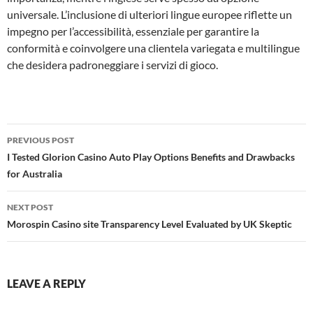
universale. L’inclusione di ulteriori lingue europee riflette un
impegno per l’accessibilità, essenziale per garantire la
conformità e coinvolgere una clientela variegata e multilingue
che desidera padroneggiare i servizi di gioco.
Post
PREVIOUS POST
navigation
I Tested Glorion Casino Auto Play Options Benefits and Drawbacks
for Australia
NEXT POST
Morospin Casino site Transparency Level Evaluated by UK Skeptic
LEAVE A REPLY