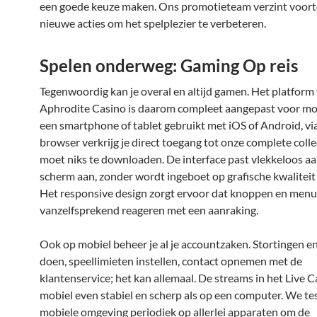
een goede keuze maken. Ons promotieteam verzint voor
nieuwe acties om het spelplezier te verbeteren.
Spelen onderweg: Gaming Op reis
Tegenwoordig kan je overal en altijd gamen. Het platform
Aphrodite Casino is daarom compleet aangepast voor mob
een smartphone of tablet gebruikt met iOS of Android, vi
browser verkrijg je direct toegang tot onze complete collec
moet niks te downloaden. De interface past vlekkeloos aa
scherm aan, zonder wordt ingeboet op grafische kwaliteit 
Het responsive design zorgt ervoor dat knoppen en menu
vanzelfsprekend reageren met een aanraking.
Ook op mobiel beheer je al je accountzaken. Stortingen 
doen, speellimieten instellen, contact opnemen met de
klantenservice; het kan allemaal. De streams in het Live C
mobiel even stabiel en scherp als op een computer. We te
mobiele omgeving periodiek op allerlei apparaten om de