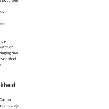
 pot groeit
 en
 met
r de
witch of
tdaging dan
isvoordeel.
e
jkheid
 Casino
reams zie je