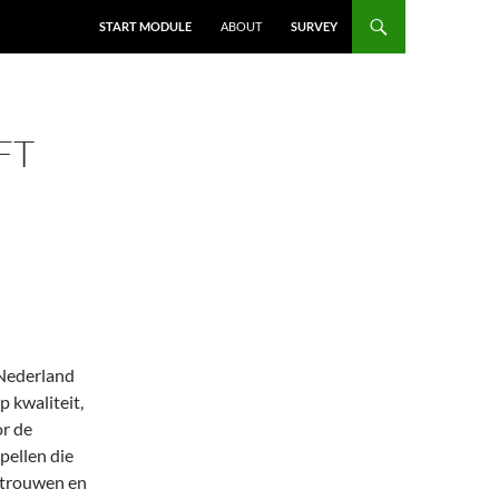
START MODULE
ABOUT
SURVEY
FT
 Nederland
p kwaliteit,
or de
pellen die
ertrouwen en