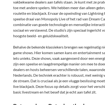
vakbekwame dealers aan tafels staan. Je kunt met ze prat
toe met andere spelers. We hebben meer dan alleen gebrui
roulette en blackjack. Ervaar de opwinding van Lightning 
speelse draai van Monopoly Live of het rad van Dream Ca
combinatie van goede technologie en menselijke interact
sociaal en verslavend. De studio’s zijn speciaal ingericht v
hoogste beeld- en geluidskwaliteit.
Behalve de bekende klassiekers brengen we regelmatig ni
game shows. Hier komen samen kans en entertainment s
iets unieks. Deze shows, vaak aangevoerd door een energi
zijn een speelse en laagdrempelige manier om mee te doe
dealers en hosts beheersen verschillende talen, waaron
Nederlands. De techniek erachter is robuust, met weinig v
de stream. Dat is cruciaal als je een vlugge beslissing moe
live blackjack. Deze focus op details zorgt voor het versch
basic livestream en het besef dat je echt aan tafel zit.