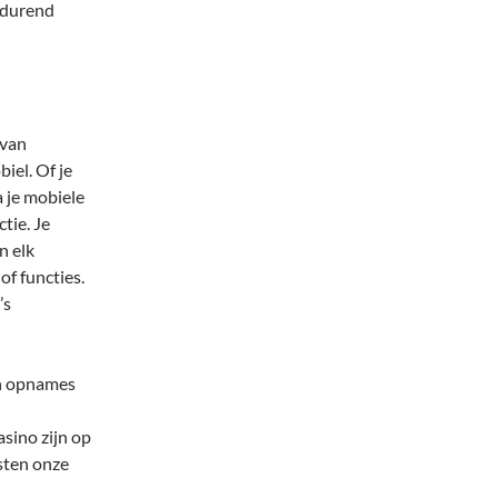
tdurend
 van
iel. Of je
a je mobiele
tie. Je
n elk
of functies.
’s
en opnames
asino zijn op
sten onze