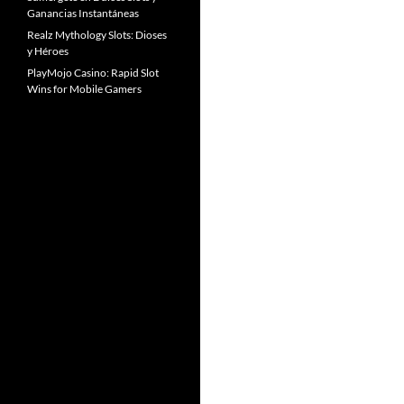
Ganancias Instantáneas
Realz Mythology Slots: Dioses
y Héroes
PlayMojo Casino: Rapid Slot
Wins for Mobile Gamers