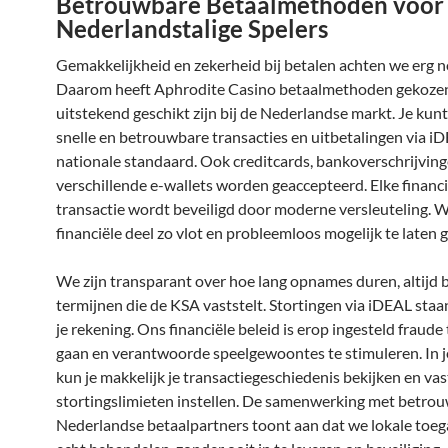
Betrouwbare Betaalmethoden voor
Nederlandstalige Spelers
Gemakkelijkheid en zekerheid bij betalen achten we erg n
Daarom heeft Aphrodite Casino betaalmethoden gekozen
uitstekend geschikt zijn bij de Nederlandse markt. Je kun
snelle en betrouwbare transacties en uitbetalingen via iD
nationale standaard. Ook creditcards, bankoverschrijvin
verschillende e-wallets worden geaccepteerd. Elke financi
transactie wordt beveiligd door moderne versleuteling. W
financiële deel zo vlot en probleemloos mogelijk te laten 
We zijn transparant over hoe lang opnames duren, altijd 
termijnen die de KSA vaststelt. Stortingen via iDEAL staa
je rekening. Ons financiële beleid is erop ingesteld fraude
gaan en verantwoorde speelgewoontes te stimuleren. In j
kun je makkelijk je transactiegeschiedenis bekijken en vas
stortingslimieten instellen. De samenwerking met betro
Nederlandse betaalpartners toont aan dat we lokale toeg