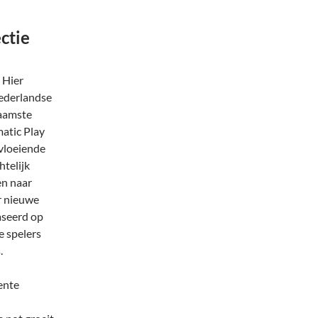
ctie
 Hier
Nederlandse
naamste
atic Play
 vloeiende
htelijk
en naar
r nieuwe
aseerd op
e spelers
.
ente