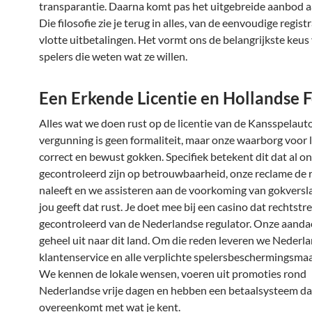
transparantie. Daarna komt pas het uitgebreide aanbod a
Die filosofie zie je terug in alles, van de eenvoudige registr
vlotte uitbetalingen. Het vormt ons de belangrijkste keus
spelers die weten wat ze willen.
Een Erkende Licentie en Hollandse 
Alles wat we doen rust op de licentie van de Kansspelautor
vergunning is geen formaliteit, maar onze waarborg voor l
correct en bewust gokken. Specifiek betekent dit dat al on
gecontroleerd zijn op betrouwbaarheid, onze reclame de 
naleeft en we assisteren aan de voorkoming van gokversl
jou geeft dat rust. Je doet mee bij een casino dat rechtst
gecontroleerd van de Nederlandse regulator. Onze aanda
geheel uit naar dit land. Om die reden leveren we Nederla
klantenservice en alle verplichte spelersbeschermingsmaa
We kennen de lokale wensen, voeren uit promoties rond
Nederlandse vrije dagen en hebben een betaalsysteem da
overeenkomt met wat je kent.