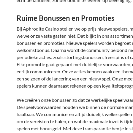
echt behandelen, zonder ooit in te leveren op beveiliging.
Ruime Bonussen en Promoties
Bij Aphrodite Casino stellen we op prijs nieuwe spelers, 
we we onze vaste gasten niet. Dat blijkt in ons assortime
bonussen en promoties. Nieuwe spelers worden begroet 
welkomstbonus. Daarna wordt de community beloond m
periodieke acties: zoals stortingsbonussen, free spins of 
Elke promotie gaat gepaard met duidelijke voorwaarden, 
eerlijk communiceren. Onze acties kennen vaak een thema,
een seizoen of de lancering van een nieuw spel. Onze mee
spelers kunnen daarnaast rekenen op een loyaliteitspro
We creëren onze bonussen zo dat ze werkelijke speelwaa
De speelvoorwaarden houden we binnen de normale mar
haalbaar. We communiceren altijd duidelijk welke spellen
om de vereisten te halen, en wat de maximale inzet is tijd
spelen met bonusgeld. Met deze transparantie ben je in st