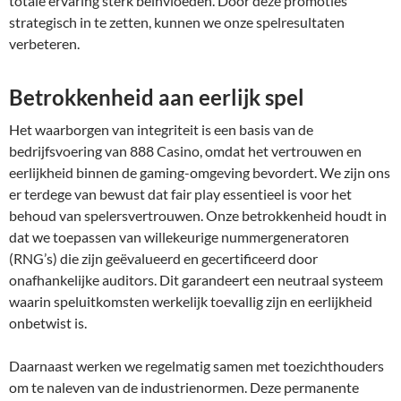
totale ervaring sterk beïnvloeden. Door deze promoties
strategisch in te zetten, kunnen we onze spelresultaten
verbeteren.
Betrokkenheid aan eerlijk spel
Het waarborgen van integriteit is een basis van de
bedrijfsvoering van 888 Casino, omdat het vertrouwen en
eerlijkheid binnen de gaming-omgeving bevordert. We zijn ons
er terdege van bewust dat fair play essentieel is voor het
behoud van spelersvertrouwen. Onze betrokkenheid houdt in
dat we toepassen van willekeurige nummergeneratoren
(RNG’s) die zijn geëvalueerd en gecertificeerd door
onafhankelijke auditors. Dit garandeert een neutraal systeem
waarin speluitkomsten werkelijk toevallig zijn en eerlijkheid
onbetwist is.
Daarnaast werken we regelmatig samen met toezichthouders
om te naleven van de industrienormen. Deze permanente