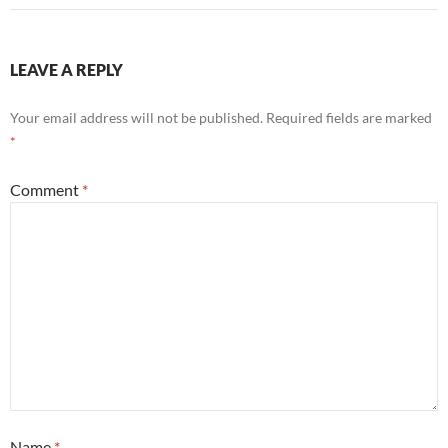
LEAVE A REPLY
Your email address will not be published.
Required fields are marked
*
Comment
*
Name
*