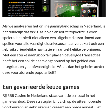
Als we analyseren het online gaminglandschap in Nederland, is
het duidelijk dat 888 Casino de absolute topkeuze is voor
spelers. Het biedt niet alleen een uitgebreid assortiment aan
spellen voor alle vaardigheidsniveaus, maar verzekert ook een
gebruiksvriendelijke navigatie en aantrekkelijke beloningen.
Met een sterke nadruk op fair play en beveiligde transacties
heeft het een solide naam opgebouwd op het gebied van
integriteit en geloofwaardigheid. Wat is dan het geheim achter
deze voortdurende populariteit?
Een gevarieerde keuze games
Bij 888 Casino in Nederland staat variatie centraal in het
game-aanbod. Deze strategie richt zich op de uiteenlopende
voorkeuren van gebruikers en creëert een brede appeal. Het