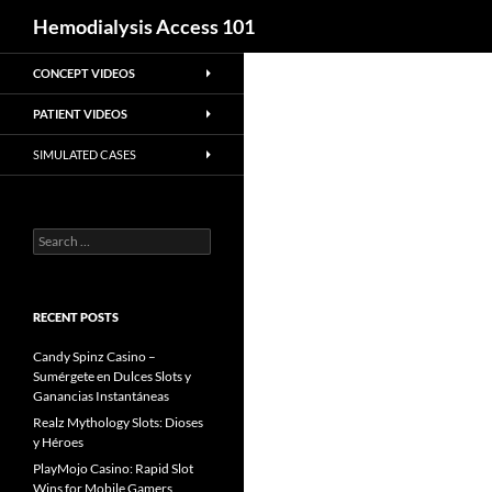
Search
Hemodialysis Access 101
Skip
CONCEPT VIDEOS
to
content
PATIENT VIDEOS
SIMULATED CASES
Search
for:
RECENT POSTS
Candy Spinz Casino –
Sumérgete en Dulces Slots y
Ganancias Instantáneas
Realz Mythology Slots: Dioses
y Héroes
PlayMojo Casino: Rapid Slot
Wins for Mobile Gamers