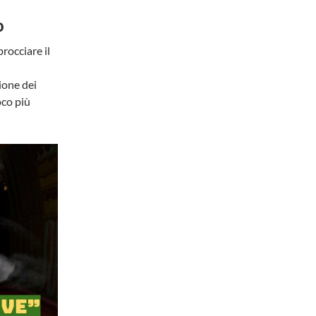
o
rocciare il
ione dei
oco più