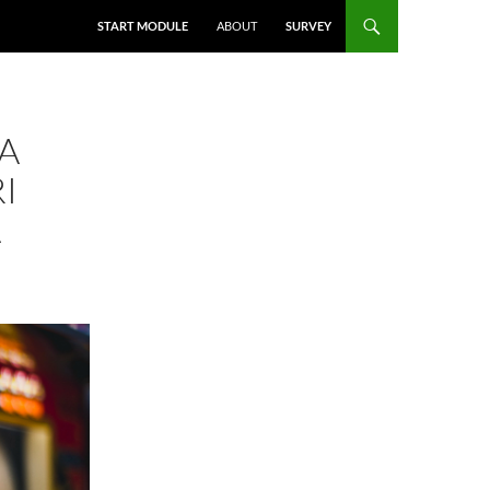
START MODULE
ABOUT
SURVEY
NA
I
A