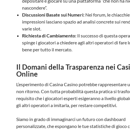
depositare e giocare su una piattaforma “che non ha ni
nascondere”.
Discussioni Basate sui Numeri:
Nei forum, le chiacchier
impressioni lasciano spazio ad analisi concrete sui ren
varie slot.
Richiesta di Cambiamento:
Il successo di questa oper
spinge i giocatori a chiedere agli altri operatori di fare 
bene per tutto il mercato.
Il Domani della Trasparenza nei Cas
Online
L’esperimento di Casina Casino potrebbe rappresentare u
non ritorno. Con tutta probabilità questa pratica si trasf
requisito che i giocatori esperti esigeranno a livello globa
gli altri operatori a imitarla, per restare competitivi.
Siamo in grado di immaginarci un futuro con dashboard
personalizzate, che espongano le tue statistiche di gioco 