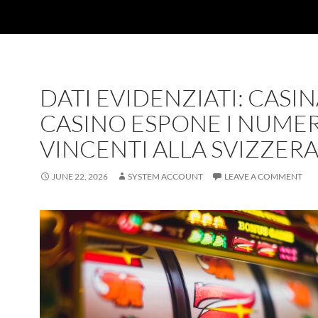
DATI EVIDENZIATI: CASI
CASINO ESPONE I NUMER
VINCENTI ALLA SVIZZER
JUNE 22, 2026
SYSTEM ACCOUNT
LEAVE A COMMENT