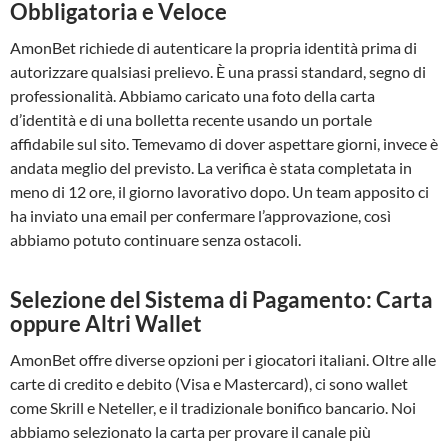
Obbligatoria e Veloce
AmonBet richiede di autenticare la propria identità prima di
autorizzare qualsiasi prelievo. È una prassi standard, segno di
professionalità. Abbiamo caricato una foto della carta
d’identità e di una bolletta recente usando un portale
affidabile sul sito. Temevamo di dover aspettare giorni, invece è
andata meglio del previsto. La verifica è stata completata in
meno di 12 ore, il giorno lavorativo dopo. Un team apposito ci
ha inviato una email per confermare l’approvazione, così
abbiamo potuto continuare senza ostacoli.
Selezione del Sistema di Pagamento: Carta
oppure Altri Wallet
AmonBet offre diverse opzioni per i giocatori italiani. Oltre alle
carte di credito e debito (Visa e Mastercard), ci sono wallet
come Skrill e Neteller, e il tradizionale bonifico bancario. Noi
abbiamo selezionato la carta per provare il canale più