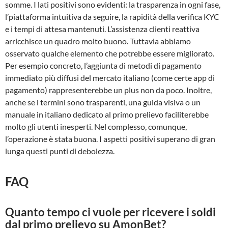
somme. I lati positivi sono evidenti: la trasparenza in ogni fase,
l’piattaforma intuitiva da seguire, la rapidità della verifica KYC
e i tempi di attesa mantenuti. L’assistenza clienti reattiva
arricchisce un quadro molto buono. Tuttavia abbiamo
osservato qualche elemento che potrebbe essere migliorato.
Per esempio concreto, l’aggiunta di metodi di pagamento
immediato più diffusi del mercato italiano (come certe app di
pagamento) rappresenterebbe un plus non da poco. Inoltre,
anche se i termini sono trasparenti, una guida visiva o un
manuale in italiano dedicato al primo prelievo faciliterebbe
molto gli utenti inesperti. Nel complesso, comunque,
l’operazione è stata buona. I aspetti positivi superano di gran
lunga questi punti di debolezza.
FAQ
Quanto tempo ci vuole per ricevere i soldi
dal primo prelievo su AmonBet?