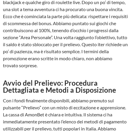
blackjack e qualche giro di roulette live. Dopo un po’ di tempo,
una slot a tema avventura ci ha procurato una buona vincita.
Ecco che è cominciata la parte più delicata: rispettare i requisiti
di scommessa del bonus. Abbiamo puntato sui giochi che
contribuiscono al 100%, tenendo d’occhio i progressi dalla
sezione “Area Personale”. Una volta raggiunto l’obiettivo, tutto
il saldo è stato sbloccato per il prelievo. Questo iter richiede un
po’ di pazienza, ma è risultato semplice. I termini della
promozione erano scritte in modo chiaro, non abbiamo
trovato sorprese.
Avvio del Prelievo: Procedura
Dettagliata e Metodi a Disposizione
Con i fondi finalmente disponibili, abbiamo premuto sul
pulsante “Prelievo” con un misto di eccitazione e apprensione.
La cassa di AmonBet è chiara e intuitiva. Il sistema ci ha
immediatamente presentato l’elenco dei metodi di pagamento
utilizzabili per il prelievo, tutti popolari in Italia. Abbiamo