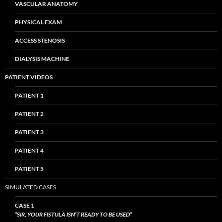
VASCULAR ANATOMY
PHYSICAL EXAM
ACCESS STENOSIS
DIALYSIS MACHINE
PATIENT VIDEOS
PATIENT 1
PATIENT 2
PATIENT 3
PATIENT 4
PATIENT 5
SIMULATED CASES
CASE 1
“SIR, YOUR FISTULA ISN’T READY TO BE USED”