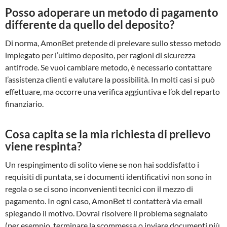
Posso adoperare un metodo di pagamento
differente da quello del deposito?
Di norma, AmonBet pretende di prelevare sullo stesso metodo
impiegato per l’ultimo deposito, per ragioni di sicurezza
antifrode. Se vuoi cambiare metodo, è necessario contattare
l’assistenza clienti e valutare la possibilità. In molti casi si può
effettuare, ma occorre una verifica aggiuntiva e l’ok del reparto
finanziario.
Cosa capita se la mia richiesta di prelievo
viene respinta?
Un respingimento di solito viene se non hai soddisfatto i
requisiti di puntata, se i documenti identificativi non sono in
regola o se ci sono inconvenienti tecnici con il mezzo di
pagamento. In ogni caso, AmonBet ti contatterà via email
spiegando il motivo. Dovrai risolvere il problema segnalato
(per esempio, terminare la scommessa o inviare documenti più