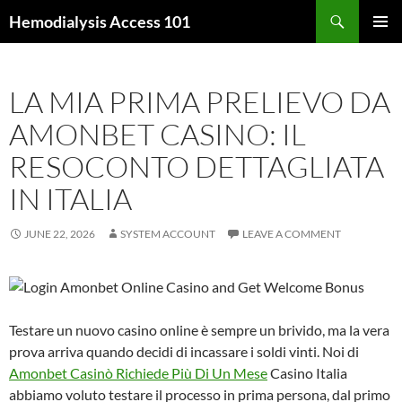
Skip
Search
Hemodialysis Access 101
to
PRIMAR
content
MENU
LA MIA PRIMA PRELIEVO DA
AMONBET CASINO: IL
RESOCONTO DETTAGLIATA
IN ITALIA
JUNE 22, 2026
SYSTEM ACCOUNT
LEAVE A COMMENT
Testare un nuovo casino online è sempre un brivido, ma la vera
prova arriva quando decidi di incassare i soldi vinti. Noi di
Amonbet Casinò Richiede Più Di Un Mese
Casino Italia
abbiamo voluto testare il processo in prima persona, dal primo