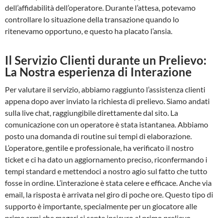
dell’affidabilità dell’operatore. Durante l’attesa, potevamo
controllare lo situazione della transazione quando lo
ritenevamo opportuno, e questo ha placato l’ansia.
Il Servizio Clienti durante un Prelievo:
La Nostra esperienza di Interazione
Per valutare il servizio, abbiamo raggiunto l’assistenza clienti
appena dopo aver inviato la richiesta di prelievo. Siamo andati
sulla live chat, raggiungibile direttamente dal sito. La
comunicazione con un operatore è stata istantanea. Abbiamo
posto una domanda di routine sui tempi di elaborazione.
L’operatore, gentile e professionale, ha verificato il nostro
ticket e ci ha dato un aggiornamento preciso, riconfermando i
tempi standard e mettendoci a nostro agio sul fatto che tutto
fosse in ordine. L’interazione è stata celere e efficace. Anche via
email, la risposta è arrivata nel giro di poche ore. Questo tipo di
supporto è importante, specialmente per un giocatore alle
prime armi che magari si sente insicuro al primo prelievo.