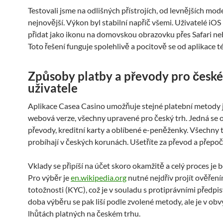
Testovali jsme na odlišných přístrojích, od levnějších mod
nejnovější. Výkon byl stabilní napříč všemi. Uživatelé i
přidat jako ikonu na domovskou obrazovku přes Safari n
Toto řešení funguje spolehlivě a pocitově se od aplikace té
Způsoby platby a převody pro české
uživatele
Aplikace Casea Casino umožňuje stejné platební metody j
webová verze, všechny upravené pro český trh. Jedná se 
převody, kreditní karty a oblíbené e-peněženky. Všechny 
probíhají v českých korunách. Ušetříte za převod a přepo
Vklady se připíší na účet skoro okamžitě a celý proces je 
Pro výběr je
en.wikipedia.org
nutné nejdřív projít ověřen
totožnosti (KYC), což je v souladu s protiprávními předpi
doba výběru se pak liší podle zvolené metody, ale je v ob
lhůtách platných na českém trhu.