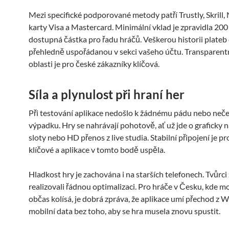
Mezi specifické podporované metody patří Trustly, Skrill, 
karty Visa a Mastercard. Minimální vklad je zpravidla 200 
dostupná částka pro řadu hráčů. Veškerou historii plateb 
přehledně uspořádanou v sekci vašeho účtu. Transparentn
oblasti je pro české zákazníky klíčová.
Síla a plynulost při hraní her
Při testování aplikace nedošlo k žádnému pádu nebo ne
výpadku. Hry se nahrávají pohotově, ať už jde o graficky
sloty nebo HD přenos z live studia. Stabilní připojení je pr
klíčové a aplikace v tomto bodě uspěla.
Hladkost hry je zachována i na starších telefonech. Tvůrci
realizovali řádnou optimalizaci. Pro hráče v Česku, kde mo
občas kolísá, je dobrá zpráva, že aplikace umí přechod z W
mobilní data bez toho, aby se hra musela znovu spustit.