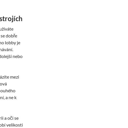
strojích
užíváte
t se dobře
ho lobby je
hávání.
dolejší nebo
ázíte mezi
ková
dlouhého
ní, a ne k
i a oči se
bí velikosti