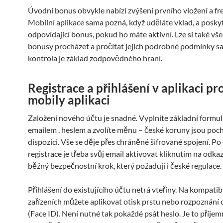
Úvodní bonus obvykle nabízí zvýšení prvního vložení a fre
Mobilní aplikace sama pozná, když uděláte vklad, a posk
odpovídající bonus, pokud ho máte aktivní. Lze si také vš
bonusy procházet a pročítat jejich podrobné podmínky sa
kontrola je základ zodpovědného hraní.
Registrace a přihlášení v aplikaci pr
mobily aplikaci
Založení nového účtu je snadné. Vyplníte základní formul
emailem , heslem a zvolíte měnu – české koruny jsou poc
dispozici. Vše se děje přes chráněné šifrované spojení. Po
registrace je třeba svůj email aktivovat kliknutím na odkaz
běžný bezpečnostní krok, který požadují i české regulace.
Přihlášení do existujícího účtu netrá vteřiny. Na kompatib
zařízeních můžete aplikovat otisk prstu nebo rozpoznání 
(Face ID). Není nutné tak pokaždé psát heslo. Je to příjem