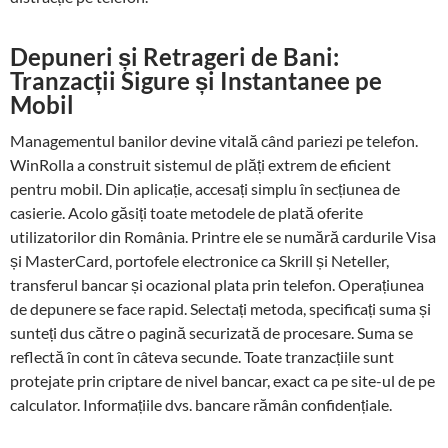
Depuneri și Retrageri de Bani:
Tranzacții Sigure și Instantanee pe
Mobil
Managementul banilor devine vitală când pariezi pe telefon.
WinRolla a construit sistemul de plăți extrem de eficient
pentru mobil. Din aplicație, accesați simplu în secțiunea de
casierie. Acolo găsiți toate metodele de plată oferite
utilizatorilor din România. Printre ele se numără cardurile Visa
și MasterCard, portofele electronice ca Skrill și Neteller,
transferul bancar și ocazional plata prin telefon. Operațiunea
de depunere se face rapid. Selectați metoda, specificați suma și
sunteți dus către o pagină securizată de procesare. Suma se
reflectă în cont în câteva secunde. Toate tranzacțiile sunt
protejate prin criptare de nivel bancar, exact ca pe site-ul de pe
calculator. Informațiile dvs. bancare rămân confidențiale.