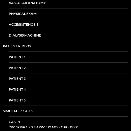
VASCULAR ANATOMY
PHYSICAL EXAM
ACCESS STENOSIS
DIALYSIS MACHINE
PATIENT VIDEOS
PATIENT 1
PATIENT 2
PATIENT 3
PATIENT 4
PATIENT 5
SIMULATED CASES
CASE 1
“SIR, YOUR FISTULA ISN’T READY TO BE USED”