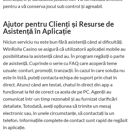
pentru a vă conserva jocul sub control și agreabil.
Ajutor pentru Clienți și Resurse de
Asistență în Aplicație
Niciun serviciu nu este bun fără asistență când ai dificultăți.
WinRolla Casino se asigură că utilizatorii aplicației mobile au
posibilitatea la asistență când au. În program regăsiți o parte
de asistență. Cuprinde o serie cu FAQ care acoperă teme
uzuale: conturi, promoții, tranzacții. În cazul în care soluția nu
este în listă, puteți contacta echipa de suport prin chat în
direct. Atunci când am testat, chatul în direct din app a
funcționat la fel de corect ca acela de pe PC. Agenții au
comunicat într-un timp rezonabil și au furnizat clarificări
detaliate. Totodată, aveți opțiunea să trimite un mesaj
electronic sau, în unele circumstanțe, să contactați la un
telefon. Informațiile complete de contact sunt rapid de regăsit
în aplicație.