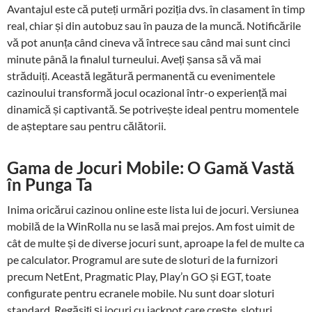
Avantajul este că puteți urmări poziția dvs. în clasament în timp
real, chiar și din autobuz sau în pauza de la muncă. Notificările
vă pot anunța când cineva vă întrece sau când mai sunt cinci
minute până la finalul turneului. Aveți șansa să vă mai
străduiți. Această legătură permanentă cu evenimentele
cazinoului transformă jocul ocazional într-o experiență mai
dinamică și captivantă. Se potrivește ideal pentru momentele
de așteptare sau pentru călătorii.
Gama de Jocuri Mobile: O Gamă Vastă
în Punga Ta
Inima oricărui cazinou online este lista lui de jocuri. Versiunea
mobilă de la WinRolla nu se lasă mai prejos. Am fost uimit de
cât de multe și de diverse jocuri sunt, aproape la fel de multe ca
pe calculator. Programul are sute de sloturi de la furnizori
precum NetEnt, Pragmatic Play, Play’n GO și EGT, toate
configurate pentru ecranele mobile. Nu sunt doar sloturi
standard. Regăsiți și jocuri cu jackpot care crește, sloturi