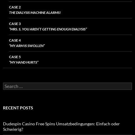
CASE 2
THE DIALYSIS MACHINE ALARMS!
CASE 3
“MRS. S, YOU AREN’T GETTING ENOUGH DIALYSIS”
CASE 4
“MY ARM IS SWOLLEN”
CASE 5
“MY HAND HURTS”
Search
for:
RECENT POSTS
Dudespin Casino Free Spins Umsatzbedingungen: Einfach oder
Schwierig?