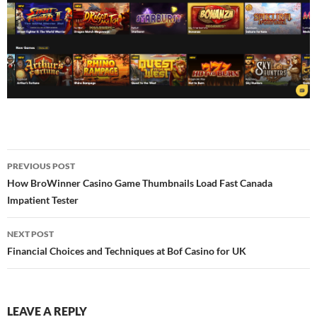
Post
PREVIOUS POST
navigation
How BroWinner Casino Game Thumbnails Load Fast Canada
Impatient Tester
NEXT POST
Financial Choices and Techniques at Bof Casino for UK
LEAVE A REPLY