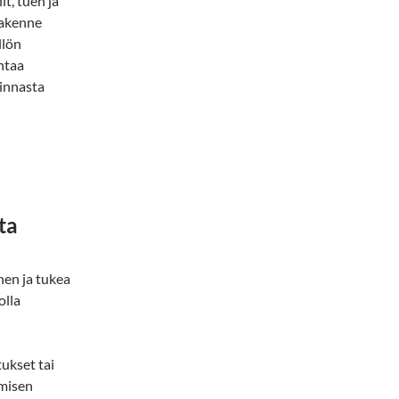
it, tuen ja
rakenne
llön
ntaa
linnasta
ta
nen ja tukea
olla
tukset tai
amisen