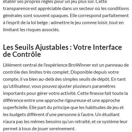
établir ses propres règles pour un jeu plus sûr. Cette
transparence est appréciable dans un secteur où les conditions
générales sont souvent opaques. Elle correspond parfaitement
à l’esprit de la loi belge : admettre le jeu comme loisir, tout en
limitant les risques associés.
Les Seuils Ajustables : Votre Interface
de Contrôle
L’élément central de l’expérience BroWinner est un panneau de
contrôle des limites très complet. Disponible depuis votre
compte, il va bien au-delà des simples seuils de dépôt. En tant
qu’utilisateur, vous pouvez ajuster plusieurs paramètres
importants pour gérer votre activité. Cette finesse fait toute la
différence entre une approche rigoureuse et une approche
superficielle. Elle part du principe que les habitudes de jeu et
les budgets diffèrent d’une personne à l’autre. Un étudiant
n’aura pas les mêmes besoins qu’un retraité, et ce système leur
permet à tous de jouer sereinement.