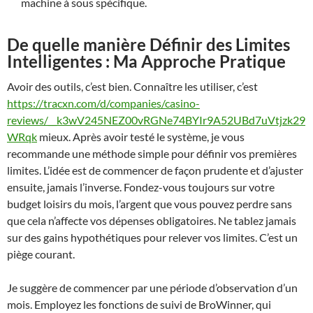
machine à sous spécifique.
De quelle manière Définir des Limites
Intelligentes : Ma Approche Pratique
Avoir des outils, c’est bien. Connaître les utiliser, c’est
https://tracxn.com/d/companies/casino-
reviews/__k3wV245NEZ00vRGNe74BYIr9A52UBd7uVtjzk29
WRqk
mieux. Après avoir testé le système, je vous
recommande une méthode simple pour définir vos premières
limites. L’idée est de commencer de façon prudente et d’ajuster
ensuite, jamais l’inverse. Fondez-vous toujours sur votre
budget loisirs du mois, l’argent que vous pouvez perdre sans
que cela n’affecte vos dépenses obligatoires. Ne tablez jamais
sur des gains hypothétiques pour relever vos limites. C’est un
piège courant.
Je suggère de commencer par une période d’observation d’un
mois. Employez les fonctions de suivi de BroWinner, qui