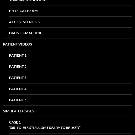
PHYSICAL EXAM
ACCESS STENOSIS
DIALYSIS MACHINE
PATIENT VIDEOS
PATIENT 1
PATIENT 2
PATIENT 3
PATIENT 4
PATIENT 5
SIMULATED CASES
CASE 1
“SIR, YOUR FISTULA ISN’T READY TO BE USED”