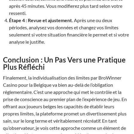
après 45 minutes. Vous modifierez plus tard selon votre
ressenti.
Étape 4 : Revue et ajustement.
Après une ou deux
périodes, analysez vos données et changez vos limites
seulement si votre situation financière le permet et si votre
analyse le justifie.
Conclusion : Un Pas Vers une Pratique
Plus Réfléchi
Finalement, la individualisation des limites par BroWinner
Casino pour la Belgique va bien au-delà de l’obligation
réglementaire. C’est une approche qui met le contrôle et la
prise de conscience au premier plan de l’expérience de jeu. En
offrant aux joueurs belges les capacités de établir leurs
propres limites, la plateforme promet un divertissement plus
sain, sur le long terme et véritablement récréatif. En tant
qu’observateur, je vois cette approche comme un élément de