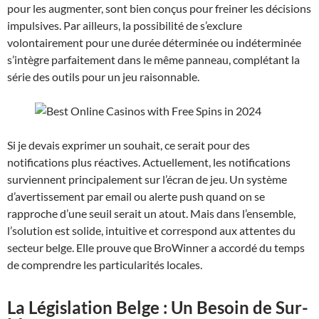
pour les augmenter, sont bien conçus pour freiner les décisions
impulsives. Par ailleurs, la possibilité de s’exclure
volontairement pour une durée déterminée ou indéterminée
s’intègre parfaitement dans le même panneau, complétant la
série des outils pour un jeu raisonnable.
Si je devais exprimer un souhait, ce serait pour des
notifications plus réactives. Actuellement, les notifications
surviennent principalement sur l’écran de jeu. Un système
d’avertissement par email ou alerte push quand on se
rapproche d’une seuil serait un atout. Mais dans l’ensemble,
l’solution est solide, intuitive et correspond aux attentes du
secteur belge. Elle prouve que BroWinner a accordé du temps
de comprendre les particularités locales.
La Législation Belge : Un Besoin de Sur-