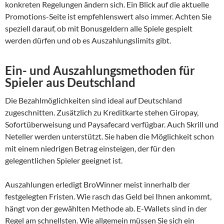
konkreten Regelungen ändern sich. Ein Blick auf die aktuelle
Promotions-Seite ist empfehlenswert also immer. Achten Sie
speziell darauf, ob mit Bonusgeldern alle Spiele gespielt
werden dürfen und ob es Auszahlungslimits gibt.
Ein- und Auszahlungsmethoden für
Spieler aus Deutschland
Die Bezahlmöglichkeiten sind ideal auf Deutschland
zugeschnitten. Zusätzlich zu Kreditkarte stehen Giropay,
Sofortüberweisung und Paysafecard verfügbar. Auch Skrill und
Neteller werden unterstützt. Sie haben die Möglichkeit schon
mit einem niedrigen Betrag einsteigen, der für den
gelegentlichen Spieler geeignet ist.
Auszahlungen erledigt BroWinner meist innerhalb der
festgelegten Fristen. Wie rasch das Geld bei Ihnen ankommt,
hängt von der gewählten Methode ab. E-Wallets sind in der
Regel am schnellsten. Wie allgemein müssen Sie sich ein