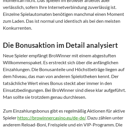
momentan nicht. Das Spielen im Browser arbeitet aber
verlässlich, sofern Ihre Internetverbindung zuverlässig ist.
Einzelne Spielautomaten benötigen manchmal einen Moment
zum Laden. Das ist normal und identisch als bei den meisten
Konkurrenten.
Die Bonusaktion im Detail analysiert
Neue Spieler empfängt BroWinner mit einem abgestuften
Willkommenspaket. Es erstreckt sich über die anfänglichen
Einzahlungen. Die Bonusanteile und Höchstbeträge liegen auf
dem Niveau, das man von anderen Spielotheken kennt. Der
tatsächliche Wert eines Bonus steckt aber immer in den
Einsatzbedingungen. Bei BroWinner sind diese klar aufgeführt.
Man sollte sie trotzdem genau durchlesen.
Zum Einzahlungsbonus gibt es regelmäßig Aktionen für aktive
Spieler
https://browinnercasino.eu/de-de/
. Dazu zählen unter
anderem Reload-Boni, Freispiele und ein VIP-Programm. Die