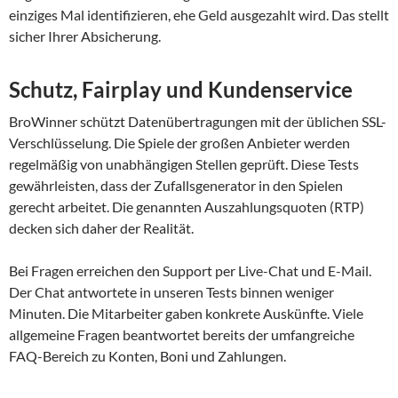
einziges Mal identifizieren, ehe Geld ausgezahlt wird. Das stellt
sicher Ihrer Absicherung.
Schutz, Fairplay und Kundenservice
BroWinner schützt Datenübertragungen mit der üblichen SSL-
Verschlüsselung. Die Spiele der großen Anbieter werden
regelmäßig von unabhängigen Stellen geprüft. Diese Tests
gewährleisten, dass der Zufallsgenerator in den Spielen
gerecht arbeitet. Die genannten Auszahlungsquoten (RTP)
decken sich daher der Realität.
Bei Fragen erreichen den Support per Live-Chat und E-Mail.
Der Chat antwortete in unseren Tests binnen weniger
Minuten. Die Mitarbeiter gaben konkrete Auskünfte. Viele
allgemeine Fragen beantwortet bereits der umfangreiche
FAQ-Bereich zu Konten, Boni und Zahlungen.