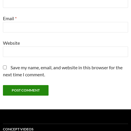
Email
*
Website
Save my name, email, and website in this browser for the
next time I comment.
CONCEPT VIDEOS