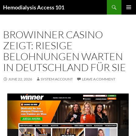
Skip
Search
Hemodialysis Access 101
to
PRIMAR
content
MENU
BROWINNER CASINO
ZEIGT: RIESIGE
BELOHNUNGEN WARTEN
IN DEUTSCHLAND FÜR SIE
JUNE 22, 2026
SYSTEM ACCOUNT
LEAVE A COMMENT