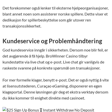
Det forekommer også lenker til eksterne hjelpeorganisasjoner,
blant annet noen som assisterer norske spillere. Dette viser et
dedikasjon for spillerbeskyttelse som går utover ren
transaksjonssikkerhet.
Kundeservice og Problemhåndtering
God kundeservice inngår i sikkerheten. Dersom noe blir feil, er
det avgjørende å få hjelp. BroWinner Casino tilbyr
kundestøtte via live chat og e-post. Live chat gir vanligvis de
raskeste svarene på konkrete spørsmål om transaksjoner.
For mer formelle klager, benytt e-post. Det er også nyttig å vite
at lisensutstederen, Curaçao eGaming, disponerer en egen
klageportal. Denne løsningen gir deg et ekstra verktøy dersom
du ikke kommer til enighet direkte med casinoet.