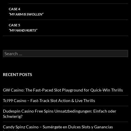
CASE 4
“MY ARM IS SWOLLEN”
CASE 5
“MY HAND HURTS”
Search
for:
RECENT POSTS
GW Casino: The Fast‑Paced Slot Playground for Quick‑Win Thrills
Tcl99 Casino – Fast‑Track Slot Action & Live Thrills
Dudespin Casino Free Spins Umsatzbedingungen: Einfach oder
Schwierig?
Candy Spinz Casino – Sumérgete en Dulces Slots y Ganancias