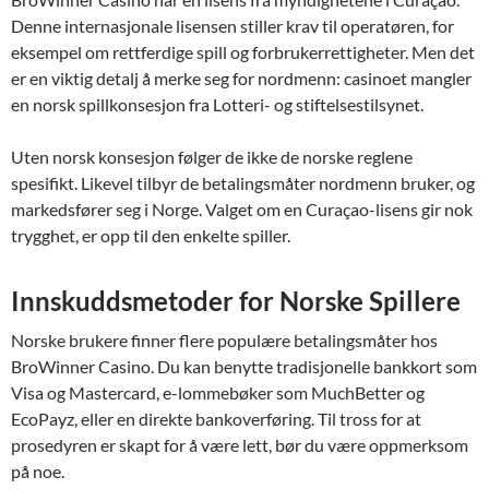
Denne internasjonale lisensen stiller krav til operatøren, for
eksempel om rettferdige spill og forbrukerrettigheter. Men det
er en viktig detalj å merke seg for nordmenn: casinoet mangler
en norsk spillkonsesjon fra Lotteri- og stiftelsestilsynet.
Uten norsk konsesjon følger de ikke de norske reglene
spesifikt. Likevel tilbyr de betalingsmåter nordmenn bruker, og
markedsfører seg i Norge. Valget om en Curaçao-lisens gir nok
trygghet, er opp til den enkelte spiller.
Innskuddsmetoder for Norske Spillere
Norske brukere finner flere populære betalingsmåter hos
BroWinner Casino. Du kan benytte tradisjonelle bankkort som
Visa og Mastercard, e-lommebøker som MuchBetter og
EcoPayz, eller en direkte bankoverføring. Til tross for at
prosedyren er skapt for å være lett, bør du være oppmerksom
på noe.