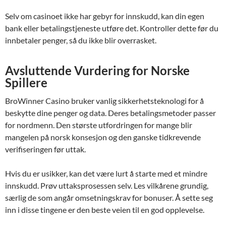
Selv om casinoet ikke har gebyr for innskudd, kan din egen
bank eller betalingstjeneste utføre det. Kontroller dette før du
innbetaler penger, så du ikke blir overrasket.
Avsluttende Vurdering for Norske
Spillere
BroWinner Casino bruker vanlig sikkerhetsteknologi for å
beskytte dine penger og data. Deres betalingsmetoder passer
for nordmenn. Den største utfordringen for mange blir
mangelen på norsk konsesjon og den ganske tidkrevende
verifiseringen før uttak.
Hvis du er usikker, kan det være lurt å starte med et mindre
innskudd. Prøv uttaksprosessen selv. Les vilkårene grundig,
særlig de som angår omsetningskrav for bonuser. Å sette seg
inn i disse tingene er den beste veien til en god opplevelse.