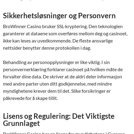
Sikkerhetsløsninger og Personvern
BroWinner Casino bruker SSL-kryptering. Den teknologien
garanterer at dataene som overføres mellom deg og casinoet,
ikke kan leses av uvedkommende. De fleste ansvarlige
nettsider benytter denne protokollen i dag.
Behandling av personopplysninger er like viktig. I sin
personvernerklæring forklarer casinoet på hvilken måte de
forvalter dine data. De skriver at de aldri deler informasjon
med andre parter uten ditt godkjennelse, med mindre
myndighetene krever dem til det. Slike forsikringer er
påkrevede for å skape tillit.
Lisens og Regulering: Det Viktigste
Grunnlaget
BroWinner Casino har en lisens fra myndighetene i Curaçao.