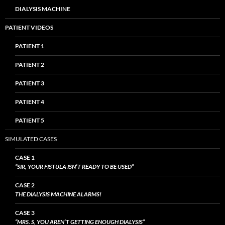
DIALYSIS MACHINE
PATIENT VIDEOS
PATIENT 1
PATIENT 2
PATIENT 3
PATIENT 4
PATIENT 5
SIMULATED CASES
CASE 1
“SIR, YOUR FISTULA ISN’T READY TO BE USED”
CASE 2
THE DIALYSIS MACHINE ALARMS!
CASE 3
“MRS. S, YOU AREN’T GETTING ENOUGH DIALYSIS”