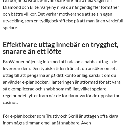
Du börjar på Bronze-nivån och kan klättra hela vägen till
Diamond och Elite. Varje ny nivå du når ger dig fler förmåner
och bättre villkor. Det verkar motiverande att se sin egen
utveckling, som en tydlig bekräftelse på att man är en värdefull
spelare.
Effektivare uttag innebär en trygghet,
snarare än ett löfte
BroWinner nöjer sig inte med att tala om snabba uttag – de
levererar dem. Den typiska tiden från att du ansöker om ett
uttag till att pengarna är på ditt konto är låg, särskilt om du
använder e-plånböcker. Hanteringen är utformad för att vara
så okomplicerad och snabb som möjligt, vilket spelare
regelbundet lyfter fram när de förklarar varför de uppskattar
casinot.
För e-plånböcker som Trustly och Skrill är uttagen ofta klara
inom några timmar, emellanåt snabbare. Även