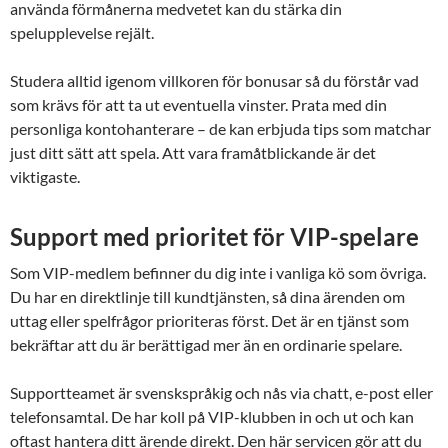
använda förmånerna medvetet kan du stärka din
spelupplevelse rejält.
Studera alltid igenom villkoren för bonusar så du förstår vad
som krävs för att ta ut eventuella vinster. Prata med din
personliga kontohanterare – de kan erbjuda tips som matchar
just ditt sätt att spela. Att vara framåtblickande är det
viktigaste.
Support med prioritet för VIP-spelare
Som VIP-medlem befinner du dig inte i vanliga kö som övriga.
Du har en direktlinje till kundtjänsten, så dina ärenden om
uttag eller spelfrågor prioriteras först. Det är en tjänst som
bekräftar att du är berättigad mer än en ordinarie spelare.
Supportteamet är svenskspråkig och nås via chatt, e-post eller
telefonsamtal. De har koll på VIP-klubben in och ut och kan
oftast hantera ditt ärende direkt. Den här servicen gör att du