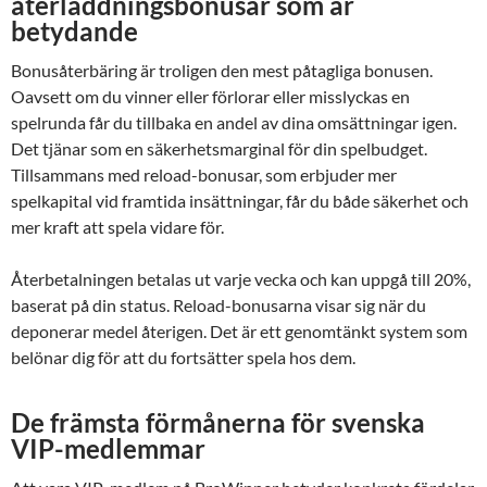
återladdningsbonusar som är
betydande
Bonusåterbäring är troligen den mest påtagliga bonusen.
Oavsett om du vinner eller förlorar eller misslyckas en
spelrunda får du tillbaka en andel av dina omsättningar igen.
Det tjänar som en säkerhetsmarginal för din spelbudget.
Tillsammans med reload-bonusar, som erbjuder mer
spelkapital vid framtida insättningar, får du både säkerhet och
mer kraft att spela vidare för.
Återbetalningen betalas ut varje vecka och kan uppgå till 20%,
baserat på din status. Reload-bonusarna visar sig när du
deponerar medel återigen. Det är ett genomtänkt system som
belönar dig för att du fortsätter spela hos dem.
De främsta förmånerna för svenska
VIP-medlemmar