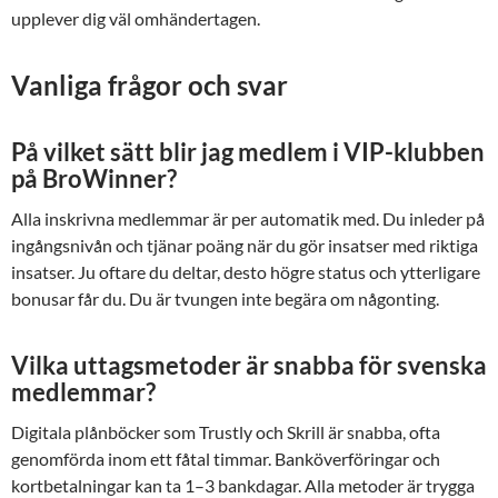
upplever dig väl omhändertagen.
Vanliga frågor och svar
På vilket sätt blir jag medlem i VIP-klubben
på BroWinner?
Alla inskrivna medlemmar är per automatik med. Du inleder på
ingångsnivån och tjänar poäng när du gör insatser med riktiga
insatser. Ju oftare du deltar, desto högre status och ytterligare
bonusar får du. Du är tvungen inte begära om någonting.
Vilka uttagsmetoder är snabba för svenska
medlemmar?
Digitala plånböcker som Trustly och Skrill är snabba, ofta
genomförda inom ett fåtal timmar. Banköverföringar och
kortbetalningar kan ta 1–3 bankdagar. Alla metoder är trygga