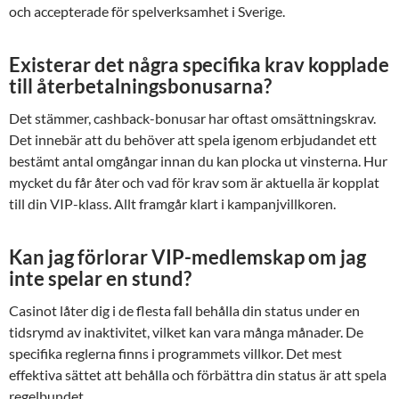
och accepterade för spelverksamhet i Sverige.
Existerar det några specifika krav kopplade
till återbetalningsbonusarna?
Det stämmer, cashback-bonusar har oftast omsättningskrav.
Det innebär att du behöver att spela igenom erbjudandet ett
bestämt antal omgångar innan du kan plocka ut vinsterna. Hur
mycket du får åter och vad för krav som är aktuella är kopplat
till din VIP-klass. Allt framgår klart i kampanjvillkoren.
Kan jag förlorar VIP-medlemskap om jag
inte spelar en stund?
Casinot låter dig i de flesta fall behålla din status under en
tidsrymd av inaktivitet, vilket kan vara många månader. De
specifika reglerna finns i programmets villkor. Det mest
effektiva sättet att behålla och förbättra din status är att spela
regelbundet.