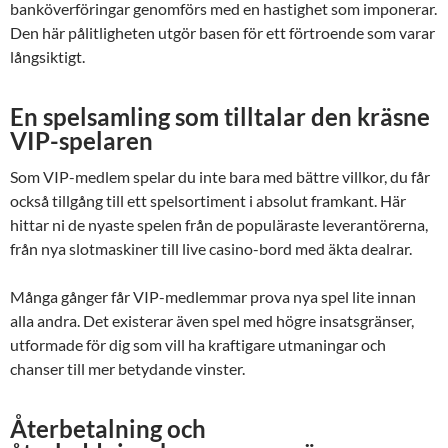
banköverföringar genomförs med en hastighet som imponerar.
Den här pålitligheten utgör basen för ett förtroende som varar
långsiktigt.
En spelsamling som tilltalar den kräsne
VIP-spelaren
Som VIP-medlem spelar du inte bara med bättre villkor, du får
också tillgång till ett spelsortiment i absolut framkant. Här
hittar ni de nyaste spelen från de populäraste leverantörerna,
från nya slotmaskiner till live casino-bord med äkta dealrar.
Många gånger får VIP-medlemmar prova nya spel lite innan
alla andra. Det existerar även spel med högre insatsgränser,
utformade för dig som vill ha kraftigare utmaningar och
chanser till mer betydande vinster.
Återbetalning och