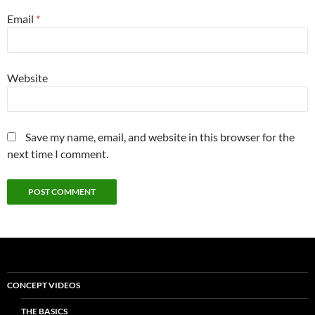
Email
*
Website
Save my name, email, and website in this browser for the
next time I comment.
CONCEPT VIDEOS
THE BASICS