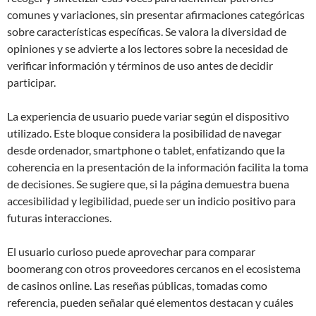
comunes y variaciones, sin presentar afirmaciones categóricas
sobre características específicas. Se valora la diversidad de
opiniones y se advierte a los lectores sobre la necesidad de
verificar información y términos de uso antes de decidir
participar.
La experiencia de usuario puede variar según el dispositivo
utilizado. Este bloque considera la posibilidad de navegar
desde ordenador, smartphone o tablet, enfatizando que la
coherencia en la presentación de la información facilita la toma
de decisiones. Se sugiere que, si la página demuestra buena
accesibilidad y legibilidad, puede ser un indicio positivo para
futuras interacciones.
El usuario curioso puede aprovechar para comparar
boomerang con otros proveedores cercanos en el ecosistema
de casinos online. Las reseñas públicas, tomadas como
referencia, pueden señalar qué elementos destacan y cuáles