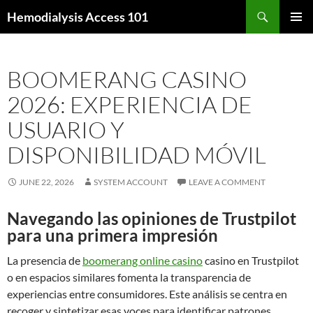
Skip
Search
Hemodialysis Access 101
to
PRIMAR
content
MENU
BOOMERANG CASINO
2026: EXPERIENCIA DE
USUARIO Y
DISPONIBILIDAD MÓVIL
JUNE 22, 2026
SYSTEM ACCOUNT
LEAVE A COMMENT
Navegando las opiniones de Trustpilot
para una primera impresión
La presencia de
boomerang online casino
casino en Trustpilot
o en espacios similares fomenta la transparencia de
experiencias entre consumidores. Este análisis se centra en
recoger y sintetizar esas voces para identificar patrones