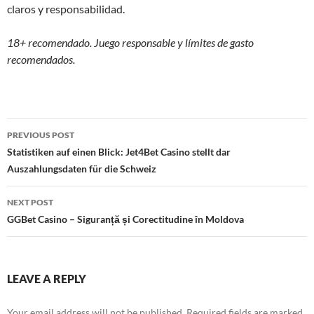
claros y responsabilidad.
18+ recomendado. Juego responsable y límites de gasto
recomendados.
Post
PREVIOUS POST
navigation
Statistiken auf einen Blick: Jet4Bet Casino stellt dar
Auszahlungsdaten für die Schweiz
NEXT POST
GGBet Casino – Siguranță și Corectitudine în Moldova
LEAVE A REPLY
Your email address will not be published.
Required fields are marked