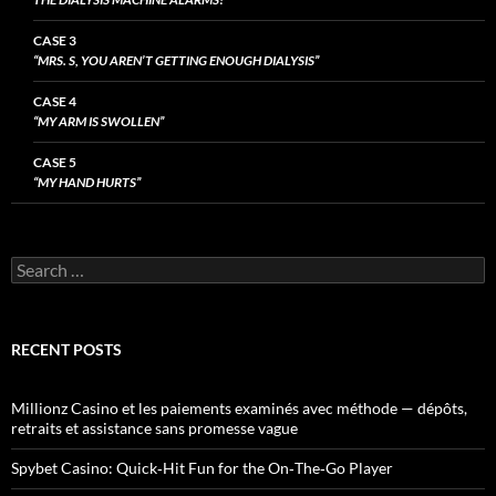
CASE 3
“MRS. S, YOU AREN’T GETTING ENOUGH DIALYSIS”
CASE 4
“MY ARM IS SWOLLEN”
CASE 5
“MY HAND HURTS”
Search
for:
RECENT POSTS
Millionz Casino et les paiements examinés avec méthode — dépôts,
retraits et assistance sans promesse vague
Spybet Casino: Quick‑Hit Fun for the On‑The‑Go Player