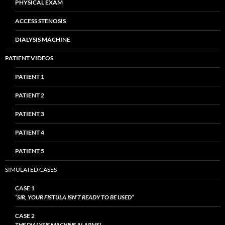
PHYSICAL EXAM
ACCESS STENOSIS
DIALYSIS MACHINE
PATIENT VIDEOS
PATIENT 1
PATIENT 2
PATIENT 3
PATIENT 4
PATIENT 5
SIMULATED CASES
CASE 1
“SIR, YOUR FISTULA ISN’T READY TO BE USED”
CASE 2
THE DIALYSIS MACHINE ALARMS!