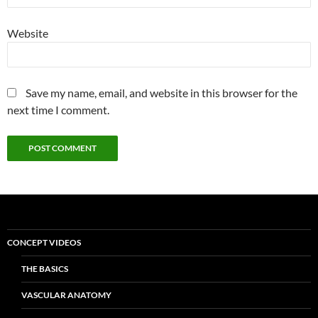
Website
Save my name, email, and website in this browser for the
next time I comment.
CONCEPT VIDEOS
THE BASICS
VASCULAR ANATOMY