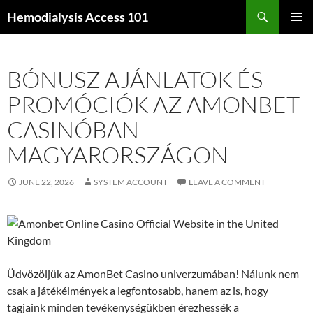
Skip
Search
Hemodialysis Access 101
to
PRIMAR
content
MENU
BÓNUSZ AJÁNLATOK ÉS
PROMÓCIÓK AZ AMONBET
CASINÓBAN
MAGYARORSZÁGON
JUNE 22, 2026
SYSTEM ACCOUNT
LEAVE A COMMENT
Üdvözöljük az AmonBet Casino univerzumában! Nálunk nem
csak a játékélmények a legfontosabb, hanem az is, hogy
tagjaink minden tevékenységükben érezhessék a