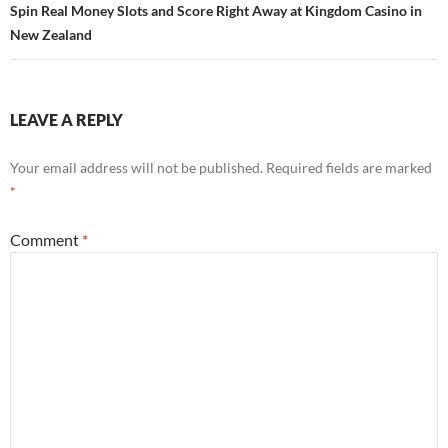
Spin Real Money Slots and Score Right Away at Kingdom Casino in
New Zealand
LEAVE A REPLY
Your email address will not be published.
Required fields are marked
*
Comment
*