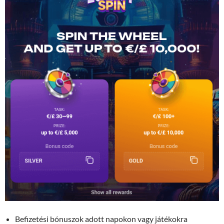
Befizetési bónuszok adott napokon vagy játékokra