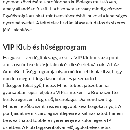
nyomon követésére a profilodban különleges mutató van,
amely állandóan frissül. Ha bizonytalan vagy, mindig kérdezd
ügyfélszolgálatunkat, mintsem tévedésből bukd el a lehetséges
nyereményedet. A feltételek tisztánlátása a tudatos és sikeres
játék alapköve.
VIP Klub és hűségprogram
Ha gyakori vendégünk vagy, akkor a VIP Klubunk az a pont,
ahol a valódi exkluzív jutalmak és dicséretek várnak rád. Az
AmonBet hűségprogramja olyan módon lett kialakítva, hogy
minden megtett fogadásod után és játszmádért
hűségpontokat gyűjthetsz. Minél többet játszol, annál
gyorsabban lépsz feljebb a VIP szinteken – a Bronz szinttel
kezdve egészen a legfelső, kizárólagos Diamond szintig.
Minden felsőbb szint friss és nagyobb kiváltságokat nyújt. A
pontjaidat nem kizárólag szintlépésre alkalmazhatod, hanem
be is válthatod többféle nyereményre a különleges VIP
üzletben. A klub tagjaként olyan előjogokat élvezhetsz,