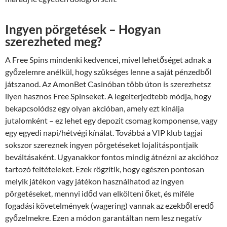
Ingyen pörgetések – Hogyan
szerezheted meg?
A Free Spins mindenki kedvencei, mivel lehetőséget adnak a
győzelemre anélkül, hogy szükséges lenne a saját pénzedből
játszanod. Az AmonBet Casinóban több úton is szerezhetsz
ilyen hasznos Free Spinseket. A legelterjedtebb módja, hogy
bekapcsolódsz egy olyan akcióban, amely ezt kínálja
jutalomként – ez lehet egy depozit csomag komponense, vagy
egy egyedi napi/hétvégi kínálat. Továbbá a VIP klub tagjai
sokszor szereznek ingyen pörgetéseket lojalitáspontjaik
beváltásaként. Ugyanakkor fontos mindig átnézni az akcióhoz
tartozó feltételeket. Ezek rögzítik, hogy egészen pontosan
melyik játékon vagy játékon használhatod az ingyen
pörgetéseket, mennyi időd van elkölteni őket, és miféle
fogadási követelmények (wagering) vannak az ezekből eredő
győzelmekre. Ezen a módon garantáltan nem lesz negatív