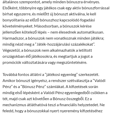
általános szempontot, amely minden bónuszra érvényes.
Elsőként, többnyire egy játékos csak egy aktív bónuszforrással
bírhat egyszerre, és mielőtt új bónuszt aktiválna, le kell
bonyolítania az előző bónuszhoz kapcsolódó fogadási
követelményeket. Másodsorban, a bónuszok kérése
jellemzően kötelező lépés – nem élesednek automatikusan.
Harmadszor, a bónuszok nem vonatkoznak minden játékra;
mindig nézd meg a “Játék-hozzájárulási százalékokat”.
Végezetül, a bónuszok nem alkalmazhatók a letiltott
országokban élő játékosokra, és megtartjuk a jogot a
promóciók változtatására vagy megszüntetésére.
Továbbá fontos átlátni a “játékosi egyenleg” szerkezetét.
Amikor bónuszt igényelsz, a rendszer szétválasztja a “Valódi
Pénz” és a “Bónusz Pénz” számlákat. A kifizetések során
mindig első lépésként a Valódi Pénz egyenlegedből csökken a
tét, majd csak azt követően a Bónusz összegből. Ez a
mechanizmus átláthatóvá teszi a financiális helyzetedet. Ne
feledd, hogy a bónuszokkal nyert nyeremény kifizetéséhez