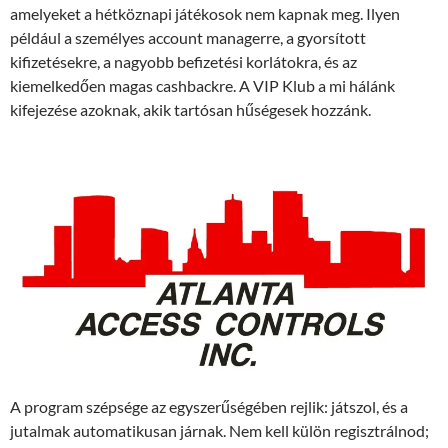
amelyeket a hétköznapi játékosok nem kapnak meg. Ilyen
például a személyes account managerre, a gyorsított
kifizetésekre, a nagyobb befizetési korlátokra, és az
kiemelkedően magas cashbackre. A VIP Klub a mi hálánk
kifejezése azoknak, akik tartósan hűségesek hozzánk.
A program szépsége az egyszerűségében rejlik: játszol, és a
jutalmak automatikusan járnak. Nem kell külön regisztrálnod;