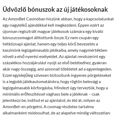
Üdvözlő bónuszok az új játékosoknak
Az AmonBet Casinóban hiszünk abban, hogy a kapcsolatunkat
egy nagylelkű ajándékkal kell megkezdeni. Éppen ezért az
újonnan regisztrált magyar játékosok számára egy kiváló
bónuszcsomagot állítottunk össze. Ez nem csupán egy
hétköznapi ajánlat, hanem egy teljes körű bevezetés a
kaszinónk legizgalmasabb játékaiba, amely nagymértékben
növeli a első nyerési esélyeidet. Az ajánlat rendszerint egy
százalékos hozzájárulást nyújt az első betétedhez, gyakran
akár nagy összegig, ami azonnali többletet ad a egyenlegeden.
Ezzel egyidejűleg szívesen biztosítunk ingyenes pörgetéseket
is a legjobb játékautomatáinkra, hogy rögtön belevágj a
legizgalmasabb körforgásba. Mindezt úgy terveztük, hogy a
minimális erőfeszítéssel vághass bele a játéknak – csak
jelentkezz be, indítsd el az ajánlatot, és éld át, milyen az
AmonBet-en pörgetni. A csomag részletes tartalma
alkalmanként módosulhat, de az alapelve mindig változatlan: