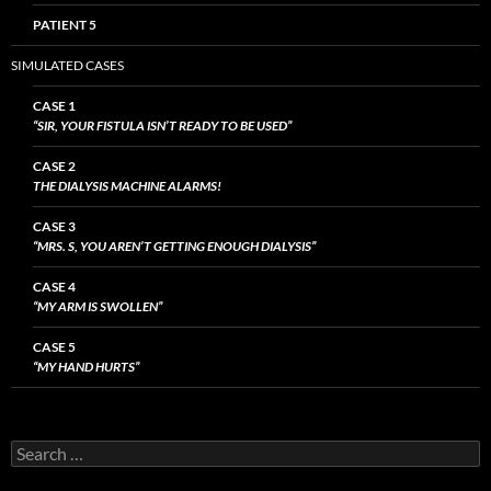
PATIENT 5
SIMULATED CASES
CASE 1
“SIR, YOUR FISTULA ISN’T READY TO BE USED”
CASE 2
THE DIALYSIS MACHINE ALARMS!
CASE 3
“MRS. S, YOU AREN’T GETTING ENOUGH DIALYSIS”
CASE 4
“MY ARM IS SWOLLEN”
CASE 5
“MY HAND HURTS”
Search
for: