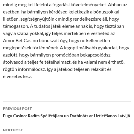
mindig meg kell felelni a fogadási követelményeket. Abban az
esetben, ha bármilyen kérdésed keletkezik a bónuszokkal
illetően, segítségnyújtóink mindig rendelkezésre áll, hogy
támogasson. A tudatos játék eleme annak is, hogy tisztában
vagy a szabályokkal, így teljes mértékben élvezheted az
AmonBet Casino bónuszait úgy, hogy ne kellemetlen
meglepetések történnének. A legoptimálisabb gyakorlat, hogy
azelőtt, hogy bármilyen promócióban bekapcsolódsz,
átolvasod a teljes feltételhalmazt, és ha valami nem érthető,
rögtön informálódsz. Így a játékod teljesen relaxált és
élvezetes lesz.
Post
PREVIOUS POST
navigation
Fugu Casino: Radīts Spēlētājiem un Darbināts ar Uzticēšanos Latvijā
NEXT POST