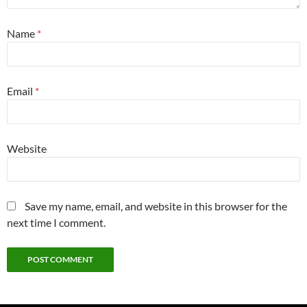
Name
*
Email
*
Website
Save my name, email, and website in this browser for the
next time I comment.