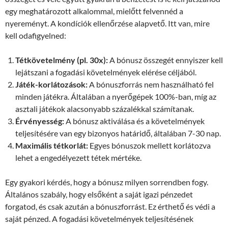
egy meghatározott alkalommal, mielőtt felvennéd a
nyereményt. A kondíciók ellenőrzése alapvető. Itt van, mire
kell odafigyelned:
Tétkövetelmény (pl. 30x):
A bónusz összegét ennyiszer kell
lejátszani a fogadási követelmények elérése céljából.
Játék-korlátozások:
A bónuszforrás nem használható fel
minden játékra. Általában a nyerőgépek 100%-ban, míg az
asztali játékok alacsonyabb százalékkal számítanak.
Érvényesség:
A bónusz aktiválása és a követelmények
teljesítésére van egy bizonyos határidő, általában 7-30 nap.
Maximális tétkorlát:
Egyes bónuszok mellett korlátozva
lehet a engedélyezett tétek mértéke.
Egy gyakori kérdés, hogy a bónusz milyen sorrendben fogy.
Általános szabály, hogy elsőként a saját igazi pénzedet
forgatod, és csak azután a bónuszforrást. Ez érthető és védi a
saját pénzed. A fogadási követelmények teljesítésének