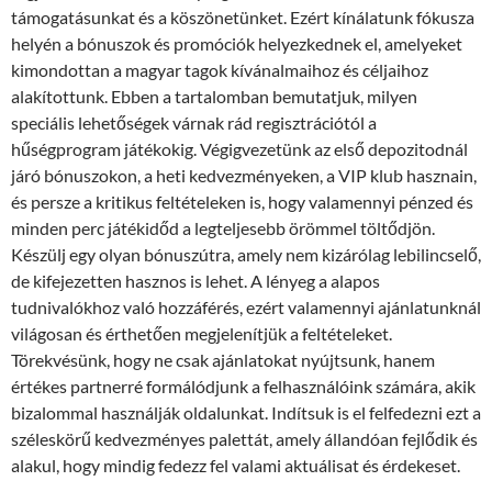
támogatásunkat és a köszönetünket. Ezért kínálatunk fókusza
helyén a bónuszok és promóciók helyezkednek el, amelyeket
kimondottan a magyar tagok kívánalmaihoz és céljaihoz
alakítottunk. Ebben a tartalomban bemutatjuk, milyen
speciális lehetőségek várnak rád regisztrációtól a
hűségprogram játékokig. Végigvezetünk az első depozitodnál
járó bónuszokon, a heti kedvezményeken, a VIP klub hasznain,
és persze a kritikus feltételeken is, hogy valamennyi pénzed és
minden perc játékidőd a legteljesebb örömmel töltődjön.
Készülj egy olyan bónuszútra, amely nem kizárólag lebilincselő,
de kifejezetten hasznos is lehet. A lényeg a alapos
tudnivalókhoz való hozzáférés, ezért valamennyi ajánlatunknál
világosan és érthetően megjelenítjük a feltételeket.
Törekvésünk, hogy ne csak ajánlatokat nyújtsunk, hanem
értékes partnerré formálódjunk a felhasználóink számára, akik
bizalommal használják oldalunkat. Indítsuk is el felfedezni ezt a
széleskörű kedvezményes palettát, amely állandóan fejlődik és
alakul, hogy mindig fedezz fel valami aktuálisat és érdekeset.