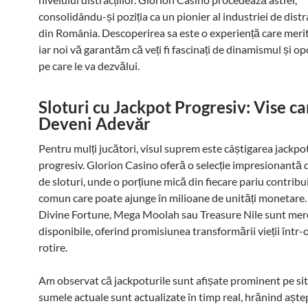
consolidându-și poziția ca un pionier al industriei de distra
din România. Descoperirea sa este o experiență care merit
iar noi vă garantăm că veți fi fascinați de dinamismul și op
pe care le va dezvălui.
Sloturi cu Jackpot Progresiv: Vise ca
Deveni Adevăr
Pentru mulți jucători, visul suprem este câștigarea jackpo
progresiv. Glorion Casino oferă o selecție impresionantă d
de sloturi, unde o porțiune mică din fiecare pariu contribu
comun care poate ajunge în milioane de unități monetare. 
Divine Fortune, Mega Moolah sau Treasure Nile sunt me
disponibile, oferind promisiunea transformării vieții într-
rotire.
Am observat că jackpoturile sunt afișate prominent pe site
sumele actuale sunt actualizate în timp real, hrănind aște