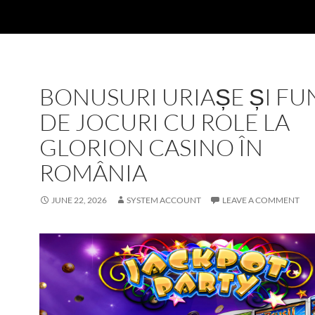
BONUSURI URIAȘE ȘI FU
DE JOCURI CU ROLE LA
GLORION CASINO ÎN
ROMÂNIA
JUNE 22, 2026
SYSTEM ACCOUNT
LEAVE A COMMENT