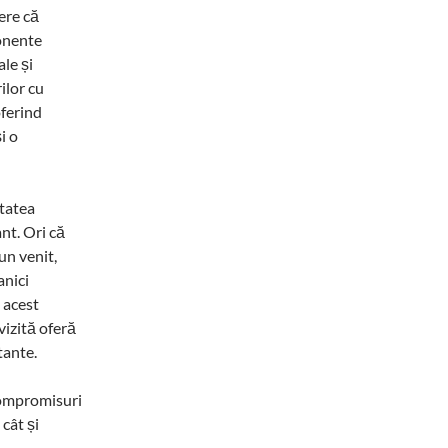
ere că
onente
le și
ilor cu
oferind
i o
etatea
nt. Ori că
un venit,
anici
 acest
vizită oferă
tante.
 compromisuri
 cât și