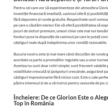
Pentru cei care vor să experimenteze din atmosfera Glori
investiție financiară imediată, casinoul oferă și posibilită
fără depunere și runde gratuite. Respectivele sunt como
pe care o căutăm mereu! Ele vă oferă posibilitatea să exp
jocuri de sloturi premium, uneori chiar cele mai noi lansări
fonduri puse la dispoziție de casinoul pe care le puteți conv
câștiguri reale după îndeplinirea unor condiții rezonabile.
Bucuria nostru este și mai mare când discutăm de runde g
acordate ca parte a promoțiilor regulate sau a unor turne
Acestea nu sunt doar rotiri simple; sunt frecvent valabile 
volatilitate crescută și jackpoturi crescânde, asigurând șa
câștiguri impresionante fără niciun cost. Este o cale perfe
păstra interesul și de a vă instrui pentru sesiunile de joc cu
Încheiere: De ce Glorion Este o Aleg
Top în România