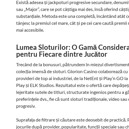
Există adesea și jackpoturi progresive secundare, denumi
sau „Major”, care se pot câștiga mai des, însă oferind câști
substanțiale. Metoda este una completă, încântând atât ce
tânjesc la premiul cel mare, cât și pe cei care caută premii 
mai accesibile.
Lumea Sloturilor: O Gamă Considera
pentru Fiecare dintre Jucător
Trecând de la bonusuri, pătrundem în miezul divertisment
colecția imensă de sloturi. Glorion Casino colaborează cu 
provideri de top ai industriei, de la NetEnt și Play’n GO l
Play și ELK Studios. Rezultatul este o ofertă care depășeș
lejeritate sutele de titluri, structurate ingenios pentru a g
preferințele dvs., fie că sunt sloturi tradiționale, video sau
progresiv.
Suprafața de filtrare și căutare este deosebit de practică. 
jocurile după provider, popularitate, funcții speciale sau c