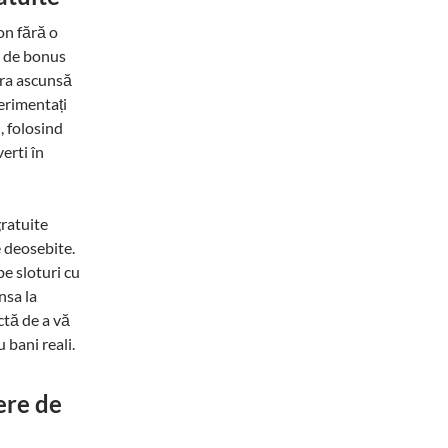
on fără o
ți de bonus
ara ascunsă
erimentați
, folosind
erti în
ratuite
e deosebite.
pe sloturi cu
nsa la
ctă de a vă
 bani reali.
ere de