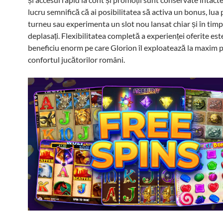
lucru semnifică că ai posibilitatea să activa un bonus, lua 
turneu sau experimenta un slot nou lansat chiar și în timp
deplasați. Flexibilitatea completă a experienței oferite est
beneficiu enorm pe care Glorion îl exploatează la maxim 
confortul jucătorilor români.