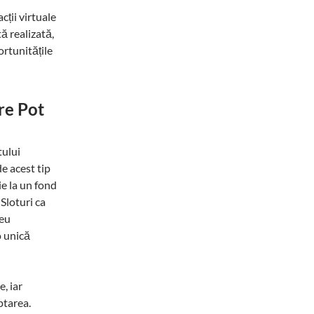
cții virtuale
ă realizată,
ortunitățile
re Pot
tului
e acest tip
ie la un fond
Sloturi ca
reu
o unică
, iar
ptarea.