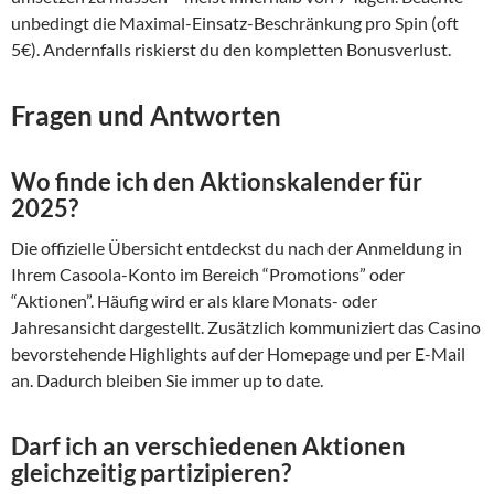
unbedingt die Maximal-Einsatz-Beschränkung pro Spin (oft
5€). Andernfalls riskierst du den kompletten Bonusverlust.
Fragen und Antworten
Wo finde ich den Aktionskalender für
2025?
Die offizielle Übersicht entdeckst du nach der Anmeldung in
Ihrem Casoola-Konto im Bereich “Promotions” oder
“Aktionen”. Häufig wird er als klare Monats- oder
Jahresansicht dargestellt. Zusätzlich kommuniziert das Casino
bevorstehende Highlights auf der Homepage und per E-Mail
an. Dadurch bleiben Sie immer up to date.
Darf ich an verschiedenen Aktionen
gleichzeitig partizipieren?