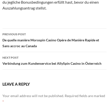
du jegliche Bonusbedingungen erfüllt hast, bevor du einen
Auszahlungsantrag stellst.
Post
PREVIOUS POST
navigation
De quelle manière Morospin Casino Opère de Manière Rapide et
Sans accroc au Canada
NEXT POST
Verbindung zum Kundenservice bei AllySpin Casino in Österreich
LEAVE A REPLY
Your email address will not be published.
Required fields are marked
*