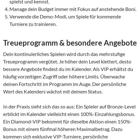
spielst und kennst.
Manage dein Budget immer mit Fokus auf anstehende Boni.
Verwende die Demo-Modi, um Spiele für kommende
Turniere zu trainieren.
Treueprogramm & besondere Angebote
Dein kontinuierliches Spielen wird durch das mehrstufige
Treueprogramm vergütet. Je höher dein Level klettert, desto
bessere Angebote findest du im Kalender. Als VIP erhältst du
häufig vorzeitigen Zugriff oder höhere Limits. Überwache
deinen Fortschritt im Programm im Auge. Der persönliche
Wert des Kalenders wächst mit deinem Status.
In der Praxis sieht sich das so aus: Ein Spieler auf Bronze-Level
erblickt im Kalender vielleicht einen 100%-Einzahlungsbonus.
Ein Diamond-VIP bekommt für dieselbe Aktion einen 150%-
Bonus mit einem fünfmal höheren Maximalbetrag. Dazu
kommen sich exklusive VIP-Turniere, persönliche