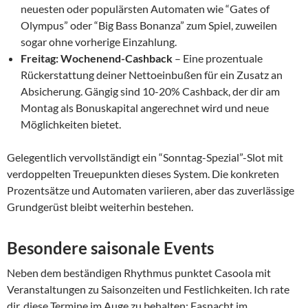
neuesten oder populärsten Automaten wie “Gates of
Olympus” oder “Big Bass Bonanza” zum Spiel, zuweilen
sogar ohne vorherige Einzahlung.
Freitag: Wochenend-Cashback
– Eine prozentuale
Rückerstattung deiner Nettoeinbußen für ein Zusatz an
Absicherung. Gängig sind 10-20% Cashback, der dir am
Montag als Bonuskapital angerechnet wird und neue
Möglichkeiten bietet.
Gelegentlich vervollständigt ein “Sonntag-Spezial”-Slot mit
verdoppelten Treuepunkten dieses System. Die konkreten
Prozentsätze und Automaten variieren, aber das zuverlässige
Grundgerüst bleibt weiterhin bestehen.
Besondere saisonale Events
Neben dem beständigen Rhythmus punktet Casoola mit
Veranstaltungen zu Saisonzeiten und Festlichkeiten. Ich rate
dir, diese Termine im Auge zu behalten: Fasnacht im