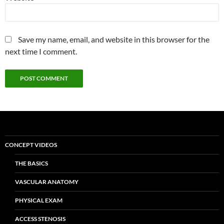
Save my name, email, and website in this browser for the
next time I comment.
CONCEPT VIDEOS
THE BASICS
VASCULAR ANATOMY
PHYSICAL EXAM
ACCESS STENOSIS