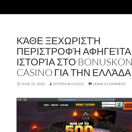
ΚΆΘΕ ΞΕΧΩΡΙΣΤΉ
ΠΕΡΙΣΤΡΟΦΉ ΑΦΗΓΕΊΤΑΙ
ΙΣΤΟΡΊΑ ΣΤΟ BONUSKO
CASINO ΓΙΑ ΤΗΝ ΕΛΛΆΔΑ
JUNE 22, 2026
SYSTEM ACCOUNT
LEAVE A COMMENT