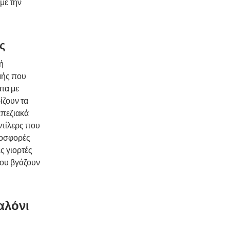
με την
ς
ή
μής που
ατα με
ίζουν τα
απεζιακά
 ντίλερς που
ροσφορές
ς γιορτές
που βγάζουν
αλόνι