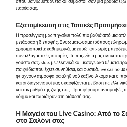
όπου θα νιώθετε άνετα και σεβαστοί, σαν μια βραδιά έξω 
παρέα σας.
Εξατομίκευση στις Τοπικές Προτιμήσει
Η προσέγγιση μας πηγαίνει πολύ πιο βαθιά από μια απλ
μετάφραση διεπαφής. Ενσωματώσαμε τρόπους πληρω
χρησιμοποιείτε καθημερινά, με ευρώ και χωρίς μπερδέμ
συναλλαγματικές ισοτιμίες. Τα παιχνίδια μας αντικατοπτρ
γούστα σας: slots με ελληνικά και μεσογειακά θέματα, τρ
παιχνίδια που έχετε συνηθίσει, και φυσικά, live casino με
φτιάχνουν ατμόσφαιρα αληθινού καζίνο. Ακόμα και οι π
και οι διαγωνισμοί μας σκαρφίζονται με βάση τις ελληνικέ
και τον ρυθμό της ζωής σας. Προσφέρουμε ανταμοιβές 
νόημα και ταιριάζουν στη διάθεσή σας.
Η Μαγεία του Live Casino: Από το Σ
στο Σαλόνι σας