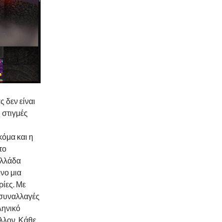
 δεν είναι
 στιγμές
κόμα και η
το
Ελλάδα
νο μια
ρίες. Με
 συναλλαγές
ληνικό
λλον. Κάθε