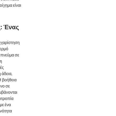
οίχημα είναι
: Ένας
υχαρίστηση
θερμό
 πνεύμα σε
 η
κές
 άδεια,
Η βοήθεια
όνο σε
αμβάνονται
οτροπία
με ένα
ινότητα