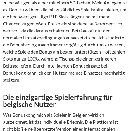
zu bewältigen als einer mit einem 50-fachen. Mein Anliegen ist
es, Boni zu wählen, die mir zusätzliches Spielkapital bieten, um
die hochwertigen High RTP Slots länger und mit mehr
Chancen zu genießen. Freispiele sind dabei außerordentlich
wertvoll, da die daraus erhaltenen Beträge oft nur den
normalen Umsatzbedingungen ausgesetzt sind. Ich studierte
die Bonusbedingungen immer sorgfältig durch, um zu wissen,
welche Spiele den Bonus am besten unterstützen – oft zählen
Slots nur zu 100%, während Tischspiele einen geringeren
Beitrag liefern. Durch intelligenten Bonuseinsatz bei
Bonuskong kann ich den Nutzen meines Einsatzes nachhaltig
steigern.
Die einzigartige Spielerfahrung für
belgische Nutzer
Was Bonuskong mich als Spieler in Belgien wirklich
auszeichnet, ist das individuelle Erlebnis. Die Plattform ist
nicht bloß eine übersetzte Version eines internationalen