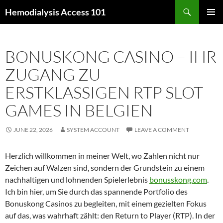
Skip
Search
Hemodialysis Access 101
to
PRIMAR
content
MENU
BONUSKONG CASINO – IHR
ZUGANG ZU
ERSTKLASSIGEN RTP SLOT
GAMES IN BELGIEN
JUNE 22, 2026
SYSTEM ACCOUNT
LEAVE A COMMENT
Herzlich willkommen in meiner Welt, wo Zahlen nicht nur
Zeichen auf Walzen sind, sondern der Grundstein zu einem
nachhaltigen und lohnenden Spielerlebnis
bonusskong.com
.
Ich bin hier, um Sie durch das spannende Portfolio des
Bonuskong Casinos zu begleiten, mit einem gezielten Fokus
auf das, was wahrhaft zählt: den Return to Player (RTP). In der