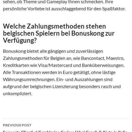
sehen, ob Theme und Gameplay Ihnen schmecken. Ihre
persönliche Vorliebe ist ausschlaggebend für den Spaßfaktor.
Welche Zahlungsmethoden stehen
belgischen Spielern bei Bonuskong zur
Verfügung?
Bonuskong bietet alle gängigen und zuverlässigen
Zahlungsmethoden für Belgien an, wie Bancontact, Maestro,
Kreditkarten wie Visa/Mastercard und Banküberweisungen.
Alle Transaktionen werden in Euro getätigt, ohne lästige
Währungsumrechnungen. Ein- und Auszahlungen sind
aufgrund der belgischen Lizenzierung besonders rasch und
unkompliziert.
Post
PREVIOUS POST