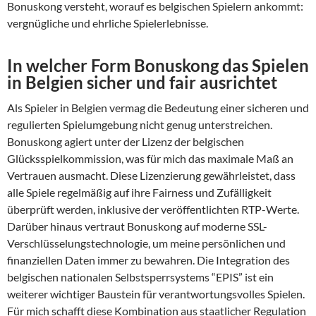
Bonuskong versteht, worauf es belgischen Spielern ankommt:
vergnügliche und ehrliche Spielerlebnisse.
In welcher Form Bonuskong das Spielen
in Belgien sicher und fair ausrichtet
Als Spieler in Belgien vermag die Bedeutung einer sicheren und
regulierten Spielumgebung nicht genug unterstreichen.
Bonuskong agiert unter der Lizenz der belgischen
Glücksspielkommission, was für mich das maximale Maß an
Vertrauen ausmacht. Diese Lizenzierung gewährleistet, dass
alle Spiele regelmäßig auf ihre Fairness und Zufälligkeit
überprüft werden, inklusive der veröffentlichten RTP-Werte.
Darüber hinaus vertraut Bonuskong auf moderne SSL-
Verschlüsselungstechnologie, um meine persönlichen und
finanziellen Daten immer zu bewahren. Die Integration des
belgischen nationalen Selbstsperrsystems “EPIS” ist ein
weiterer wichtiger Baustein für verantwortungsvolles Spielen.
Für mich schafft diese Kombination aus staatlicher Regulation