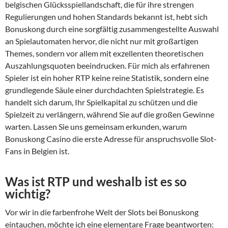
belgischen Glücksspiellandschaft, die für ihre strengen
Regulierungen und hohen Standards bekannt ist, hebt sich
Bonuskong durch eine sorgfältig zusammengestellte Auswahl
an Spielautomaten hervor, die nicht nur mit großartigen
Themes, sondern vor allem mit exzellenten theoretischen
Auszahlungsquoten beeindrucken. Für mich als erfahrenen
Spieler ist ein hoher RTP keine reine Statistik, sondern eine
grundlegende Säule einer durchdachten Spielstrategie. Es
handelt sich darum, Ihr Spielkapital zu schützen und die
Spielzeit zu verlängern, während Sie auf die großen Gewinne
warten. Lassen Sie uns gemeinsam erkunden, warum
Bonuskong Casino die erste Adresse für anspruchsvolle Slot-
Fans in Belgien ist.
Was ist RTP und weshalb ist es so
wichtig?
Vor wir in die farbenfrohe Welt der Slots bei Bonuskong
eintauchen, möchte ich eine elementare Frage beantworten: