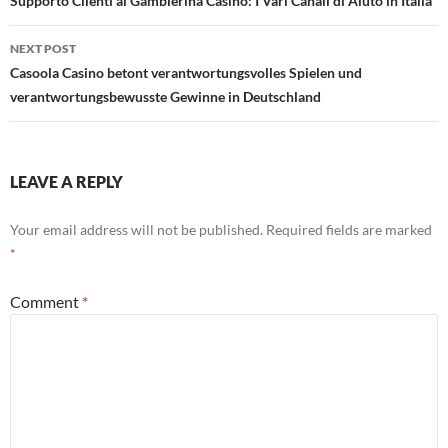
navigation
Supporto Clienti al Gamblerina Casino: I Vari Canali di Aiuto in Italia
NEXT POST
Casoola Casino betont verantwortungsvolles Spielen und
verantwortungsbewusste Gewinne in Deutschland
LEAVE A REPLY
Your email address will not be published.
Required fields are marked
*
Comment
*