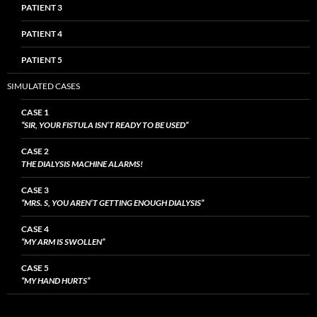
PATIENT 3
PATIENT 4
PATIENT 5
SIMULATED CASES
CASE 1
“SIR, YOUR FISTULA ISN’T READY TO BE USED”
CASE 2
THE DIALYSIS MACHINE ALARMS!
CASE 3
“MRS. S, YOU AREN’T GETTING ENOUGH DIALYSIS”
CASE 4
“MY ARM IS SWOLLEN”
CASE 5
“MY HAND HURTS”