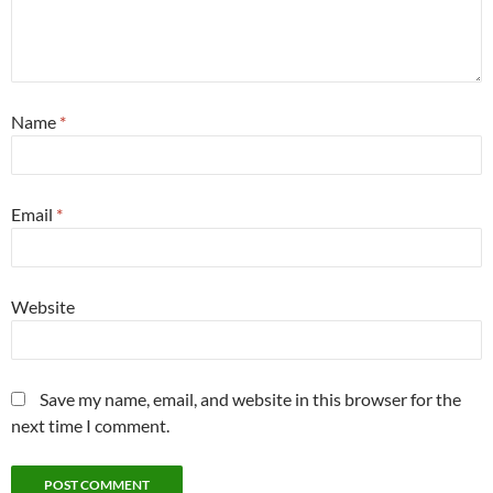
Name
*
Email
*
Website
Save my name, email, and website in this browser for the
next time I comment.