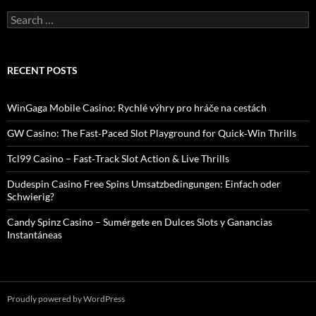
Search
for:
RECENT POSTS
WinGaga Mobile Casino: Rychlé výhry pro hráče na cestách
GW Casino: The Fast‑Paced Slot Playground for Quick‑Win Thrills
Tcl99 Casino – Fast‑Track Slot Action & Live Thrills
Dudespin Casino Free Spins Umsatzbedingungen: Einfach oder
Schwierig?
Candy Spinz Casino – Sumérgete en Dulces Slots y Ganancias
Instantáneas
Proudly powered by WordPress