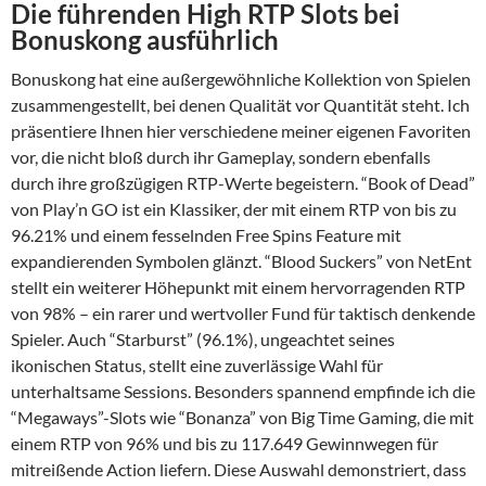
Die führenden High RTP Slots bei
Bonuskong ausführlich
Bonuskong hat eine außergewöhnliche Kollektion von Spielen
zusammengestellt, bei denen Qualität vor Quantität steht. Ich
präsentiere Ihnen hier verschiedene meiner eigenen Favoriten
vor, die nicht bloß durch ihr Gameplay, sondern ebenfalls
durch ihre großzügigen RTP-Werte begeistern. “Book of Dead”
von Play’n GO ist ein Klassiker, der mit einem RTP von bis zu
96.21% und einem fesselnden Free Spins Feature mit
expandierenden Symbolen glänzt. “Blood Suckers” von NetEnt
stellt ein weiterer Höhepunkt mit einem hervorragenden RTP
von 98% – ein rarer und wertvoller Fund für taktisch denkende
Spieler. Auch “Starburst” (96.1%), ungeachtet seines
ikonischen Status, stellt eine zuverlässige Wahl für
unterhaltsame Sessions. Besonders spannend empfinde ich die
“Megaways”-Slots wie “Bonanza” von Big Time Gaming, die mit
einem RTP von 96% und bis zu 117.649 Gewinnwegen für
mitreißende Action liefern. Diese Auswahl demonstriert, dass