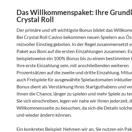
Das Willkommenspaket: Ihre Grundl
Crystal Roll
Der primäre und oft wichtigste Bonus bildet das Willko
Bei Crystal Roll Casino bekommen neuen Spielern aus Öst
reizvoller Einstieg geboten. In der Regel zusammensetzt e
Paket aus Boni auf die ersten Einzahlungen zusammen. E
beispielsweise ein 100% Bonus bis zu einem bestimmten 
Ihre erste Einzahlung sein, mit anschließenden weiteren
Prozentsätzen auf die zweite und dritte Einzahlung. Mitu
auch Freispiele für ausgewählte Spielautomaten inkludier
Bonus dient als Verstärkung Ihres Startguthabens und ve
Ihnen die Chance, länger zu spielen und mehr Spiele zu te
Sie sich einschreiben, legen wir nahe wir Ihnen jederzeit, d
Willkommensseite zu besuchen, da sich die Details solche
und wieder ändern können.
Ein konkretes Beispiel: Nehmen wir an, Sie nutzen ein Pak