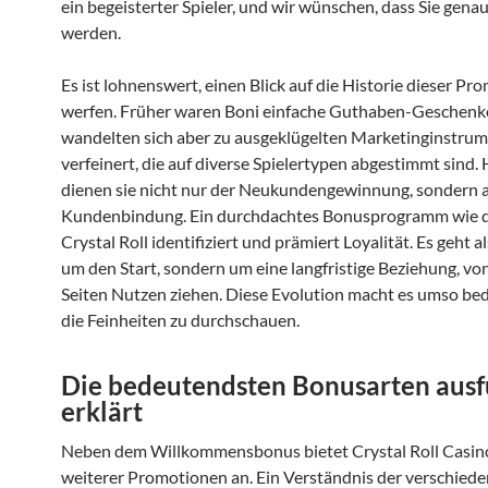
ein begeisterter Spieler, und wir wünschen, dass Sie genau
werden.
Es ist lohnenswert, einen Blick auf die Historie dieser Pr
werfen. Früher waren Boni einfache Guthaben-Geschenk
wandelten sich aber zu ausgeklügelten Marketinginstru
verfeinert, die auf diverse Spielertypen abgestimmt sind.
dienen sie nicht nur der Neukundengewinnung, sondern 
Kundenbindung. Ein durchdachtes Bonusprogramm wie 
Crystal Roll identifiziert und prämiert Loyalität. Es geht a
um den Start, sondern um eine langfristige Beziehung, vo
Seiten Nutzen ziehen. Diese Evolution macht es umso be
die Feinheiten zu durchschauen.
Die bedeutendsten Bonusarten ausf
erklärt
Neben dem Willkommensbonus bietet Crystal Roll Casino
weiterer Promotionen an. Ein Verständnis der verschied