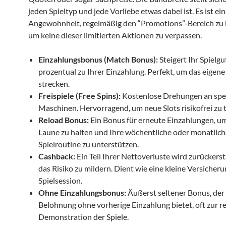
jeden Spieltyp und jede Vorliebe etwas dabei ist. Es ist ei
Angewohnheit, regelmäßig den “Promotions”-Bereich zu
um keine dieser limitierten Aktionen zu verpassen.
Einzahlungsbonus (Match Bonus):
Steigert Ihr Spielg
prozentual zu Ihrer Einzahlung. Perfekt, um das eigen
strecken.
Freispiele (Free Spins):
Kostenlose Drehungen an spez
Maschinen. Hervorragend, um neue Slots risikofrei zu 
Reload Bonus:
Ein Bonus für erneute Einzahlungen, um
Laune zu halten und Ihre wöchentliche oder monatlich
Spielroutine zu unterstützen.
Cashback:
Ein Teil Ihrer Nettoverluste wird zurückerst
das Risiko zu mildern. Dient wie eine kleine Versicheru
Spielsession.
Ohne Einzahlungsbonus:
Äußerst seltener Bonus, der 
Belohnung ohne vorherige Einzahlung bietet, oft zur r
Demonstration der Spiele.