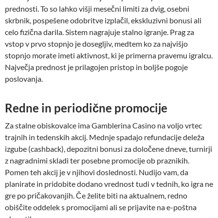
prednosti. To so lahko višji mesečni limiti za dvig, osebni
skrbnik, pospešene odobritve izplačil, ekskluzivni bonusi ali
celo fizična darila. Sistem nagrajuje stalno igranje. Prag za
vstop v prvo stopnjo je dosegljiv, medtem ko za najvišjo
stopnjo morate imeti aktivnost, ki je primerna pravemu igralcu.
Največja prednost je prilagojen pristop in boljše pogoje
poslovanja.
Redne in periodične promocije
Za stalne obiskovalce ima Gamblerina Casino na voljo vrtec
trajnih in tedenskih akcij. Mednje spadajo refundacije deleža
izgube (cashback), depozitni bonusi za določene dneve, turnirji
z nagradnimi skladi ter posebne promocije ob praznikih.
Pomen teh akcij je v njihovi doslednosti. Nudijo vam, da
planirate in pridobite dodano vrednost tudi v tednih, ko igra ne
gre po pričakovanjih. Če želite biti na aktualnem, redno
obiščite oddelek s promocijami ali se prijavite na e-poštna