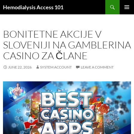
Skip
Search
Hemodialysis Access 101
to
PRIMAR
content
MENU
BONITETNE AKCIJE V
SLOVENIJI NA GAMBLERINA
CASINO ZA ČLANE
JUNE 22, 2026
SYSTEM ACCOUNT
LEAVE A COMMENT