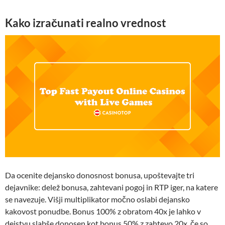
Kako izračunati realno vrednost
Da ocenite dejansko donosnost bonusa, upoštevajte tri
dejavnike: delež bonusa, zahtevani pogoj in RTP iger, na katere
se navezuje. Višji multiplikator močno oslabi dejansko
kakovost ponudbe. Bonus 100% z obratom 40x je lahko v
dejstvu slabše donosen kot bonus 50% z zahtevo 20x, če so