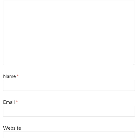
Name
*
Email
*
Website