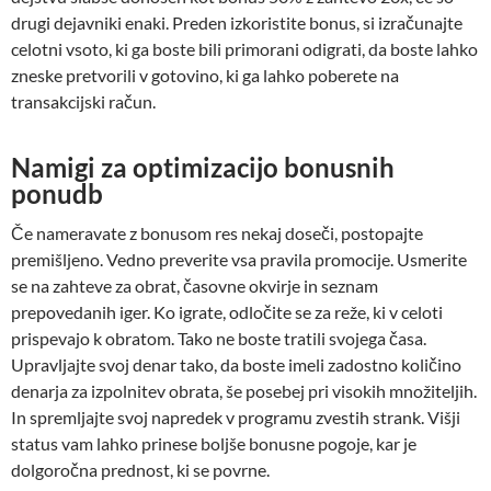
drugi dejavniki enaki. Preden izkoristite bonus, si izračunajte
celotni vsoto, ki ga boste bili primorani odigrati, da boste lahko
zneske pretvorili v gotovino, ki ga lahko poberete na
transakcijski račun.
Namigi za optimizacijo bonusnih
ponudb
Če nameravate z bonusom res nekaj doseči, postopajte
premišljeno. Vedno preverite vsa pravila promocije. Usmerite
se na zahteve za obrat, časovne okvirje in seznam
prepovedanih iger. Ko igrate, odločite se za reže, ki v celoti
prispevajo k obratom. Tako ne boste tratili svojega časa.
Upravljajte svoj denar tako, da boste imeli zadostno količino
denarja za izpolnitev obrata, še posebej pri visokih množiteljih.
In spremljajte svoj napredek v programu zvestih strank. Višji
status vam lahko prinese boljše bonusne pogoje, kar je
dolgoročna prednost, ki se povrne.