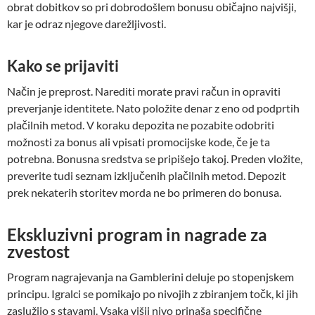
obrat dobitkov so pri dobrodošlem bonusu običajno najvišji,
kar je odraz njegove darežljivosti.
Kako se prijaviti
Način je preprost. Narediti morate pravi račun in opraviti
preverjanje identitete. Nato položite denar z eno od podprtih
plačilnih metod. V koraku depozita ne pozabite odobriti
možnosti za bonus ali vpisati promocijske kode, če je ta
potrebna. Bonusna sredstva se pripišejo takoj. Preden vložite,
preverite tudi seznam izključenih plačilnih metod. Depozit
prek nekaterih storitev morda ne bo primeren do bonusa.
Ekskluzivni program in nagrade za
zvestost
Program nagrajevanja na Gamblerini deluje po stopenjskem
principu. Igralci se pomikajo po nivojih z zbiranjem točk, ki jih
zaslužijo s stavami. Vsaka višji nivo prinaša specifične