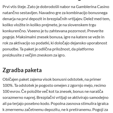
Prvi vtis šteje. Zato je dobrodošli nabor na Gamblerina Casino
natančno sestavljen. Navadno gre za kombinacijo bonusnega
denarja na prvi depozit in brezplačnih vrtljajev. Delež med tem,
koliko vložite in koliko prejmete, je na slovenskem trgu
konkurenčno. Vseeno je tu zahtevana pozornost. Preverite
pogoje. Maksimalni znesek bonusa, igre na katere se veže in
rok za aktivacijo so podatki, ki določajo dejansko uporabnost
ponudbe. Ta paket je odlična priložnost, da platformo
preizkusite z večjim zneskom za igro.
Zgradba paketa
Običajen paket zajema visok bonusni odstotek, na primer
100%. Ta odstotek je pogosto omejen z zgornjo mejo, recimo
100 evrov. Če položite več kot ta znesek, bonus ne narašča
sorazmerno naprej. Brezplačni vrtljaji se aktivirajo samodejno
ali pa terjajo posebno kodo. Popolna zasnova stimulira igralca
k zmernemu začetnemu depozitu, ne k pretiranemu. Pogoji za