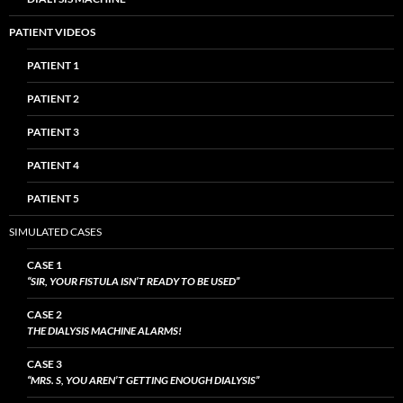
PATIENT VIDEOS
PATIENT 1
PATIENT 2
PATIENT 3
PATIENT 4
PATIENT 5
SIMULATED CASES
CASE 1
“SIR, YOUR FISTULA ISN’T READY TO BE USED”
CASE 2
THE DIALYSIS MACHINE ALARMS!
CASE 3
“MRS. S, YOU AREN’T GETTING ENOUGH DIALYSIS”