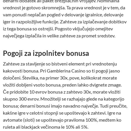
denarni dodatek ali paket brezplačnih vrtljajev. Nominalna
vrednost je gotovo skromnejša. Ta prava vrednost je v tem, da
vam ponudi neplačan pogled v delovanje igralnice, delovanje
iger in razpoložljive funkcije. Zahteve za izplačevanje dobitkov
iz tega bonusa so ostrejši. Pogosto vključujejo omejitev
največjega izplačila in velike zahteve za promet sredstev.
Pogoji za izpolnitev bonusa
Zahteve za stavljenje so bistveni element pri vrednotenju
kakovosti bonusa. Pri Gamblerina Casino so ti pogoji jasno
določeni. Številka, na primer 30x, pove, kolikokrat morate
vložiti dobljeni vsoto bonusa, preden lahko dvignete zmage.
Če pridobite 10 evrov bonusa z zahtevo 30x, morate vložiti
skupno 300 evrov. Množitelji se razhajajo glede na kategorijo
bonusa; denarni bonusi imajo navadno največje. Tudi preučite,
kakšne igre v celotni stopnji se upoštevajo k zahtevi. Igre na
avtomate (sloti) se upoštevajo praviloma 100%, medtem ko
ruleta ali blackjack večinoma le 10% ali 5%.