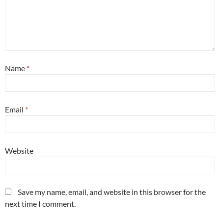
Name
*
Email
*
Website
Save my name, email, and website in this browser for the
next time I comment.