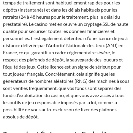
temps de traitement sont habituellement rapides pour les
dépôts (instantanés) et dans les délais habituels pour les
retraits (24 à 48 heures pour le traitement, plus le délai du
prestataire). Le casino met en œuvre un cryptage SSL de haute
qualité pour sécuriser toutes les données financières et
personnelles. Il est également détenteur d’une licence de jeu à
distance délivrée par l’Autorité Nationale des Jeux (ANJ) en
France, ce qui garantit un cadre réglementaire sévère, le
respect des plafonds de dépôt, la sauvegarde des joueurs et
l’équité des jeux. Cette licence est un signe de sérieux pour
tout joueur français. Concrètement, cela signifie que les
générateurs de nombres aléatoires (RNG) des machines à sous
sont vérifiés fréquemment, que vos fonds sont séparés des
fonds d’exploitation du casino, et que vous avez accès à tous
les outils de jeu responsable imposés par la loi, comme la
possibilité de vous auto-exclure ou de fixer des plafonds
absolus de dépôt.