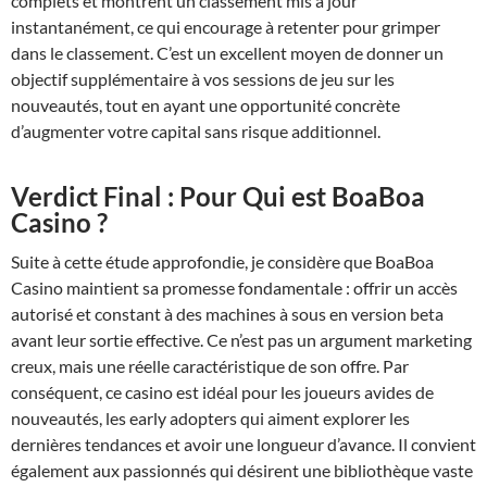
complets et montrent un classement mis à jour
instantanément, ce qui encourage à retenter pour grimper
dans le classement. C’est un excellent moyen de donner un
objectif supplémentaire à vos sessions de jeu sur les
nouveautés, tout en ayant une opportunité concrète
d’augmenter votre capital sans risque additionnel.
Verdict Final : Pour Qui est BoaBoa
Casino ?
Suite à cette étude approfondie, je considère que BoaBoa
Casino maintient sa promesse fondamentale : offrir un accès
autorisé et constant à des machines à sous en version beta
avant leur sortie effective. Ce n’est pas un argument marketing
creux, mais une réelle caractéristique de son offre. Par
conséquent, ce casino est idéal pour les joueurs avides de
nouveautés, les early adopters qui aiment explorer les
dernières tendances et avoir une longueur d’avance. Il convient
également aux passionnés qui désirent une bibliothèque vaste