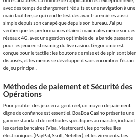
offres adaptées. La fluidité de l’application est exceptionnelle,
avec des temps de chargement réduits et une navigation à une
main facilitée, ce qui rend le test des avant-premières aussi
simple depuis son canapé que depuis son bureau. J’ai pu
vérifier que les performances étaient maximales même sur des
réseaux 4G, avec une gestion optimisée de la bande passante
pour les jeux en streaming du live casino. L’ergonomie est
conçue pour le tactile : les boutons de mise et de spin sont bien
disposés, et les menus se développent sans encombrer l’écran
de jeu principal.
Méthodes de paiement et Sécurité des
Opérations
Pour profiter des jeux en argent réel, un moyen de paiement
digne de confiance est essentiel. BoaBoa Casino présente une
gamme standard de méthodes spécifiques au marché, incluant
les cartes bancaires (Visa, Mastercard), les portefeuilles
électroniques (PayPal, Skrill, Neteller), et les virements. Les