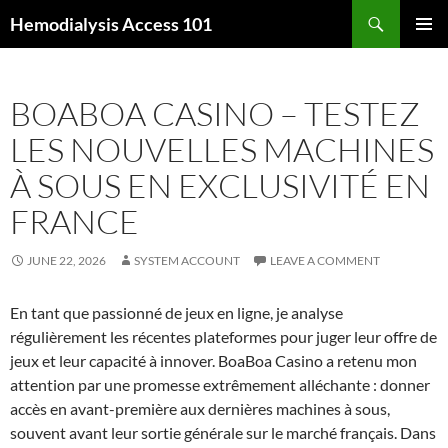
Skip
Search
Hemodialysis Access 101
to
PRIMAR
content
MENU
BOABOA CASINO – TESTEZ
LES NOUVELLES MACHINES
À SOUS EN EXCLUSIVITÉ EN
FRANCE
JUNE 22, 2026
SYSTEM ACCOUNT
LEAVE A COMMENT
En tant que passionné de jeux en ligne, je analyse
régulièrement les récentes plateformes pour juger leur offre de
jeux et leur capacité à innover. BoaBoa Casino a retenu mon
attention par une promesse extrêmement alléchante : donner
accès en avant-première aux dernières machines à sous,
souvent avant leur sortie générale sur le marché français. Dans