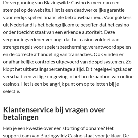
De vergunning van Blazingwildz Casino is meer dan een
stempel op de website. Het is een daadwerkelijke garantie
voor eerlijk spel en financiële betrouwbaarheid. Voor gokkers
uit Nederland is het belangrijk om te beseffen dat het casino
onder toezicht staat van een erkende autoriteit. Deze
vergunningverlener verlangt dat het casino voldoet aan
strenge regels voor spelersbescherming, verantwoord spelen
en de correcte afhandeling van transacties. Ook vinden er
onafhankelijke controles uitgevoerd van de spelsystemen. Zo
klopt het uitbetalingspercentage altijd. Dit regelgevingskader
verschaft een veilige omgeving in het brede aanbod van online
casino’s. Het is een belangrijk punt om op te letten bij je
selectie.
Klantenservice bij vragen over
betalingen
Heb je een kwestie over een storting of opname? Het
supportteam van Blazingwildz Casino staat voor je klaar. De