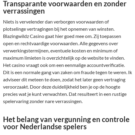
Transparante voorwaarden en zonder
verrassingen
Niets is vervelender dan verborgen voorwaarden of
plotselinge vertragingen bij het opnemen van winsten.
Blazingwildz Casino gaat hier goed mee om. Zij toepassen
open en rechtvaardige voorwaarden. Alle gegevens over
verwerkingstermijnen, eventuele kosten en minimum of
maximum limieten is overzichtelijk op de website te vinden.
Het casino vraagt ook om een eenmalige accountverificatie.
Dit is een normale gang van zaken om fraude tegen te weren. Ik
adviseer dit meteen te doen, zodat het later geen vertraging
veroorzaakt. Door deze duidelijkheid ben je op de hoogte
precies wat je kunt verwachten. Dat resulteert in een rustige
spelervaring zonder nare verrassingen.
Het belang van vergunning en controle
voor Nederlandse spelers