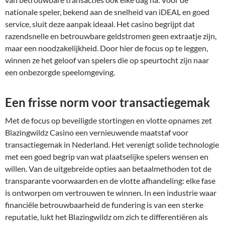
nationale speler, bekend aan de snelheid van iDEAL en goed
service, sluit deze aanpak ideaal. Het casino begrijpt dat
razendsnelle en betrouwbare geldstromen geen extraatje zijn,
maar een noodzakelijkheid. Door hier de focus op te leggen,
winnen ze het geloof van spelers die op speurtocht zijn naar
een onbezorgde speelomgeving.
Een frisse norm voor transactiegemak
Met de focus op beveiligde stortingen en vlotte opnames zet
Blazingwildz Casino een vernieuwende maatstaf voor
transactiegemak in Nederland. Het verenigt solide technologie
met een goed begrip van wat plaatselijke spelers wensen en
willen. Van de uitgebreide opties aan betaalmethoden tot de
transparante voorwaarden en de vlotte afhandeling: elke fase
is ontworpen om vertrouwen te winnen. In een industrie waar
financiële betrouwbaarheid de fundering is van een sterke
reputatie, lukt het Blazingwildz om zich te differentiëren als