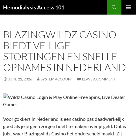
Skip
Search
Hemodialysis Access 101
to
PRIMAR
content
MENU
BLAZINGWILDZ CASINO
BIEDT VEILIGE
STORTINGEN EN SNELLE
OPNAMES IN NEDERLAND
JUNE 22, 2026
SYSTEM ACCOUNT
LEAVE A COMMENT
Voor gokkers in Nederland is een casino pas daadwerkelijk
goed als je je geen zorgen hoeft te maken over je geld. Dat is
juist waar Blazingwildz Casino het onderscheid maakt. Zij