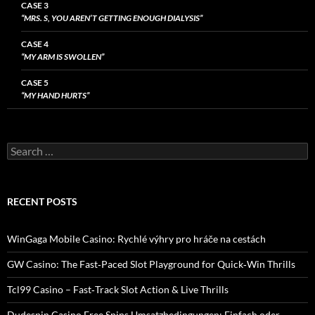
CASE 3
“MRS. S, YOU AREN’T GETTING ENOUGH DIALYSIS”
CASE 4
“MY ARM IS SWOLLEN”
CASE 5
“MY HAND HURTS”
Search
for:
RECENT POSTS
WinGaga Mobile Casino: Rychlé výhry pro hráče na cestách
GW Casino: The Fast‑Paced Slot Playground for Quick‑Win Thrills
Tcl99 Casino – Fast‑Track Slot Action & Live Thrills
Dudespin Casino Free Spins Umsatzbedingungen: Einfach oder