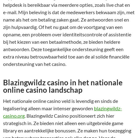
helpdesk is bereikbaar via meerdere opties, zoals live chat en
e-mail. Mijn beleving is dat de medewerkers bekwaam zijn, met
name als het om betaling zaken gaat. Ze antwoorden snel en
zijn hulpvaardig. Of het nu gaat om de voortgang van een
opname, een probleem over identiteitscontrole of assistentie
bij het kiezen van een betaalmethode, ze bieden heldere
antwoorden. Deze toegankelijke ondersteuning geeft een
extra niveau betrouwbaarheid toe aan de al solide financiële
ondersteuning van het casino.
Blazingwildz casino in het nationale
online casino landschap
Het nationale online casino veld is levendig en sinds de
legalisering alleen maar intenser geworden
blazingwildz-
casino.org
. Blazingwildz Casino positioneert zich hier
strategisch in. Ze bieden niet alleen een uitgebreide game
library en aantrekkelijke bonussen. Ze maken hun toezegging
van betrouwbare transacties ook elke dag na. Voor de