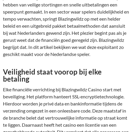
hebben van veilige stortingen en snelle uitbetalingen een
speerpunt gemaakt. In een sector waar spelers duidelijkheid en
tempo verwachten, springt Blazingwildz op met een helder
beleid en een uitgebreid pakket betaalmethoden dat aansluit
bij wat Nederlanders gewend zijn. Het plezier begint pas als je
gerust weet dat de financiën goed geregeld zijn. Blazingwildz
begrijpt dat. In dit artikel bekijken we wat deze exploitant zo
geschikt maakt voor de Nederlandse speler.
Veiligheid staat voorop bij elke
betaling
Elke financiële verrichting bij Blazingwildz Casino start met
beveiliging. Het platform hanteert SSL-encryptietechnologie.
Hierdoor worden je privé data en bankinformatie tijdens de
verzending omgezet in een onleesbare code. Deze maatstaf in
de branche belet dat vertrouwelijke informatie op straat komt
te liggen. Daarnaast heeft het casino een licentie van een
gezaghebbende autoriteit. Dit verzekert dat alle processen aan