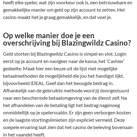
heeft elke speler, wat zijn voorkeur ook is, een betrouwbare en
gemakkelijke manier om geld op zijn account te zetten. Het
casino maakt het je graag gemakkelijk, en dat voel je.
Op welke manier doe je een
overschrijving bij Blazingwildz Casino?
Geld storten bij Blazingwildz Casino is simpel en vlot. Login
eerst op je account en navigeer naar de kassa, het ‘Cashier’
gedeelte. Maak hier een keuze uit de lijst met mogelijke
betaalmethoden de mogelijkheid die jou het handigst lijkt,
bijvoorbeeld iDEAL. Geef dan het beoogde bedrag in.
Afhankelijk van de gebruikte methode word jij doorgestuurd
naar een beschermde betaalomgeving van de dienst zelf. Na
het afhandelen van de betaling ligt het bedrag nagenoeg
onmiddellijk op je spelerssaldo. Er zijn geen verborgen kosten
en de laagste stortingslimieten zijn expliciet vermeld. Deze
soepele ervaring laat zien dat het casino de beleving bovenaan
in het vaandel heeft.