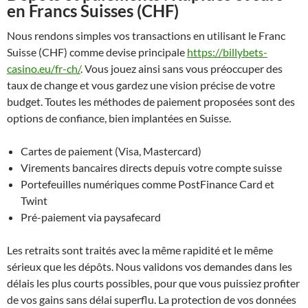
en Francs Suisses (CHF)
Nous rendons simples vos transactions en utilisant le Franc
Suisse (CHF) comme devise principale
https://billybets-
casino.eu/fr-ch/
. Vous jouez ainsi sans vous préoccuper des
taux de change et vous gardez une vision précise de votre
budget. Toutes les méthodes de paiement proposées sont des
options de confiance, bien implantées en Suisse.
Cartes de paiement (Visa, Mastercard)
Virements bancaires directs depuis votre compte suisse
Portefeuilles numériques comme PostFinance Card et
Twint
Pré-paiement via paysafecard
Les retraits sont traités avec la même rapidité et le même
sérieux que les dépôts. Nous validons vos demandes dans les
délais les plus courts possibles, pour que vous puissiez profiter
de vos gains sans délai superflu. La protection de vos données