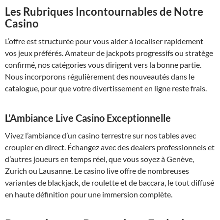
Les Rubriques Incontournables de Notre
Casino
L’offre est structurée pour vous aider à localiser rapidement
vos jeux préférés. Amateur de jackpots progressifs ou stratège
confirmé, nos catégories vous dirigent vers la bonne partie.
Nous incorporons régulièrement des nouveautés dans le
catalogue, pour que votre divertissement en ligne reste frais.
L’Ambiance Live Casino Exceptionnelle
Vivez l’ambiance d’un casino terrestre sur nos tables avec
croupier en direct. Échangez avec des dealers professionnels et
d’autres joueurs en temps réel, que vous soyez à Genève,
Zurich ou Lausanne. Le casino live offre de nombreuses
variantes de blackjack, de roulette et de baccara, le tout diffusé
en haute définition pour une immersion complète.