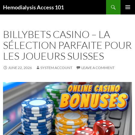
Skip
Search
Hemodialysis Access 101
to
PRIMAR
content
MENU
BILLYBETS CASINO – LA
SÉLECTION PARFAITE POUR
LES JOUEURS SUISSES
JUNE 22, 2026
SYSTEM ACCOUNT
LEAVE A COMMENT