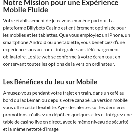
Notre Mission pour une Expérience
Mobile Fluide
Votre établissement de jeux vous emmène partout. La
plateforme Billybets Casino est entièrement optimisée pour
les mobiles et les tablettes. Que vous employiez un iPhone, un
smartphone Android ou une tablette, vous bénéficiez d’une
expérience sans accroc et intégrale, sans téléchargement
obligatoire. Le site web se conforme à votre écran tout en
conservant toutes les options de la version ordinateur.
Les Bénéfices du Jeu sur Mobile
Amusez-vous pendant votre trajet en train, dans un café au
bord du lac Léman ou depuis votre canapé. La version mobile
vous offre cette flexibilité. Ayez des alertes sur les dernières
promotions, réalisez un dépôt en quelques clics et intégrez une
table de casino live en direct, avec le même niveau de sécurité
et la même netteté d’image.