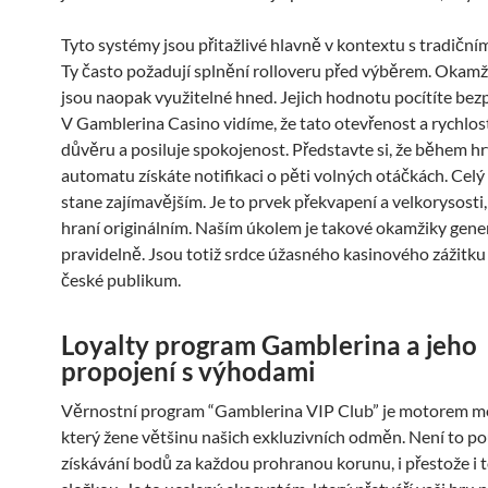
Tyto systémy jsou přitažlivé hlavně v kontextu s tradiční
Ty často požadují splnění rolloveru před výběrem. Okam
jsou naopak využitelné hned. Jejich hodnotu pocítíte bez
V Gamblerina Casino vidíme, že tato otevřenost a rychlos
důvěru a posiluje spokojenost. Představte si, že během hr
automatu získáte notifikaci o pěti volných otáčkách. Celý 
stane zajímavějším. Je to prvek překvapení a velkorysosti,
hraní originálním. Naším úkolem je takové okamžiky gene
pravidelně. Jsou totiž srdce úžasného kasinového zážitku
české publikum.
Loyalty program Gamblerina a jeho
propojení s výhodami
Věrnostní program “Gamblerina VIP Club” je motorem m
který žene většinu našich exkluzivních odměn. Není to po
získávání bodů za každou prohranou korunu, i přestože i t