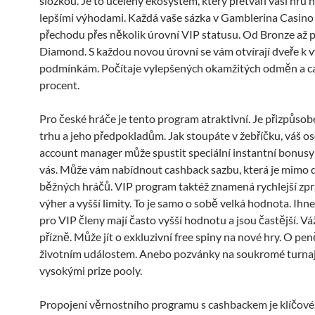
složkou. Je to ucelený ekosystém, který přetváří vaši hru n
lepšími výhodami. Každá vaše sázka v Gamblerina Casino 
přechodu přes několik úrovní VIP statusu. Od Bronze až p
Diamond. S každou novou úrovní se vám otvírají dveře k
podmínkám. Počítaje vylepšených okamžitých odměn a c
procent.
Pro české hráče je tento program atraktivní. Je přizpůs
trhu a jeho předpokladům. Jak stoupáte v žebříčku, váš o
account manager může spustit speciální instantní bonusy
vás. Může vám nabídnout cashback sazbu, která je mimo 
běžných hráčů. VIP program taktéž znamená rychlejší zp
výher a vyšší limity. To je samo o sobě velká hodnota. I
pro VIP členy mají často vyšší hodnotu a jsou častější. Váž
přízně. Může jít o exkluzivní free spiny na nové hry. O pen
životním událostem. Anebo pozvánky na soukromé turnaj
vysokými prize pooly.
Propojení věrnostního programu s cashbackem je klíčové