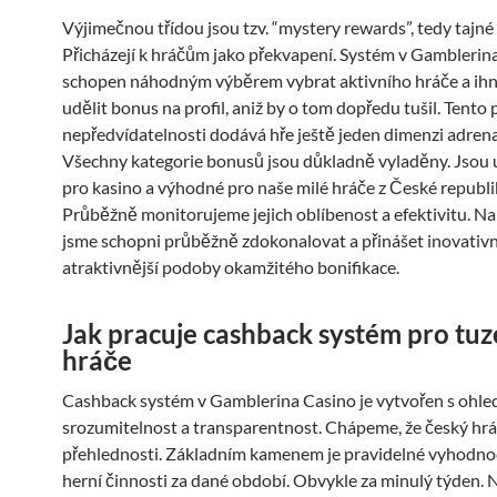
Výjimečnou třídou jsou tzv. “mystery rewards”, tedy tajné
Přicházejí k hráčům jako překvapení. Systém v Gamblerina
schopen náhodným výběrem vybrat aktivního hráče a ih
udělit bonus na profil, aniž by o tom dopředu tušil. Tento 
nepředvídatelnosti dodává hře ještě jeden dimenzi adrena
Všechny kategorie bonusů jsou důkladně vyladěny. Jsou 
pro kasino a výhodné pro naše milé hráče z České republi
Průběžně monitorujeme jejich oblíbenost a efektivitu. Na
jsme schopni průběžně zdokonalovat a přinášet inovativn
atraktivnější podoby okamžitého bonifikace.
Jak pracuje cashback systém pro tu
hráče
Cashback systém v Gamblerina Casino je vytvořen s ohl
srozumitelnost a transparentnost. Chápeme, že český hráč
přehlednosti. Základním kamenem je pravidelné vyhodno
herní činnosti za dané období. Obvykle za minulý týden. N