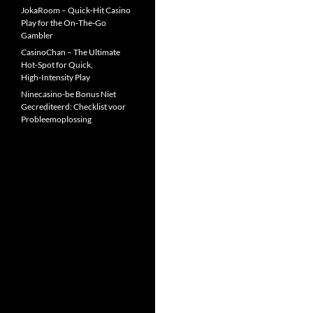
JokaRoom – Quick‑Hit Casino
Play for the On‑The‑Go
Gambler
CasinoChan – The Ultimate
Hot‑Spot for Quick,
High‑Intensity Play
Ninecasino-be Bonus Niet
Gecrediteerd: Checklist voor
Probleemoplossing