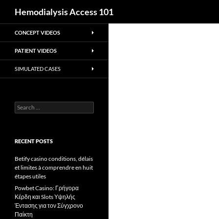
Search
Hemodialysis Access 101
Skip
CONCEPT VIDEOS
to
content
PATIENT VIDEOS
SIMULATED CASES
Search
for:
RECENT POSTS
Betify casino conditions, délais
et limites à comprendre en huit
étapes utiles
Powbet Casino: Γρήγορα
Κέρδη και Slots Υψηλής
Έντασης για τον Σύγχρονο
Παίκτη