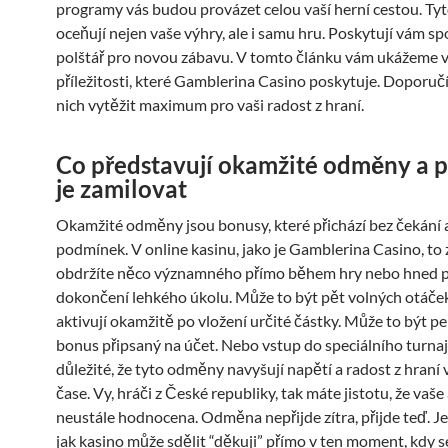
programy vás budou provázet celou vaší herní cestou. Ty
oceňují nejen vaše výhry, ale i samu hru. Poskytují vám sp
polštář pro novou zábavu. V tomto článku vám ukážeme 
příležitosti, které Gamblerina Casino poskytuje. Doporučí
nich vytěžit maximum pro vaši radost z hraní.
Co představují okamžité odměny a p
je zamilovat
Okamžité odměny jsou bonusy, které přichází bez čekání 
podmínek. V online kasinu, jako je Gamblerina Casino, to
obdržíte něco významného přímo během hry nebo hned 
dokončení lehkého úkolu. Může to být pět volných otáček
aktivují okamžitě po vložení určité částky. Může to být p
bonus připsaný na účet. Nebo vstup do speciálního turnaje
důležité, že tyto odměny navyšují napětí a radost z hraní
čase. Vy, hráči z České republiky, tak máte jistotu, že vaše 
neustále hodnocena. Odměna nepřijde zítra, přijde teď. Je
jak kasino může sdělit “děkuji” přímo v ten moment, kdy se