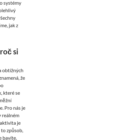
to systémy
olehlivý
všechny
me, jak z
roč si
a obtížných
 znamená, že
po
, které se
eněžní
. Pro nás je
 v reálném
aktivita je
 to způsob,
 bavíte.