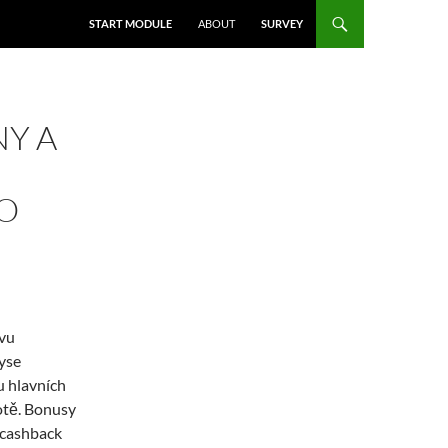
START MODULE
ABOUT
SURVEY
Y A
O
avu
ryse
u hlavních
otě. Bonusy
 cashback