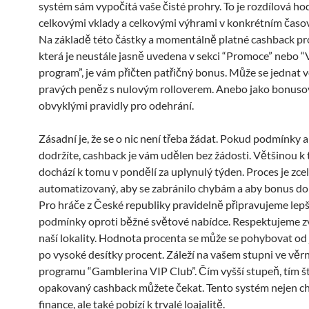
systém sám vypočítá vaše čisté prohry. To je rozdílová h
celkovými vklady a celkovými výhrami v konkrétním časo
Na základě této částky a momentálně platné cashback p
která je neustále jasně uvedena v sekci “Promoce” nebo 
program”, je vám přičten patřičný bonus. Může se jednat 
pravých peněz s nulovým rolloverem. Anebo jako bonuso
obvyklými pravidly pro odehrání.
Zásadní je, že se o nic není třeba žádat. Pokud podmínky 
dodržíte, cashback je vám udělen bez žádosti. Většinou k
dochází k tomu v pondělí za uplynulý týden. Proces je zce
automatizovaný, aby se zabránilo chybám a aby bonus dor
Pro hráče z České republiky pravidelně připravujeme lep
podmínky oproti běžné světové nabídce. Respektujeme zv
naší lokality. Hodnota procenta se může se pohybovat od
po vysoké desítky procent. Záleží na vašem stupni ve vě
programu “Gamblerina VIP Club”. Čím vyšší stupeň, tím št
opakovaný cashback můžete čekat. Tento systém nejen ch
finance, ale také pobízí k trvalé loajalitě.