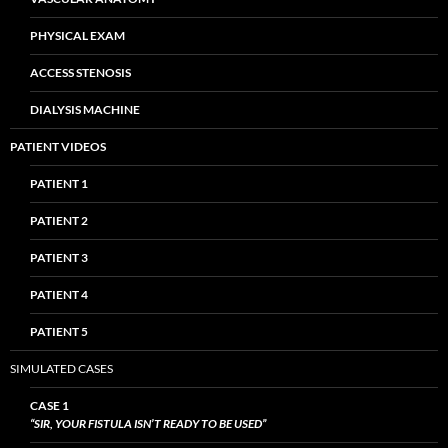
PHYSICAL EXAM
ACCESS STENOSIS
DIALYSIS MACHINE
PATIENT VIDEOS
PATIENT 1
PATIENT 2
PATIENT 3
PATIENT 4
PATIENT 5
SIMULATED CASES
CASE 1
“SIR, YOUR FISTULA ISN’T READY TO BE USED”