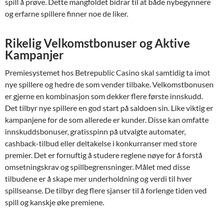
spill å prøve. Dette mangfoldet bidrar til at både nybegynnere
og erfarne spillere finner noe de liker.
Rikelig Velkomstbonuser og Aktive
Kampanjer
Premiesystemet hos Betrepublic Casino skal samtidig ta imot
nye spillere og hedre de som vender tilbake. Velkomstbonusen
er gjerne en kombinasjon som dekker flere første innskudd.
Det tilbyr nye spillere en god start på saldoen sin. Like viktig er
kampanjene for de som allerede er kunder. Disse kan omfatte
innskuddsbonuser, gratisspinn på utvalgte automater,
cashback-tilbud eller deltakelse i konkurranser med store
premier. Det er fornuftig å studere reglene nøye for å forstå
omsetningskrav og spillbegrensninger. Målet med disse
tilbudene er å skape mer underholdning og verdi til hver
spillseanse. De tilbyr deg flere sjanser til å forlenge tiden ved
spill og kanskje øke premiene.