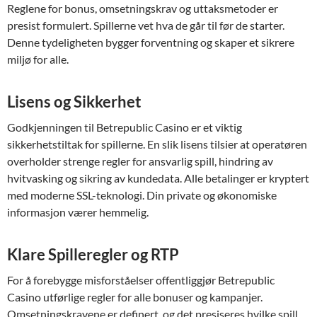
Reglene for bonus, omsetningskrav og uttaksmetoder er
presist formulert. Spillerne vet hva de går til før de starter.
Denne tydeligheten bygger forventning og skaper et sikrere
miljø for alle.
Lisens og Sikkerhet
Godkjenningen til Betrepublic Casino er et viktig
sikkerhetstiltak for spillerne. En slik lisens tilsier at operatøren
overholder strenge regler for ansvarlig spill, hindring av
hvitvasking og sikring av kundedata. Alle betalinger er kryptert
med moderne SSL-teknologi. Din private og økonomiske
informasjon værer hemmelig.
Klare Spilleregler og RTP
For å forebygge misforståelser offentliggjør Betrepublic
Casino utførlige regler for alle bonuser og kampanjer.
Omsetningskravene er definert, og det presiseres hvilke spill