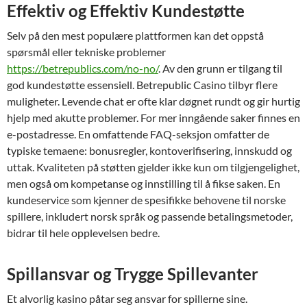
Effektiv og Effektiv Kundestøtte
Selv på den mest populære plattformen kan det oppstå
spørsmål eller tekniske problemer
https://betrepublics.com/no-no/
. Av den grunn er tilgang til
god kundestøtte essensiell. Betrepublic Casino tilbyr flere
muligheter. Levende chat er ofte klar døgnet rundt og gir hurtig
hjelp med akutte problemer. For mer inngående saker finnes en
e-postadresse. En omfattende FAQ-seksjon omfatter de
typiske temaene: bonusregler, kontoverifisering, innskudd og
uttak. Kvaliteten på støtten gjelder ikke kun om tilgjengelighet,
men også om kompetanse og innstilling til å fikse saken. En
kundeservice som kjenner de spesifikke behovene til norske
spillere, inkludert norsk språk og passende betalingsmetoder,
bidrar til hele opplevelsen bedre.
Spillansvar og Trygge Spillevanter
Et alvorlig kasino påtar seg ansvar for spillerne sine.