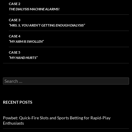
CASE 2
THE DIALYSIS MACHINE ALARMS!
CASE 3
“MRS. S, YOU AREN’T GETTING ENOUGH DIALYSIS”
CASE 4
“MY ARM IS SWOLLEN”
CASE 5
“MY HAND HURTS”
Search
for:
RECENT POSTS
Powbet: Quick‑Fire Slots and Sports Betting for Rapid‑Play
Enthusiasts