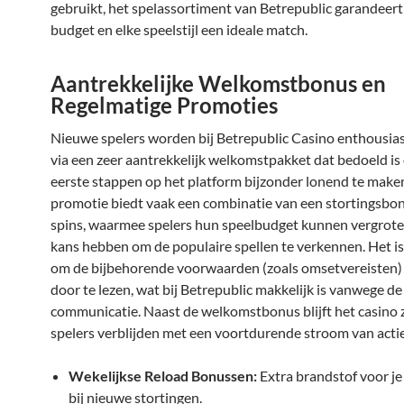
gebruikt, het spelassortiment van Betrepublic garandeert
budget en elke speelstijl een ideale match.
Aantrekkelijke Welkomstbonus en
Regelmatige Promoties
Nieuwe spelers worden bij Betrepublic Casino enthousia
via een zeer aantrekkelijk welkomstpakket dat bedoeld is
eerste stappen op het platform bijzonder lonend te make
promotie biedt vaak een combinatie van een stortingsbon
spins, waarmee spelers hun speelbudget kunnen vergrot
kans hebben om de populaire spellen te verkennen. Het is
om de bijbehorende voorwaarden (zoals omsetvereisten)
door te lezen, wat bij Betrepublic makkelijk is vanwege de
communicatie. Naast de welkomstbonus blijft het casino 
spelers verblijden met een voortdurende stroom van actie
Wekelijkse Reload Bonussen:
Extra brandstof voor je
bij nieuwe stortingen.