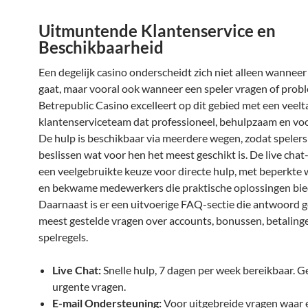
Uitmuntende Klantenservice en
Beschikbaarheid
Een degelijk casino onderscheidt zich niet alleen wanneer
gaat, maar vooral ook wanneer een speler vragen of prob
Betrepublic Casino excelleert op dit gebied met een veelta
klantenserviceteam dat professioneel, behulpzaam en voor
De hulp is beschikbaar via meerdere wegen, zodat speler
beslissen wat voor hen het meest geschikt is. De live chat-
een veelgebruikte keuze voor directe hulp, met beperkte 
en bekwame medewerkers die praktische oplossingen bie
Daarnaast is er een uitvoerige FAQ-sectie die antwoord g
meest gestelde vragen over accounts, bonussen, betaling
spelregels.
Live Chat:
Snelle hulp, 7 dagen per week bereikbaar. G
urgente vragen.
E-mail Ondersteuning:
Voor uitgebreide vragen waar 