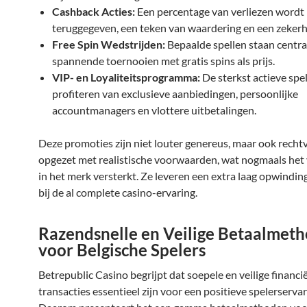
Cashback Acties:
Een percentage van verliezen wordt
teruggegeven, een teken van waardering en een zeker
Free Spin Wedstrijden:
Bepaalde spellen staan centra
spannende toernooien met gratis spins als prijs.
VIP- en Loyaliteitsprogramma:
De sterkst actieve spe
profiteren van exclusieve aanbiedingen, persoonlijke
accountmanagers en vlottere uitbetalingen.
Deze promoties zijn niet louter genereus, maar ook recht
opgezet met realistische voorwaarden, wat nogmaals he
in het merk versterkt. Ze leveren een extra laag opwindi
bij de al complete casino-ervaring.
Razendsnelle en Veilige Betaalmet
voor Belgische Spelers
Betrepublic Casino begrijpt dat soepele en veilige financi
transacties essentieel zijn voor een positieve spelerservar