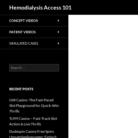
Search
Hemodialysis Access 101
Skip
CONCEPT VIDEOS
to
content
PATIENT VIDEOS
SIMULATED CASES
Search
for:
RECENT POSTS
GW Casino: The Fast‑Paced
Slot Playground for Quick‑Win
Thrills
Tcl99 Casino – Fast‑Track Slot
Action & Live Thrills
Dudespin Casino Free Spins
Umsatzbedingungen: Einfach