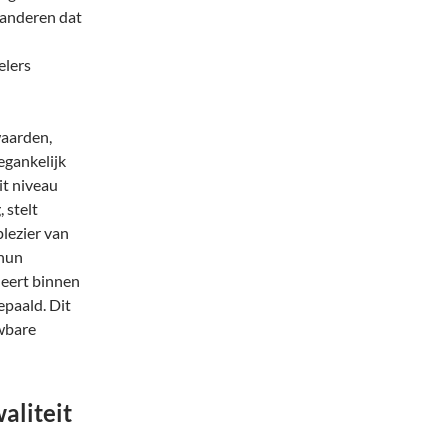
randeren dat
elers
waarden,
egankelijk
it niveau
 stelt
plezier van
 hun
neert binnen
bepaald. Dit
uwbare
aliteit