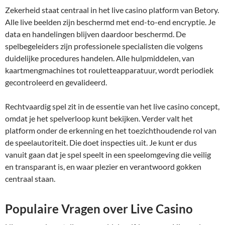
Zekerheid staat centraal in het live casino platform van Betory.
Alle live beelden zijn beschermd met end-to-end encryptie. Je
data en handelingen blijven daardoor beschermd. De
spelbegeleiders zijn professionele specialisten die volgens
duidelijke procedures handelen. Alle hulpmiddelen, van
kaartmengmachines tot rouletteapparatuur, wordt periodiek
gecontroleerd en gevalideerd.
Rechtvaardig spel zit in de essentie van het live casino concept,
omdat je het spelverloop kunt bekijken. Verder valt het
platform onder de erkenning en het toezichthoudende rol van
de speelautoriteit. Die doet inspecties uit. Je kunt er dus
vanuit gaan dat je spel speelt in een speelomgeving die veilig
en transparant is, en waar plezier en verantwoord gokken
centraal staan.
Populaire Vragen over Live Casino