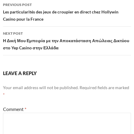
Post
PREVIOUS POST
navigation
Les particularités des jeux de croupier en direct chez Hollywin
Casino pour la France
NEXT POST
Η Δική Μου Εμπειρία με την Αποκατάσταση Απώλειας Δικτύου
στο Yep Casino στην Ελλάδα
LEAVE A REPLY
Your email address will not be published.
Required fields are marked
*
Comment
*