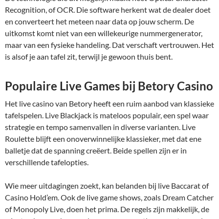
Recognition, of OCR. Die software herkent wat de dealer doet
en converteert het meteen naar data op jouw scherm. De
uitkomst komt niet van een willekeurige nummergenerator,
maar van een fysieke handeling. Dat verschaft vertrouwen. Het
is alsof je aan tafel zit, terwijl je gewoon thuis bent.
Populaire Live Games bij Betory Casino
Het live casino van Betory heeft een ruim aanbod van klassieke
tafelspelen. Live Blackjack is mateloos populair, een spel waar
strategie en tempo samenvallen in diverse varianten. Live
Roulette blijft een onoverwinnelijke klassieker, met dat ene
balletje dat de spanning creëert. Beide spellen zijn er in
verschillende tafelopties.
Wie meer uitdagingen zoekt, kan belanden bij live Baccarat of
Casino Hold’em. Ook de live game shows, zoals Dream Catcher
of Monopoly Live, doen het prima. De regels zijn makkelijk, de