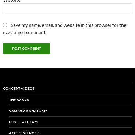
Save my name, email, and website in this browser for the
next time I comment.
CONCEPT VIDEOS
THE BASICS
VASCULAR ANATOMY
PHYSICAL EXAM
ACCESS STENOSIS