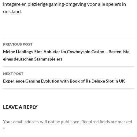
integere en plezierige gaming-omgeving voor alle spelers in
ons land.
Post
PREVIOUS POST
navigation
Meine Lieblings-Slot-Anbieter im Cowboyspin Casino – Bestenliste
eines deutschen Stammspielers
NEXT POST
Experience Gaming Evolution with Book of Ra Deluxe Slot in UK
LEAVE A REPLY
Your email address will not be published.
Required fields are marked
*