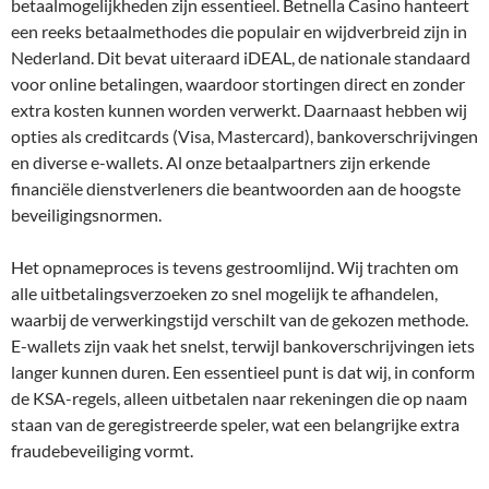
betaalmogelijkheden zijn essentieel. Betnella Casino hanteert
een reeks betaalmethodes die populair en wijdverbreid zijn in
Nederland. Dit bevat uiteraard iDEAL, de nationale standaard
voor online betalingen, waardoor stortingen direct en zonder
extra kosten kunnen worden verwerkt. Daarnaast hebben wij
opties als creditcards (Visa, Mastercard), bankoverschrijvingen
en diverse e-wallets. Al onze betaalpartners zijn erkende
financiële dienstverleners die beantwoorden aan de hoogste
beveiligingsnormen.
Het opnameproces is tevens gestroomlijnd. Wij trachten om
alle uitbetalingsverzoeken zo snel mogelijk te afhandelen,
waarbij de verwerkingstijd verschilt van de gekozen methode.
E-wallets zijn vaak het snelst, terwijl bankoverschrijvingen iets
langer kunnen duren. Een essentieel punt is dat wij, in conform
de KSA-regels, alleen uitbetalen naar rekeningen die op naam
staan van de geregistreerde speler, wat een belangrijke extra
fraudebeveiliging vormt.