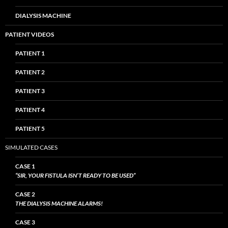
DIALYSIS MACHINE
PATIENT VIDEOS
PATIENT 1
PATIENT 2
PATIENT 3
PATIENT 4
PATIENT 5
SIMULATED CASES
CASE 1
“SIR, YOUR FISTULA ISN’T READY TO BE USED”
CASE 2
THE DIALYSIS MACHINE ALARMS!
CASE 3