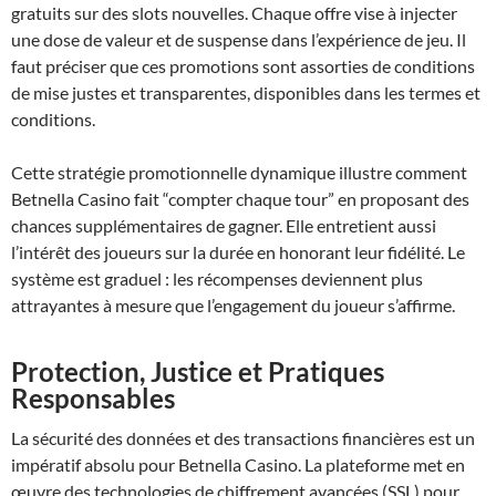
gratuits sur des slots nouvelles. Chaque offre vise à injecter
une dose de valeur et de suspense dans l’expérience de jeu. Il
faut préciser que ces promotions sont assorties de conditions
de mise justes et transparentes, disponibles dans les termes et
conditions.
Cette stratégie promotionnelle dynamique illustre comment
Betnella Casino fait “compter chaque tour” en proposant des
chances supplémentaires de gagner. Elle entretient aussi
l’intérêt des joueurs sur la durée en honorant leur fidélité. Le
système est graduel : les récompenses deviennent plus
attrayantes à mesure que l’engagement du joueur s’affirme.
Protection, Justice et Pratiques
Responsables
La sécurité des données et des transactions financières est un
impératif absolu pour Betnella Casino. La plateforme met en
œuvre des technologies de chiffrement avancées (SSL) pour