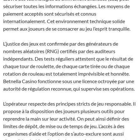
sécuriser toutes les informations échangées. Les moyens de
paiement acceptés sont sécurisés et connus
internationalement. Cet environnement technique solide
permet aux joueurs de se consacrer au jeu l’esprit tranquille.
L’justice des jeux est confirmée par des générateurs de
nombres aléatoires (RNG) certifiés par des auditeurs
indépendants. Des tests réguliers attestent que le résultat de
chaque tour de roulette, de chaque carte tirée ou de chaque
rotation de rouleau est totalement imprévisible et honnête.
Betnella Casino fonctionne sous une licence octroyée par une
autorité de régulation reconnue, qui supervise ses opérations.
L’opérateur respecte des principes stricts de jeu responsable. Il
propose à la disposition des joueurs plusieurs outils pour
reprendre la main sur leur activité. On peut ainsi définir des
limites de dépôt, de mise ou de temps de jeu. L’accès à des
organismes d’aide et l’option de s’auto-exclure sont aussi