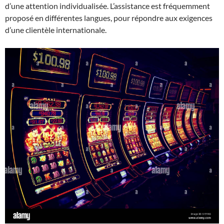
d’une attention individualisée. L’assistance est fréquemment
proposé en différentes langues, pour répondre aux exigences
d’une clientèle internationale.