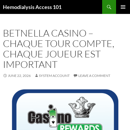
Skip
Search
Hemodialysis Access 101
to
PRIMAR
content
MENU
BETNELLA CASINO –
CHAQUE TOUR COMPTE,
CHAQUE JOUEUR EST
IMPORTANT
JUNE 22, 2026
SYSTEM ACCOUNT
LEAVE A COMMENT