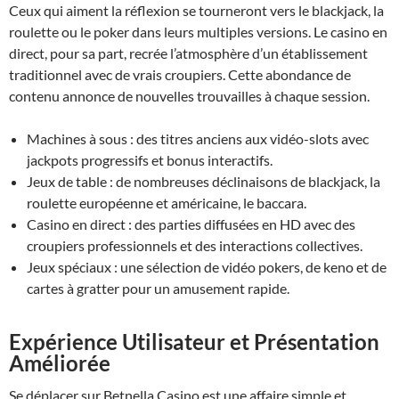
Ceux qui aiment la réflexion se tourneront vers le blackjack, la
roulette ou le poker dans leurs multiples versions. Le casino en
direct, pour sa part, recrée l’atmosphère d’un établissement
traditionnel avec de vrais croupiers. Cette abondance de
contenu annonce de nouvelles trouvailles à chaque session.
Machines à sous : des titres anciens aux vidéo-slots avec
jackpots progressifs et bonus interactifs.
Jeux de table : de nombreuses déclinaisons de blackjack, la
roulette européenne et américaine, le baccara.
Casino en direct : des parties diffusées en HD avec des
croupiers professionnels et des interactions collectives.
Jeux spéciaux : une sélection de vidéo pokers, de keno et de
cartes à gratter pour un amusement rapide.
Expérience Utilisateur et Présentation
Améliorée
Se déplacer sur Betnella Casino est une affaire simple et