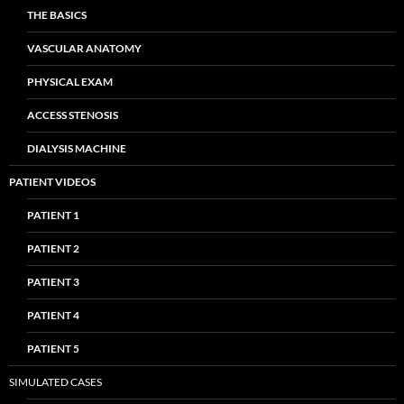
THE BASICS
VASCULAR ANATOMY
PHYSICAL EXAM
ACCESS STENOSIS
DIALYSIS MACHINE
PATIENT VIDEOS
PATIENT 1
PATIENT 2
PATIENT 3
PATIENT 4
PATIENT 5
SIMULATED CASES