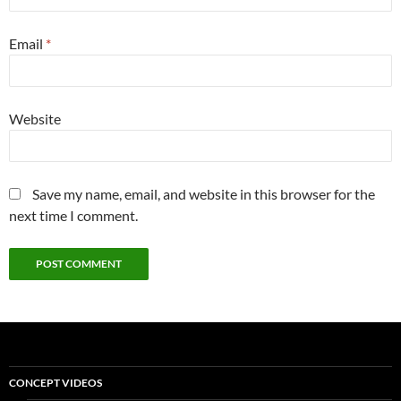
Email
*
Website
Save my name, email, and website in this browser for the
next time I comment.
CONCEPT VIDEOS