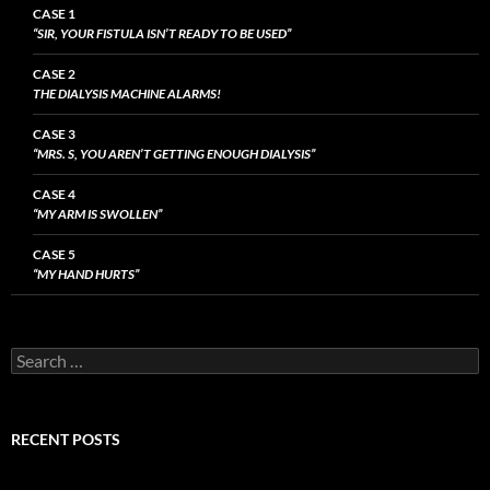
CASE 1
“SIR, YOUR FISTULA ISN’T READY TO BE USED”
CASE 2
THE DIALYSIS MACHINE ALARMS!
CASE 3
“MRS. S, YOU AREN’T GETTING ENOUGH DIALYSIS”
CASE 4
“MY ARM IS SWOLLEN”
CASE 5
“MY HAND HURTS”
Search
for:
RECENT POSTS