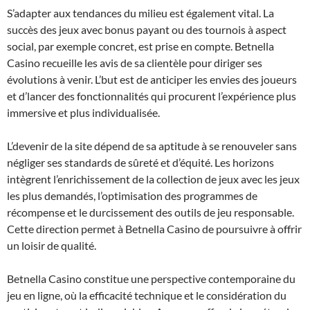
S’adapter aux tendances du milieu est également vital. La
succès des jeux avec bonus payant ou des tournois à aspect
social, par exemple concret, est prise en compte. Betnella
Casino recueille les avis de sa clientèle pour diriger ses
évolutions à venir. L’but est de anticiper les envies des joueurs
et d’lancer des fonctionnalités qui procurent l’expérience plus
immersive et plus individualisée.
L’devenir de la site dépend de sa aptitude à se renouveler sans
négliger ses standards de sûreté et d’équité. Les horizons
intègrent l’enrichissement de la collection de jeux avec les jeux
les plus demandés, l’optimisation des programmes de
récompense et le durcissement des outils de jeu responsable.
Cette direction permet à Betnella Casino de poursuivre à offrir
un loisir de qualité.
Betnella Casino constitue une perspective contemporaine du
jeu en ligne, où la efficacité technique et le considération du