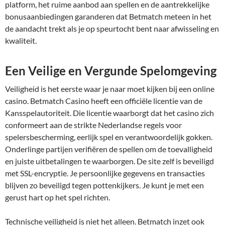
platform, het ruime aanbod aan spellen en de aantrekkelijke
bonusaanbiedingen garanderen dat Betmatch meteen in het
de aandacht trekt als je op speurtocht bent naar afwisseling en
kwaliteit.
Een Veilige en Vergunde Spelomgeving
Veiligheid is het eerste waar je naar moet kijken bij een online
casino. Betmatch Casino heeft een officiële licentie van de
Kansspelautoriteit. Die licentie waarborgt dat het casino zich
conformeert aan de strikte Nederlandse regels voor
spelersbescherming, eerlijk spel en verantwoordelijk gokken.
Onderlinge partijen verifiëren de spellen om de toevalligheid
en juiste uitbetalingen te waarborgen. De site zelf is beveiligd
met SSL-encryptie. Je persoonlijke gegevens en transacties
blijven zo beveiligd tegen pottenkijkers. Je kunt je met een
gerust hart op het spel richten.
Technische veiligheid is niet het alleen. Betmatch inzet ook