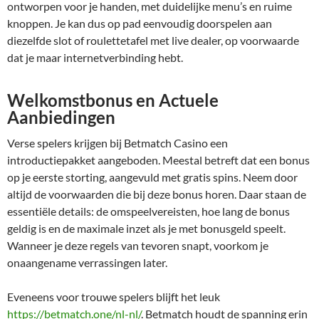
ontworpen voor je handen, met duidelijke menu’s en ruime
knoppen. Je kan dus op pad eenvoudig doorspelen aan
diezelfde slot of roulettetafel met live dealer, op voorwaarde
dat je maar internetverbinding hebt.
Welkomstbonus en Actuele
Aanbiedingen
Verse spelers krijgen bij Betmatch Casino een
introductiepakket aangeboden. Meestal betreft dat een bonus
op je eerste storting, aangevuld met gratis spins. Neem door
altijd de voorwaarden die bij deze bonus horen. Daar staan de
essentiële details: de omspeelvereisten, hoe lang de bonus
geldig is en de maximale inzet als je met bonusgeld speelt.
Wanneer je deze regels van tevoren snapt, voorkom je
onaangename verrassingen later.
Eveneens voor trouwe spelers blijft het leuk
https://betmatch.one/nl-nl/
. Betmatch houdt de spanning erin