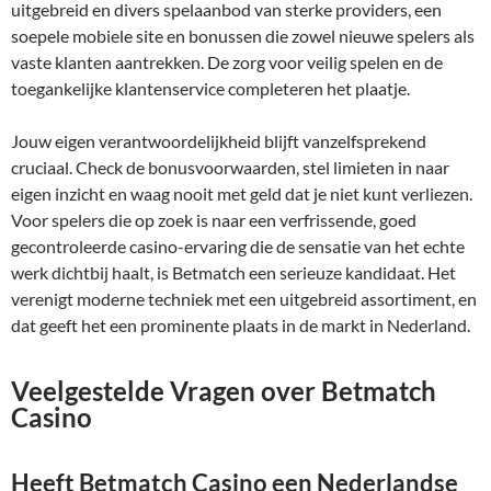
uitgebreid en divers spelaanbod van sterke providers, een
soepele mobiele site en bonussen die zowel nieuwe spelers als
vaste klanten aantrekken. De zorg voor veilig spelen en de
toegankelijke klantenservice completeren het plaatje.
Jouw eigen verantwoordelijkheid blijft vanzelfsprekend
cruciaal. Check de bonusvoorwaarden, stel limieten in naar
eigen inzicht en waag nooit met geld dat je niet kunt verliezen.
Voor spelers die op zoek is naar een verfrissende, goed
gecontroleerde casino-ervaring die de sensatie van het echte
werk dichtbij haalt, is Betmatch een serieuze kandidaat. Het
verenigt moderne techniek met een uitgebreid assortiment, en
dat geeft het een prominente plaats in de markt in Nederland.
Veelgestelde Vragen over Betmatch
Casino
Heeft Betmatch Casino een Nederlandse