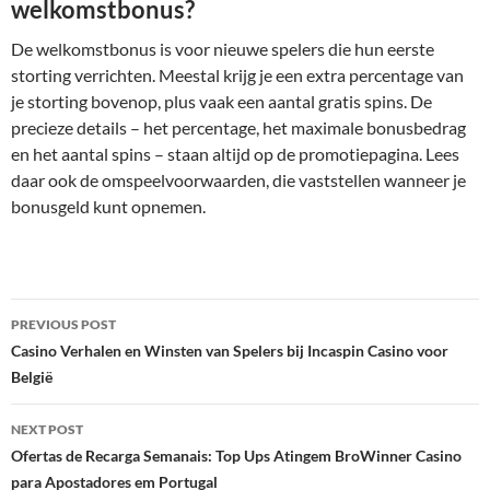
welkomstbonus?
De welkomstbonus is voor nieuwe spelers die hun eerste
storting verrichten. Meestal krijg je een extra percentage van
je storting bovenop, plus vaak een aantal gratis spins. De
precieze details – het percentage, het maximale bonusbedrag
en het aantal spins – staan altijd op de promotiepagina. Lees
daar ook de omspeelvoorwaarden, die vaststellen wanneer je
bonusgeld kunt opnemen.
Post
PREVIOUS POST
navigation
Casino Verhalen en Winsten van Spelers bij Incaspin Casino voor
België
NEXT POST
Ofertas de Recarga Semanais: Top Ups Atingem BroWinner Casino
para Apostadores em Portugal