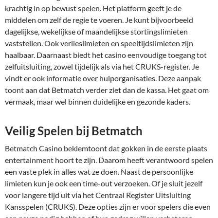
krachtig in op bewust spelen. Het platform geeft je de
middelen om zelf de regie te voeren. Je kunt bijvoorbeeld
dagelijkse, wekelijkse of maandelijkse stortingslimieten
vaststellen. Ook verlieslimieten en speeltijdslimieten zijn
haalbaar. Daarnaast biedt het casino eenvoudige toegang tot
zelfuitsluiting, zowel tijdelijk als via het CRUKS-register. Je
vindt er ook informatie over hulporganisaties. Deze aanpak
toont aan dat Betmatch verder ziet dan de kassa. Het gaat om
vermaak, maar wel binnen duidelijke en gezonde kaders.
Veilig Spelen bij Betmatch
Betmatch Casino beklemtoont dat gokken in de eerste plaats
entertainment hoort te zijn. Daarom heeft verantwoord spelen
een vaste plek in alles wat ze doen. Naast de persoonlijke
limieten kun je ook een time-out verzoeken. Of je sluit jezelf
voor langere tijd uit via het Centraal Register Uitsluiting
Kansspelen (CRUKS). Deze opties zijn er voor spelers die even