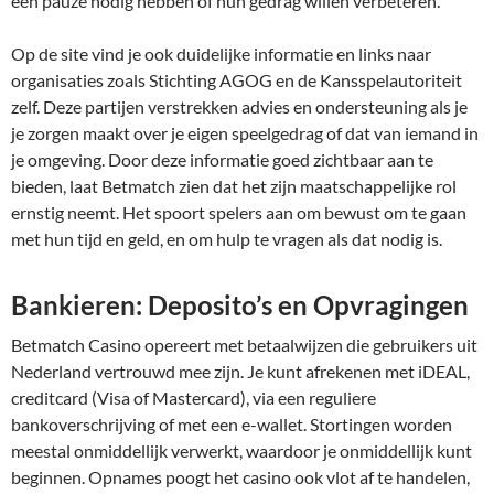
een pauze nodig hebben of hun gedrag willen verbeteren.
Op de site vind je ook duidelijke informatie en links naar
organisaties zoals Stichting AGOG en de Kansspelautoriteit
zelf. Deze partijen verstrekken advies en ondersteuning als je
je zorgen maakt over je eigen speelgedrag of dat van iemand in
je omgeving. Door deze informatie goed zichtbaar aan te
bieden, laat Betmatch zien dat het zijn maatschappelijke rol
ernstig neemt. Het spoort spelers aan om bewust om te gaan
met hun tijd en geld, en om hulp te vragen als dat nodig is.
Bankieren: Deposito’s en Opvragingen
Betmatch Casino opereert met betaalwijzen die gebruikers uit
Nederland vertrouwd mee zijn. Je kunt afrekenen met iDEAL,
creditcard (Visa of Mastercard), via een reguliere
bankoverschrijving of met een e-wallet. Stortingen worden
meestal onmiddellijk verwerkt, waardoor je onmiddellijk kunt
beginnen. Opnames poogt het casino ook vlot af te handelen,