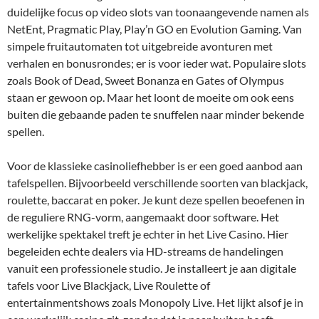
duidelijke focus op video slots van toonaangevende namen als
NetEnt, Pragmatic Play, Play’n GO en Evolution Gaming. Van
simpele fruitautomaten tot uitgebreide avonturen met
verhalen en bonusrondes; er is voor ieder wat. Populaire slots
zoals Book of Dead, Sweet Bonanza en Gates of Olympus
staan er gewoon op. Maar het loont de moeite om ook eens
buiten die gebaande paden te snuffelen naar minder bekende
spellen.
Voor de klassieke casinoliefhebber is er een goed aanbod aan
tafelspellen. Bijvoorbeeld verschillende soorten van blackjack,
roulette, baccarat en poker. Je kunt deze spellen beoefenen in
de reguliere RNG-vorm, aangemaakt door software. Het
werkelijke spektakel treft je echter in het Live Casino. Hier
begeleiden echte dealers via HD-streams de handelingen
vanuit een professionele studio. Je installeert je aan digitale
tafels voor Live Blackjack, Live Roulette of
entertainmentshows zoals Monopoly Live. Het lijkt alsof je in