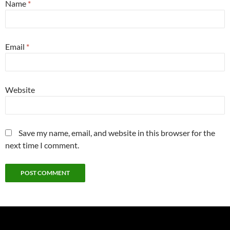
Name
*
Email
*
Website
Save my name, email, and website in this browser for the
next time I comment.