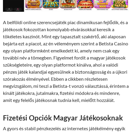
A belföldi online szerencsejáték piac dinamikusan fejlődik, és a
játékosok fokozottan komolyabb elvárásokkal keresik a
tökéletes kaszinót. Mint egy tapasztalt szakértő, aki alaposan
bejárta ezt a piacot, az én véleményem szerint a Betista Casino
egy olyan platformként emelkedett ki, amely nem csak egy
további név a tömegben. Figyelmet fordít a magyar játékosok
szükségleteire, egy olyan platformot kínálva, ahol a valódi
pénzes játék kalandjai egyesülnek a biztonságosság és a újkori
szórakozás élményével. Ebben a cikkben részletesen
megvizsgálom, mi teszi a Betista-t vonzó választássá, érintem a
kínált játékokra, jutalmakra, fizetési módokra és mindenre,
amit egy felelős játékosnak tudnia kell, mielőtt hozzálát.
Fizetési Opciók Magyar Játékosoknak
A gyors és stabil pénzkezelés az internetes játékélmény egyik