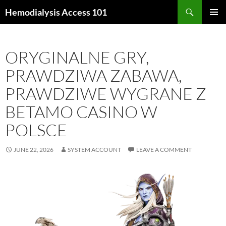
Skip
Search
Hemodialysis Access 101
to
PRIMAR
content
MENU
ORYGINALNE GRY,
PRAWDZIWA ZABAWA,
PRAWDZIWE WYGRANE Z
BETAMO CASINO W
POLSCE
JUNE 22, 2026
SYSTEM ACCOUNT
LEAVE A COMMENT