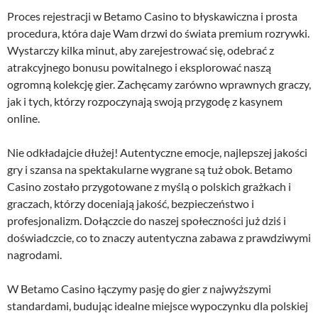
Proces rejestracji w Betamo Casino to błyskawiczna i prosta
procedura, która daje Wam drzwi do świata premium rozrywki.
Wystarczy kilka minut, aby zarejestrować się, odebrać z
atrakcyjnego bonusu powitalnego i eksplorować naszą
ogromną kolekcję gier. Zachęcamy zarówno wprawnych graczy,
jak i tych, którzy rozpoczynają swoją przygodę z kasynem
online.
Nie odkładajcie dłużej! Autentyczne emocje, najlepszej jakości
gry i szansa na spektakularne wygrane są tuż obok. Betamo
Casino zostało przygotowane z myślą o polskich grażkach i
graczach, którzy doceniają jakość, bezpieczeństwo i
profesjonalizm. Dołączcie do naszej społeczności już dziś i
doświadczcie, co to znaczy autentyczna zabawa z prawdziwymi
nagrodami.
W Betamo Casino łączymy pasję do gier z najwyższymi
standardami, budując idealne miejsce wypoczynku dla polskiej