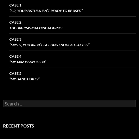
CASE 1
“SIR, YOUR FISTULA ISN’T READY TO BE USED”
CASE 2
THE DIALYSIS MACHINE ALARMS!
CASE 3
“MRS. S, YOU AREN’T GETTING ENOUGH DIALYSIS”
CASE 4
“MY ARM IS SWOLLEN”
CASE 5
“MY HAND HURTS”
Search
for:
RECENT POSTS