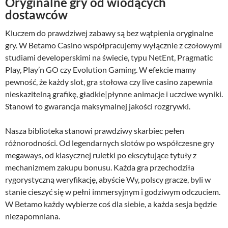
Oryginalne gry od wiodących
dostawców
Kluczem do prawdziwej zabawy są bez wątpienia oryginalne
gry. W Betamo Casino współpracujemy wyłącznie z czołowymi
studiami developerskimi na świecie, typu NetEnt, Pragmatic
Play, Play’n GO czy Evolution Gaming. W efekcie mamy
pewność, że każdy slot, gra stołowa czy live casino zapewnia
nieskazitelną grafikę, gładkie|płynne animacje i uczciwe wyniki.
Stanowi to gwarancja maksymalnej jakości rozgrywki.
Nasza biblioteka stanowi prawdziwy skarbiec pełen
różnorodności. Od legendarnych slotów po współczesne gry
megaways, od klasycznej ruletki po ekscytujące tytuły z
mechanizmem zakupu bonusu. Każda gra przechodziła
rygorystyczną weryfikację, abyście Wy, polscy gracze, byli w
stanie cieszyć się w pełni immersyjnym i godziwym odczuciem.
W Betamo każdy wybierze coś dla siebie, a każda sesja będzie
niezapomniana.