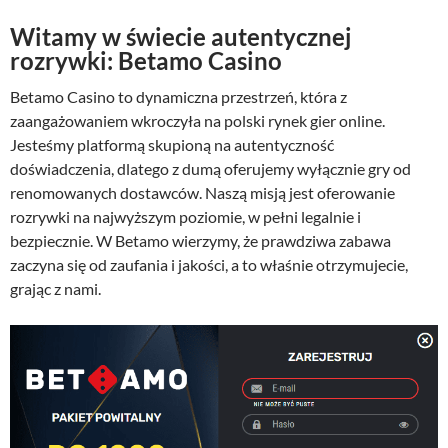
Witamy w świecie autentycznej
rozrywki: Betamo Casino
Betamo Casino to dynamiczna przestrzeń, która z
zaangażowaniem wkroczyła na polski rynek gier online.
Jesteśmy platformą skupioną na autentyczność
doświadczenia, dlatego z dumą oferujemy wyłącznie gry od
renomowanych dostawców. Naszą misją jest oferowanie
rozrywki na najwyższym poziomie, w pełni legalnie i
bezpiecznie. W Betamo wierzymy, że prawdziwa zabawa
zaczyna się od zaufania i jakości, a to właśnie otrzymujecie,
grając z nami.