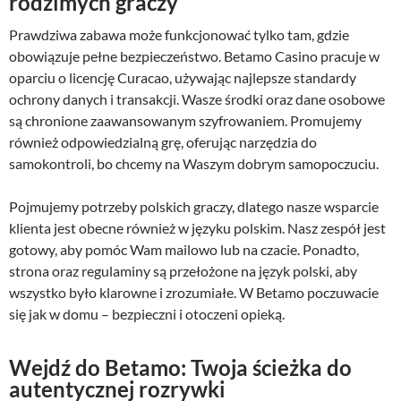
rodzimych graczy
Prawdziwa zabawa może funkcjonować tylko tam, gdzie
obowiązuje pełne bezpieczeństwo. Betamo Casino pracuje w
oparciu o licencję Curacao, używając najlepsze standardy
ochrony danych i transakcji. Wasze środki oraz dane osobowe
są chronione zaawansowanym szyfrowaniem. Promujemy
również odpowiedzialną grę, oferując narzędzia do
samokontroli, bo chcemy na Waszym dobrym samopoczuciu.
Pojmujemy potrzeby polskich graczy, dlatego nasze wsparcie
klienta jest obecne również w języku polskim. Nasz zespół jest
gotowy, aby pomóc Wam mailowo lub na czacie. Ponadto,
strona oraz regulaminy są przełożone na język polski, aby
wszystko było klarowne i zrozumiałe. W Betamo poczuwacie
się jak w domu – bezpieczni i otoczeni opieką.
Wejdź do Betamo: Twoja ścieżka do
autentycznej rozrywki