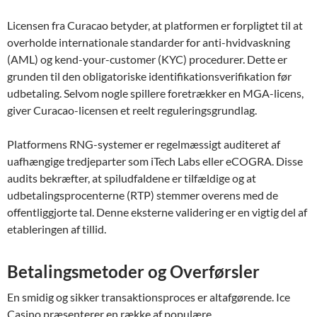
Licensen fra Curacao betyder, at platformen er forpligtet til at
overholde internationale standarder for anti-hvidvaskning
(AML) og kend-your-customer (KYC) procedurer. Dette er
grunden til den obligatoriske identifikationsverifikation før
udbetaling. Selvom nogle spillere foretrækker en MGA-licens,
giver Curacao-licensen et reelt reguleringsgrundlag.
Platformens RNG-systemer er regelmæssigt auditeret af
uafhængige tredjeparter som iTech Labs eller eCOGRA. Disse
audits bekræfter, at spiludfaldene er tilfældige og at
udbetalingsprocenterne (RTP) stemmer overens med de
offentliggjorte tal. Denne eksterne validering er en vigtig del af
etableringen af tillid.
Betalingsmetoder og Overførsler
En smidig og sikker transaktionsproces er altafgørende. Ice
Casino præsenterer en række af populære