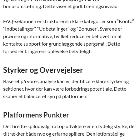
bonusomsætning. Dette viser et godt træningsniveau.
FAQ-sektionen er struktureret i klare kategorier som “Konto”,
“Indbetalinger”, “Udbetalinger” og “Bonuser”. Svarene er
præcise og informative, hvilket reducerer behovet for at
kontakte support for grundlæggende spørgsmål. Dette
forbedrer brugerens oplevelse betydeligt.
Styrker og Overvejelser
Baseret på vores analyse kan vi identificere klare styrker og
sektioner, hvor der kan være forbedringspotentiale. Dette
skaber et balanceret syn på platformen.
Platformens Punkter
Det bredte spiludvalg fra top udviklere er en tydelig styrke, der
tiltrækker både nye og erfarne spillere. Den letforståelige