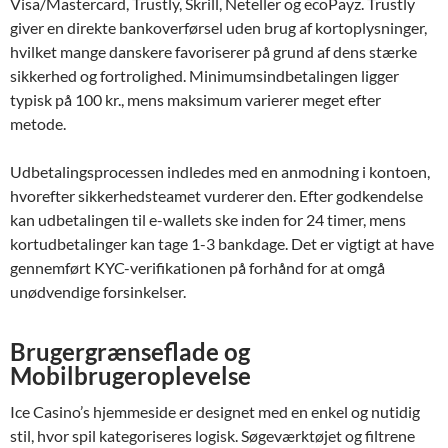
Visa/Mastercard, Trustly, Skrill, Neteller og ecoPayz. Trustly
giver en direkte bankoverførsel uden brug af kortoplysninger,
hvilket mange danskere favoriserer på grund af dens stærke
sikkerhed og fortrolighed. Minimumsindbetalingen ligger
typisk på 100 kr., mens maksimum varierer meget efter
metode.
Udbetalingsprocessen indledes med en anmodning i kontoen,
hvorefter sikkerhedsteamet vurderer den. Efter godkendelse
kan udbetalingen til e-wallets ske inden for 24 timer, mens
kortudbetalinger kan tage 1-3 bankdage. Det er vigtigt at have
gennemført KYC-verifikationen på forhånd for at omgå
unødvendige forsinkelser.
Brugergrænseflade og
Mobilbrugeroplevelse
Ice Casino’s hjemmeside er designet med en enkel og nutidig
stil, hvor spil kategoriseres logisk. Søgeværktøjet og filtrene