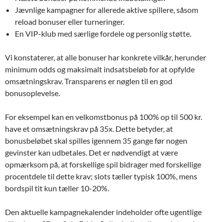
Jævnlige kampagner for allerede aktive spillere, såsom
reload bonuser eller turneringer.
En VIP-klub med særlige fordele og personlig støtte.
Vi konstaterer, at alle bonuser har konkrete vilkår, herunder
minimum odds og maksimalt indsatsbeløb for at opfylde
omsætningskrav. Transparens er nøglen til en god
bonusoplevelse.
For eksempel kan en velkomstbonus på 100% op til 500 kr.
have et omsætningskrav på 35x. Dette betyder, at
bonusbeløbet skal spilles igennem 35 gange før nogen
gevinster kan udbetales. Det er nødvendigt at være
opmærksom på, at forskellige spil bidrager med forskellige
procentdele til dette krav; slots tæller typisk 100%, mens
bordspil tit kun tæller 10-20%.
Den aktuelle kampagnekalender indeholder ofte ugentlige