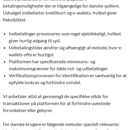
betalingsmuligheder der er tilgængelige for danske spillere.
Udvalget indbefatter kreditkort og e-wallets, hvilket giver
fleksibilitet.
Indbetalinger processeres som regel øjeblikkeligt, hvilket
giver hurtig adgang til spil.
Udbetalingstider ændrer sig afhængigt af metode, hvor e-
wallets ofte er hurtigst.
Platformen har specificerede minimums- og
maksimumsgrænser for både ind- og udbetalinger.
Verifikationsprocessen for identifikation er sædvanlig for at
opfylde lovkrav og forhindre svindel.
Vi anbefaler altid at gennemgå de specifikke vilkår for
transaktioner på platformen for at forhindre uventede
forsinkelser eller gebyrer.
For danske brugere er følgende metoder specielt relevante: