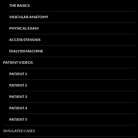
THE BASICS
VASCULAR ANATOMY
PHYSICAL EXAM
ACCESS STENOSIS
DIALYSIS MACHINE
PATIENT VIDEOS
PATIENT 1
PATIENT 2
PATIENT 3
PATIENT 4
PATIENT 5
SIMULATED CASES