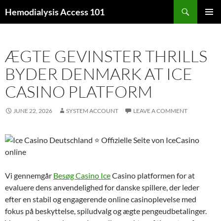
Skip
Search
Hemodialysis Access 101
to
PRIMAR
content
MENU
ÆGTE GEVINSTER THRILLS
BYDER DENMARK AT ICE
CASINO PLATFORM
JUNE 22, 2026
SYSTEM ACCOUNT
LEAVE A COMMENT
Vi gennemgår
Besøg Casino Ice
Casino platformen for at
evaluere dens anvendelighed for danske spillere, der leder
efter en stabil og engagerende online casinoplevelse med
fokus på beskyttelse, spiludvalg og ægte pengeudbetalinger.