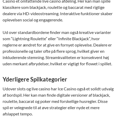
Casino et omfattende live casino afdeling. Her kan man spille
klassikere som blackjack, roulette og baccarat med rigtige
dealere via HD-videostreaming. Interaktive funktioner skaber
oplevelsen social og engagerende.
Ud over standardbordene finder man også kreative varianter
som “Lightning Roulette” eller “Infinite Blackjack”, hvor
reglerne er ændret for at give en fornyet oplevelse. Dealere er
professionelle og taler ofte på flere sprog, hvilket giver en
inkluderende stemning. Streamkvaliteten er konsekvent høj
uden merkant afbrydelser, hvilket er vigtigt for flowet i spillet.
Yderligere Spilkategorier
Udover slots og live casino har Ice Casino også et solidt udvalg
af bordspil. Her kan man finde digitale versioner af blackjack,
roulette, baccarat og poker med forskellige husregler. Disse
spil er velegnede til at øve strategier eller nyde et mere
afslappet tempo.