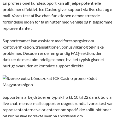
En professionel kundesupport kan afhjælpe potentielle
problemer effektivt. Ice Casino giver support via live chat og e-
mail. Vores test af live chat-funktionen demonstrerede
forbindelse inden for få minutter med venlige og hjælpsomme
repræsentanter.
Supportteamet kan assistere med forespørgsler om
kontoverifikation, transaktioner, bonusvilkår og tekniske
problemer. Desuden er der en grundig FAQ-sektion, der
dækker de mest almindelige emner, hvilket typisk giver et
hurtigt svar uden at kontakte support direkte.
Supportens arbejdstider er typisk fra kl. 10 til 22 dansk tid via
live chat, mens e-mail support er døgnet rundt. I vores test var
repræsentanterne velorienteret om specifikke spilfunktioner
og kunne give korrekte svar på spørgsmål om