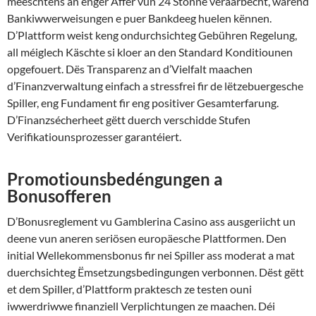
meeschtens an enger Affer vun 24 Stonne veraarbecht, wärend
Bankiwwerweisungen e puer Bankdeeg huelen kënnen.
D’Plattform weist keng ondurchsichteg Gebühren Regelung,
all méiglech Käschte si kloer an den Standard Konditiounen
opgefouert. Dës Transparenz an d’Vielfalt maachen
d’Finanzverwaltung einfach a stressfrei fir de lëtzebuergesche
Spiller, eng Fundament fir eng positiver Gesamterfarung.
D’Finanzsécherheet gëtt duerch verschidde Stufen
Verifikatiounsprozesser garantéiert.
Promotiounsbedéngungen a
Bonusofferen
D’Bonusreglement vu Gamblerina Casino ass ausgeriicht un
deene vun aneren seriösen europäesche Plattformen. Den
initial Wellekommensbonus fir nei Spiller ass moderat a mat
duerchsichteg Ëmsetzungsbedingungen verbonnen. Dëst gëtt
et dem Spiller, d’Plattform praktesch ze testen ouni
iwwerdriwwe finanziell Verplichtungen ze maachen. Déi