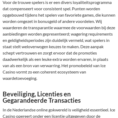
Voor de trouwe spelers is er een divers loyaliteitsprogramma
dat compenseert voor consistent spel. Punten worden
opgebouwd tijdens het spelen van favoriete games, die kunnen
worden omgezet in bonusgeld of andere voordelen. Wij
waarderen de transparantie waarmee de voorwaarden bij deze
aanbiedingen worden gepresenteerd; wagering requirements
en geldigheidsperiodes zijn duidelijk vermeld, wat spelers in
staat stelt weloverwogen keuzes te maken. Deze aanpak
schept vertrouwen en zorgt ervoor dat de promoties
daadwerkelijk als een leuke extra worden ervaren, in plaats
van als een bron van verwarring. Het promobeleid van Ice
Casino vormt zo een coherent ecosysteem van
waardetoevoeging.
Beveiliging, Licenties en
Gegarandeerde Transacties
In de Nederlandse online gokwereld is veiligheid essentieel. Ice
Casino opereert onder een licentie uitgegeven door de