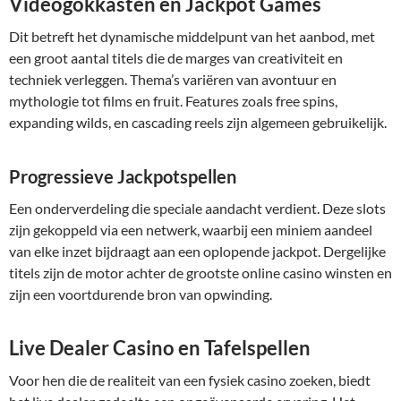
Videogokkasten en Jackpot Games
Dit betreft het dynamische middelpunt van het aanbod, met
een groot aantal titels die de marges van creativiteit en
techniek verleggen. Thema’s variëren van avontuur en
mythologie tot films en fruit. Features zoals free spins,
expanding wilds, en cascading reels zijn algemeen gebruikelijk.
Progressieve Jackpotspellen
Een onderverdeling die speciale aandacht verdient. Deze slots
zijn gekoppeld via een netwerk, waarbij een miniem aandeel
van elke inzet bijdraagt aan een oplopende jackpot. Dergelijke
titels zijn de motor achter de grootste online casino winsten en
zijn een voortdurende bron van opwinding.
Live Dealer Casino en Tafelspellen
Voor hen die de realiteit van een fysiek casino zoeken, biedt