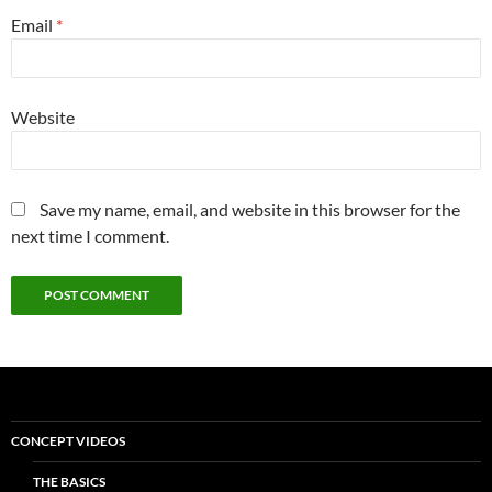
Email
*
Website
Save my name, email, and website in this browser for the
next time I comment.
CONCEPT VIDEOS
THE BASICS