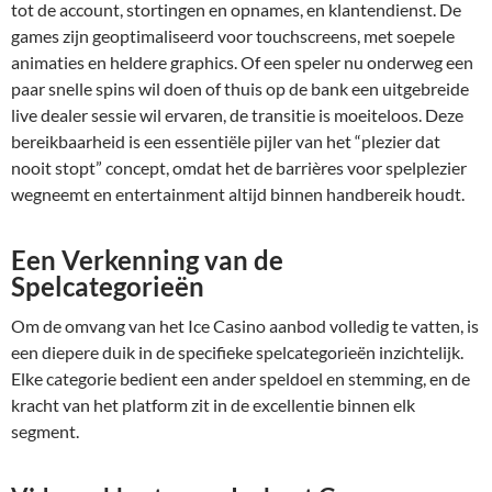
tot de account, stortingen en opnames, en klantendienst. De
games zijn geoptimaliseerd voor touchscreens, met soepele
animaties en heldere graphics. Of een speler nu onderweg een
paar snelle spins wil doen of thuis op de bank een uitgebreide
live dealer sessie wil ervaren, de transitie is moeiteloos. Deze
bereikbaarheid is een essentiële pijler van het “plezier dat
nooit stopt” concept, omdat het de barrières voor spelplezier
wegneemt en entertainment altijd binnen handbereik houdt.
Een Verkenning van de
Spelcategorieën
Om de omvang van het Ice Casino aanbod volledig te vatten, is
een diepere duik in de specifieke spelcategorieën inzichtelijk.
Elke categorie bedient een ander speldoel en stemming, en de
kracht van het platform zit in de excellentie binnen elk
segment.