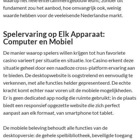
waarop het hele entertainmentgebouw leunt; zonder dit
fundament zou het aanbod, hoe omvangrijk ook, weinig
waarde hebben voor de veeleisende Nederlandse markt.
Spelervaring op Elk Apparaat:
Computer en Mobiel
De manier waarop spelers willen krijgen tot hun favoriete
casino varieert per situatie en situatie. Ice Casino erkent deze
situatie geheel door een naadloze cross-platform ervaring aan
te bieden. De desktopwebsite is oogstrelend en eenvoudig te
verkennen, met alle functies helder gepresenteerd. De echte
kracht komt echter naar voren uit de mobiele mogelijkheden.
Er is geen dedicated app nodig die ruimte gebruikt; in de plaats
biedt een responsief opgezette website die zich perfect
aanpast aan elk formaat, van smartphone tot tablet.
De mobiele beleving behoudt alle functies van de
desktopversie: de gehele spelbibliotheek, beveiligde toegang