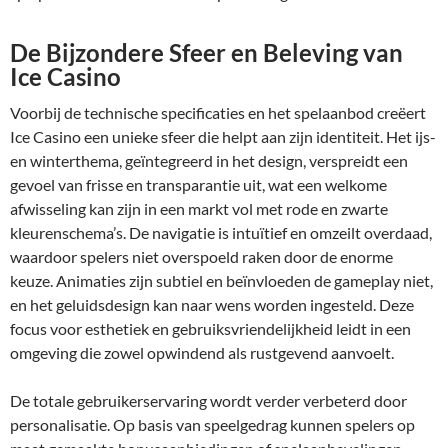
De Bijzondere Sfeer en Beleving van
Ice Casino
Voorbij de technische specificaties en het spelaanbod creëert
Ice Casino een unieke sfeer die helpt aan zijn identiteit. Het ijs-
en winterthema, geïntegreerd in het design, verspreidt een
gevoel van frisse en transparantie uit, wat een welkome
afwisseling kan zijn in een markt vol met rode en zwarte
kleurenschema’s. De navigatie is intuïtief en omzeilt overdaad,
waardoor spelers niet overspoeld raken door de enorme
keuze. Animaties zijn subtiel en beïnvloeden de gameplay niet,
en het geluidsdesign kan naar wens worden ingesteld. Deze
focus voor esthetiek en gebruiksvriendelijkheid leidt in een
omgeving die zowel opwindend als rustgevend aanvoelt.
De totale gebruikerservaring wordt verder verbeterd door
personalisatie. Op basis van speelgedrag kunnen spelers op