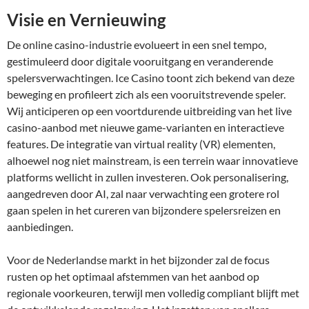
Visie en Vernieuwing
De online casino-industrie evolueert in een snel tempo,
gestimuleerd door digitale vooruitgang en veranderende
spelersverwachtingen. Ice Casino toont zich bekend van deze
beweging en profileert zich als een vooruitstrevende speler.
Wij anticiperen op een voortdurende uitbreiding van het live
casino-aanbod met nieuwe game-varianten en interactieve
features. De integratie van virtual reality (VR) elementen,
alhoewel nog niet mainstream, is een terrein waar innovatieve
platforms wellicht in zullen investeren. Ook personalisering,
aangedreven door AI, zal naar verwachting een grotere rol
gaan spelen in het cureren van bijzondere spelersreizen en
aanbiedingen.
Voor de Nederlandse markt in het bijzonder zal de focus
rusten op het optimaal afstemmen van het aanbod op
regionale voorkeuren, terwijl men volledig compliant blijft met