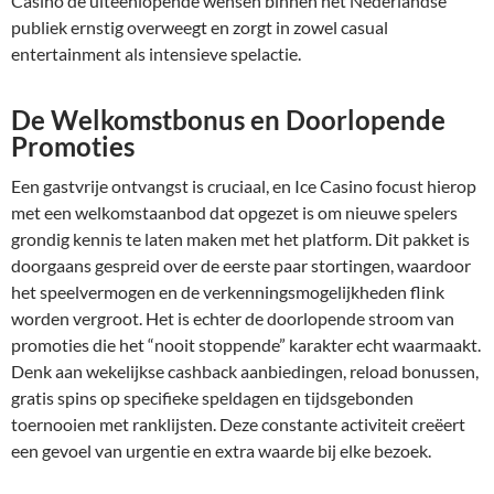
Casino de uiteenlopende wensen binnen het Nederlandse
publiek ernstig overweegt en zorgt in zowel casual
entertainment als intensieve spelactie.
De Welkomstbonus en Doorlopende
Promoties
Een gastvrije ontvangst is cruciaal, en Ice Casino focust hierop
met een welkomstaanbod dat opgezet is om nieuwe spelers
grondig kennis te laten maken met het platform. Dit pakket is
doorgaans gespreid over de eerste paar stortingen, waardoor
het speelvermogen en de verkenningsmogelijkheden flink
worden vergroot. Het is echter de doorlopende stroom van
promoties die het “nooit stoppende” karakter echt waarmaakt.
Denk aan wekelijkse cashback aanbiedingen, reload bonussen,
gratis spins op specifieke speldagen en tijdsgebonden
toernooien met ranklijsten. Deze constante activiteit creëert
een gevoel van urgentie en extra waarde bij elke bezoek.