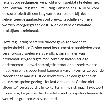
regels voor reclame, en verplicht is om speldata te delen met
het Centraal Register Uitsluiting Kansspelen (CRUKS). Voor
de speler biedt dit een laag van zekerheid die bij niet-
gelicentieerde aanbieders ontbreekt: geschillen kunnen
worden voorgelegd aan de KSA, en de kans op malafide
praktijken is minimaal.
Deze regulering heeft ook directe gevolgen voor het
spelersbeleid. Ice Casino moet instrumenten aanbieden voor
verantwoord spelen en is verplicht om signalen van
problematisch gedrag te monitoren en hierop actie te
ondernemen. Hoewel sommige internationale spelers deze
maatregelen als beperkend kunnen ervaren, vormen ze voor de
Nederlandse markt juist de hoeksteen van een gezonde en
duurzame spelomgeving. Het laat zien dat Ice Casino niet
alleen geïnteresseerd is in korte-termijn winst, maar investeert
in een langdurige en ethische relatie met zijn spelers binnen de
wettelijke grenzen van Nederland.