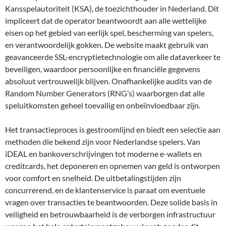
Kansspelautoriteit (KSA), de toezichthouder in Nederland. Dit
impliceert dat de operator beantwoordt aan alle wettelijke
eisen op het gebied van eerlijk spel, bescherming van spelers,
en verantwoordelijk gokken. De website maakt gebruik van
geavanceerde SSL-encryptietechnologie om alle dataverkeer te
beveiligen, waardoor persoonlijke en financiële gegevens
absoluut vertrouwelijk blijven. Onafhankelijke audits van de
Random Number Generators (RNG’s) waarborgen dat alle
speluitkomsten geheel toevallig en onbeïnvloedbaar zijn.
Het transactieproces is gestroomlijnd en biedt een selectie aan
methoden die bekend zijn voor Nederlandse spelers. Van
iDEAL en bankoverschrijvingen tot moderne e-wallets en
creditcards, het deponeren en opnemen van geld is ontworpen
voor comfort en snelheid. De uitbetalingstijden zijn
concurrerend, en de klantenservice is paraat om eventuele
vragen over transacties te beantwoorden. Deze solide basis in
veiligheid en betrouwbaarheid is de verborgen infrastructuur