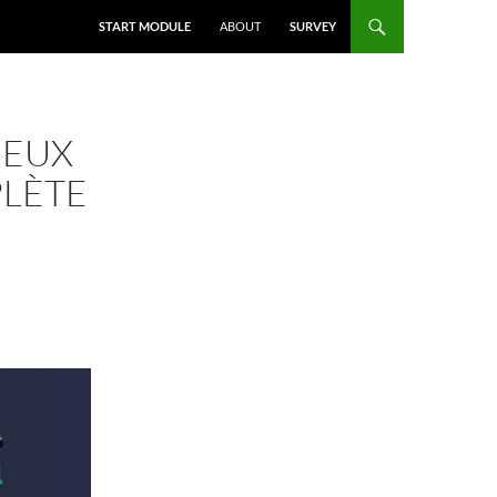
START MODULE
ABOUT
SURVEY
JEUX
PLÈTE