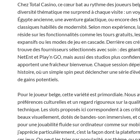
Chez Total Casino, ce cœur bat au rythme des joueurs belg
diversité thématique me surprend à chaque visite : un vo
Égypte ancienne, une aventure galactique, ou encore des f
classiques habillés de modernité. Selon mon expérience, l
réside sur les fonctionnalités comme les tours gratuits, l
expansifs ou les modes de jeu en cascade. Derrière ces cré
trouve des fournisseurs sélectionnés avec soin : des géa
NetEnt et Play’n GO, mais aussi des studios plus confident
apportent une fraîcheur bienvenue. Chaque session dépe
histoire, où un simple spin peut déclencher une série d’é
de gains potentiels.
Pour le joueur belge, cette variété est primordiale. Nous 
préférences culturelles et un regard rigoureux sur la quali
technique. Les slots proposés ici correspondent à ces critèr
beaux visuellement, dotés de bandes-son immersives, et 
pour une jouabilité fluide sur ordinateur comme sur mobi
j’apprécie particulièrement, c’est la façon dont la platefo
ces jeux. On peut les trier par popularité, par thème, ou p