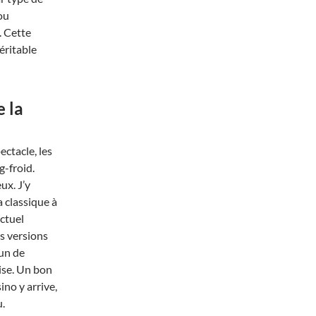
ou
. Cette
éritable
e la
ectacle, les
g-froid.
ux. J’y
a classique à
ectuel
es versions
un de
ise. Un bon
ino y arrive,
u.