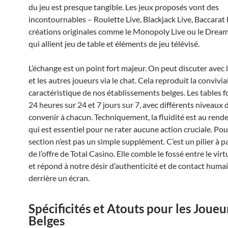
du jeu est presque tangible. Les jeux proposés vont des
incontournables – Roulette Live, Blackjack Live, Baccarat 
créations originales comme le Monopoly Live ou le Dream
qui allient jeu de table et éléments de jeu télévisé.
L’échange est un point fort majeur. On peut discuter avec 
et les autres joueurs via le chat. Cela reproduit la convivial
caractéristique de nos établissements belges. Les tables 
24 heures sur 24 et 7 jours sur 7, avec différents niveaux
convenir à chacun. Techniquement, la fluidité est au rend
qui est essentiel pour ne rater aucune action cruciale. Pou
section n’est pas un simple supplément. C’est un pilier à p
de l’offre de Total Casino. Elle comble le fossé entre le virtu
et répond à notre désir d’authenticité et de contact hum
derrière un écran.
Spécificités et Atouts pour les Joueu
Belges