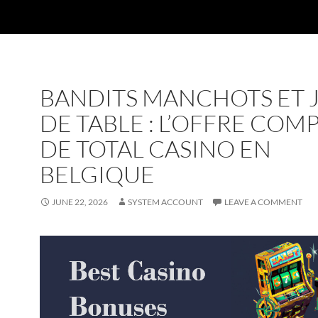
BANDITS MANCHOTS ET 
DE TABLE : L’OFFRE COM
DE TOTAL CASINO EN
BELGIQUE
JUNE 22, 2026
SYSTEM ACCOUNT
LEAVE A COMMENT