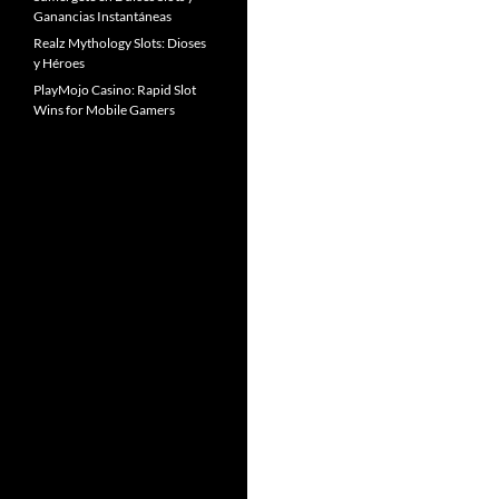
Ganancias Instantáneas
Realz Mythology Slots: Dioses
y Héroes
PlayMojo Casino: Rapid Slot
Wins for Mobile Gamers