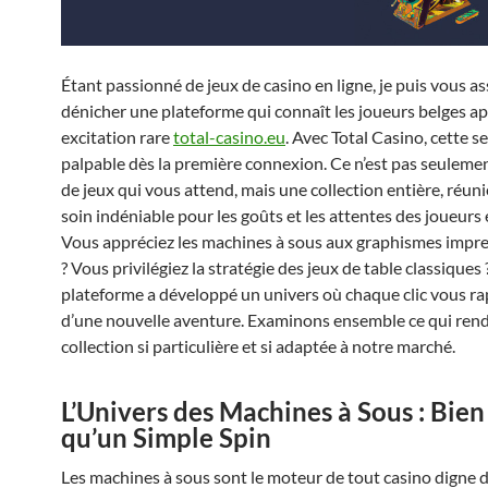
Étant passionné de jeux de casino en ligne, je puis vous a
dénicher une plateforme qui connaît les joueurs belges a
excitation rare
total-casino.eu
. Avec Total Casino, cette s
palpable dès la première connexion. Ce n’est pas seulemen
de jeux qui vous attend, mais une collection entière, réun
soin indéniable pour les goûts et les attentes des joueurs
Vous appréciez les machines à sous aux graphismes impr
? Vous privilégiez la stratégie des jeux de table classiques
plateforme a développé un univers où chaque clic vous r
d’une nouvelle aventure. Examinons ensemble ce qui rend
collection si particulière et si adaptée à notre marché.
L’Univers des Machines à Sous : Bien
qu’un Simple Spin
Les machines à sous sont le moteur de tout casino digne 