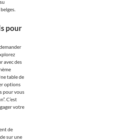
 su
 belges.
ls pour
e demander
xplorez
r avec des
 thème
Une table de
er options
us pour vous
”. C’est
ngager votre
ent de
ide sur une