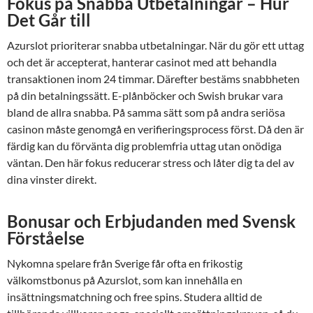
Fokus på Snabba Utbetalningar – Hur
Det Går till
Azurslot prioriterar snabba utbetalningar. När du gör ett uttag
och det är accepterat, hanterar casinot med att behandla
transaktionen inom 24 timmar. Därefter bestäms snabbheten
på din betalningssätt. E-plånböcker och Swish brukar vara
bland de allra snabba. På samma sätt som på andra seriösa
casinon måste genomgå en verifieringsprocess först. Då den är
färdig kan du förvänta dig problemfria uttag utan onödiga
väntan. Den här fokus reducerar stress och låter dig ta del av
dina vinster direkt.
Bonusar och Erbjudanden med Svensk
Förståelse
Nykomna spelare från Sverige får ofta en frikostig
välkomstbonus på Azurslot, som kan innehålla en
insättningsmatchning och free spins. Studera alltid de