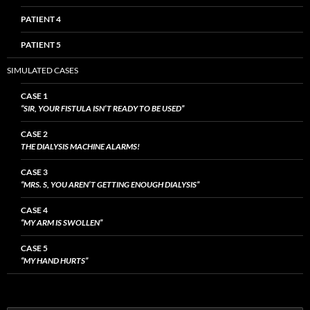
PATIENT 4
PATIENT 5
SIMULATED CASES
CASE 1
“SIR, YOUR FISTULA ISN’T READY TO BE USED”
CASE 2
THE DIALYSIS MACHINE ALARMS!
CASE 3
“MRS. S, YOU AREN’T GETTING ENOUGH DIALYSIS”
CASE 4
“MY ARM IS SWOLLEN”
CASE 5
“MY HAND HURTS”