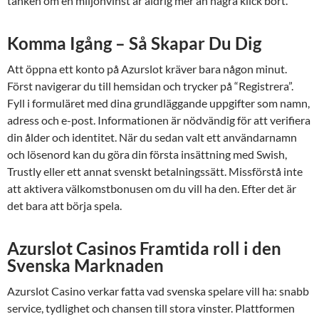
tanken om en miljonvinst är aldrig mer än några klick bort.
Komma Igång – Så Skapar Du Dig
Att öppna ett konto på Azurslot kräver bara någon minut.
Först navigerar du till hemsidan och trycker på “Registrera”.
Fyll i formuläret med dina grundläggande uppgifter som namn,
adress och e-post. Informationen är nödvändig för att verifiera
din ålder och identitet. När du sedan valt ett användarnamn
och lösenord kan du göra din första insättning med Swish,
Trustly eller ett annat svenskt betalningssätt. Missförstå inte
att aktivera välkomstbonusen om du vill ha den. Efter det är
det bara att börja spela.
Azurslot Casinos Framtida roll i den
Svenska Marknaden
Azurslot Casino verkar fatta vad svenska spelare vill ha: snabb
service, tydlighet och chansen till stora vinster. Plattformen