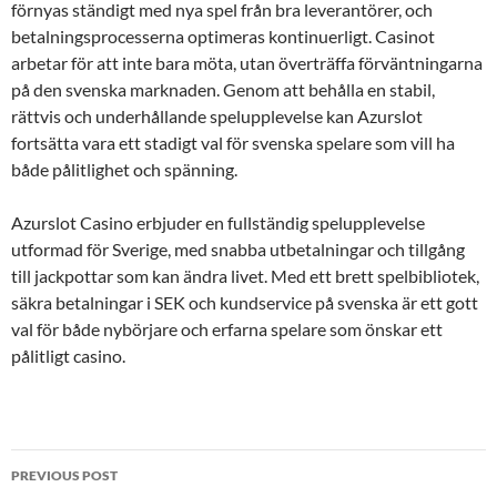
förnyas ständigt med nya spel från bra leverantörer, och
betalningsprocesserna optimeras kontinuerligt. Casinot
arbetar för att inte bara möta, utan överträffa förväntningarna
på den svenska marknaden. Genom att behålla en stabil,
rättvis och underhållande spelupplevelse kan Azurslot
fortsätta vara ett stadigt val för svenska spelare som vill ha
både pålitlighet och spänning.
Azurslot Casino erbjuder en fullständig spelupplevelse
utformad för Sverige, med snabba utbetalningar och tillgång
till jackpottar som kan ändra livet. Med ett brett spelbibliotek,
säkra betalningar i SEK och kundservice på svenska är ett gott
val för både nybörjare och erfarna spelare som önskar ett
pålitligt casino.
Post
PREVIOUS POST