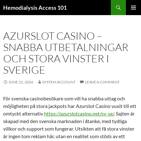
Skip
Search
Hemodialysis Access 101
to
PRIMAR
content
MENU
AZURSLOT CASINO –
SNABBA UTBETALNINGAR
OCH STORA VINSTER I
SVERIGE
JUNE 22, 2026
SYSTEM ACCOUNT
LEAVE A COMMENT
För svenska casinobesökare som vill ha snabba uttag och
möjligheten på stora jackpots har Azurslot Casino vuxit till ett
omtyckt alternativ
https://azurslotcasino.net/sv-se/
. Sajten är
skapad med den svenska marknaden i åtanke, med tydliga
villkor och support som fungerar. Utsikten att få stora vinster
är ingen tom reklam här, utan en realitet som stöds av ett