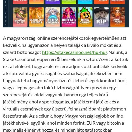
A magyarországi online szerencsejátékosok egyértelműen azt
kedvelik, ha ugyanazon a helyen találják a kiváló mókát és a
szilárd biztonságot
https://stakecasinoo.net/hu-hu/
. Nálunk, a
Stake Casinónál, éppen erről beszélünk a sztori. Azért alkottuk
ezt a felületet, hogy azok részére adjunk otthont, akik kedvelik
a kriptovaluta gyorsaságát és szabadságát, de eközben nem
hagynak fel a hagyományos fizetési lehetőségek komfortjáról,
vagy a legmagasabb fokú biztonságról. Nem pusztán egy
szerencsejáték-oldal vagyunk, hanem egy teljes körű
játékélmény, ahol a sportfogadás, a játéktermi játékok és a
virtuális események egy újszerű, felhasználóbarát platformon
összefutnak. Az a célunk, hogy Magyarország legjobb online
játékhelyévé legyünk, ahol minden forint, EUR vagy bitcoin a
maximális élményt hozza, és minden látogatásotokban