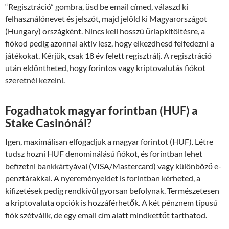
“Regisztráció” gombra, üsd be email címed, válaszd ki
felhasználónevet és jelszót, majd jelöld ki Magyarországot
(Hungary) országként. Nincs kell hosszú űrlapkitöltésre, a
fiókod pedig azonnal aktív lesz, hogy elkezdhesd felfedezni a
játékokat. Kérjük, csak 18 év felett regisztrálj. A regisztráció
után eldöntheted, hogy forintos vagy kriptovalutás fiókot
szeretnél kezelni.
Fogadhatok magyar forintban (HUF) a
Stake Casinónál?
Igen, maximálisan elfogadjuk a magyar forintot (HUF). Létre
tudsz hozni HUF denominálású fiókot, és forintban lehet
befizetni bankkártyával (VISA/Mastercard) vagy különböző e-
penztárakkal. A nyereményeidet is forintban kérheted, a
kifizetések pedig rendkívül gyorsan befolynak. Természetesen
a kriptovaluta opciók is hozzáférhetők. A két pénznem típusú
fiók szétválik, de egy email cím alatt mindkettőt tarthatod.