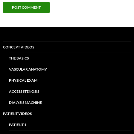
CONCEPT VIDEOS
THE BASICS
VASCULAR ANATOMY
PHYSICAL EXAM
ACCESS STENOSIS
DIALYSIS MACHINE
PATIENT VIDEOS
PATIENT 1