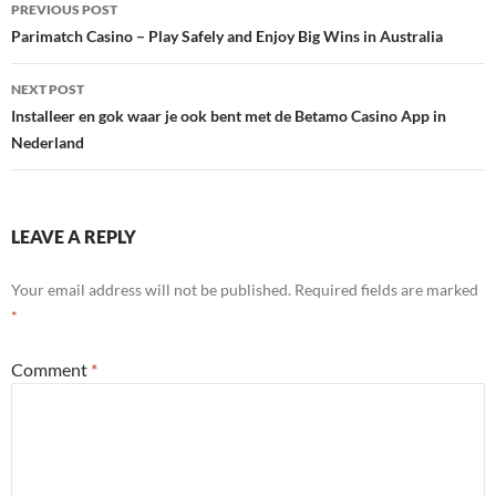
Post
PREVIOUS POST
navigation
Parimatch Casino – Play Safely and Enjoy Big Wins in Australia
NEXT POST
Installeer en gok waar je ook bent met de Betamo Casino App in
Nederland
LEAVE A REPLY
Your email address will not be published.
Required fields are marked
*
Comment
*