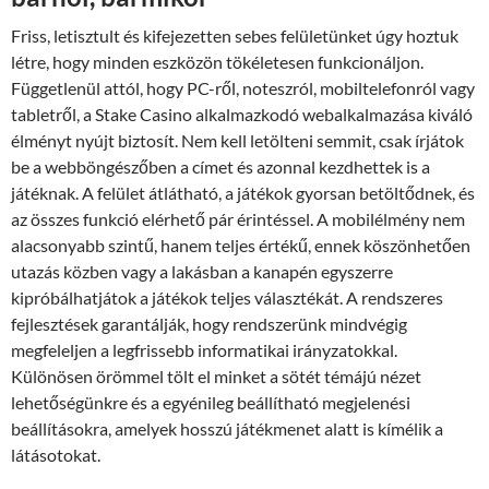
Friss, letisztult és kifejezetten sebes felületünket úgy hoztuk
létre, hogy minden eszközön tökéletesen funkcionáljon.
Függetlenül attól, hogy PC-ről, noteszról, mobiltelefonról vagy
tabletről, a Stake Casino alkalmazkodó webalkalmazása kiváló
élményt nyújt biztosít. Nem kell letölteni semmit, csak írjátok
be a webböngészőben a címet és azonnal kezdhettek is a
játéknak. A felület átlátható, a játékok gyorsan betöltődnek, és
az összes funkció elérhető pár érintéssel. A mobilélmény nem
alacsonyabb szintű, hanem teljes értékű, ennek köszönhetően
utazás közben vagy a lakásban a kanapén egyszerre
kipróbálhatjátok a játékok teljes választékát. A rendszeres
fejlesztések garantálják, hogy rendszerünk mindvégig
megfeleljen a legfrissebb informatikai irányzatokkal.
Különösen örömmel tölt el minket a sötét témájú nézet
lehetőségünkre és a egyénileg beállítható megjelenési
beállításokra, amelyek hosszú játékmenet alatt is kímélik a
látásotokat.