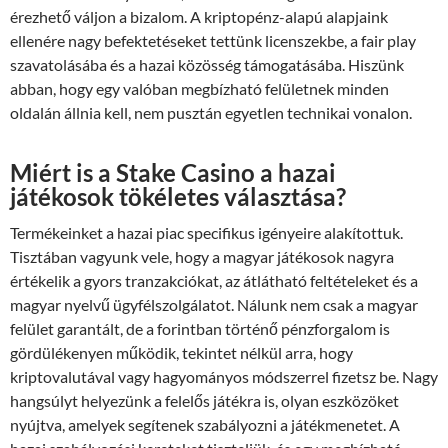
érezhető váljon a bizalom. A kriptopénz-alapú alapjaink
ellenére nagy befektetéseket tettünk licenszekbe, a fair play
szavatolásába és a hazai közösség támogatásába. Hiszünk
abban, hogy egy valóban megbízható felületnek minden
oldalán állnia kell, nem pusztán egyetlen technikai vonalon.
Miért is a Stake Casino a hazai
játékosok tökéletes választása?
Termékeinket a hazai piac specifikus igényeire alakítottuk.
Tisztában vagyunk vele, hogy a magyar játékosok nagyra
értékelik a gyors tranzakciókat, az átlátható feltételeket és a
magyar nyelvű ügyfélszolgálatot. Nálunk nem csak a magyar
felület garantált, de a forintban történő pénzforgalom is
gördülékenyen működik, tekintet nélkül arra, hogy
kriptovalutával vagy hagyományos módszerrel fizetsz be. Nagy
hangsúlyt helyezünk a felelős játékra is, olyan eszközöket
nyújtva, amelyek segítenek szabályozni a játékmenetet. A