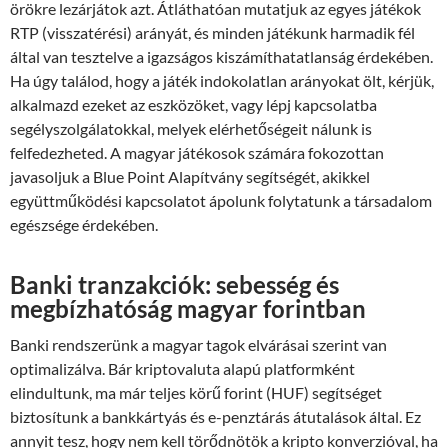
örökre lezárjátok azt. Átláthatóan mutatjuk az egyes játékok
RTP (visszatérési) arányát, és minden játékunk harmadik fél
által van tesztelve a igazságos kiszámíthatatlanság érdekében.
Ha úgy találod, hogy a játék indokolatlan arányokat ölt, kérjük,
alkalmazd ezeket az eszközöket, vagy lépj kapcsolatba
segélyszolgálatokkal, melyek elérhetőségeit nálunk is
felfedezheted. A magyar játékosok számára fokozottan
javasoljuk a Blue Point Alapítvány segítségét, akikkel
együttműködési kapcsolatot ápolunk folytatunk a társadalom
egészsége érdekében.
Banki tranzakciók: sebesség és
megbízhatóság magyar forintban
Banki rendszerünk a magyar tagok elvárásai szerint van
optimalizálva. Bár kriptovaluta alapú platformként
elindultunk, ma már teljes körű forint (HUF) segítséget
biztosítunk a bankkártyás és e-penztárás átutalások által. Ez
annyit tesz, hogy nem kell törődnötök a kripto konverzióval, ha