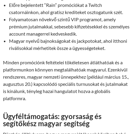
Előre bejelentett “Rain” promóciókat a Twitch
csatornáinkon, ahol gratisz krediteket osztogatunk szét.
Folyamatosan növekvő szintű VIP programot, amely
prémium jutalmakkal, sebesebb kifizetésekkel és személyes
account managerrel kedveskedik.
Magyar nyelvű bajnokságokat és jackpotokat, ahol itthoni
riválisokkal mérhetitek össze a ügyességeteket.
Minden promóciónk feltételei tökéletesen átláthatóak és a
platformunkon könnyen megtalálhatóak magyarul. Ezenkívül
rendszeres, magyar nemzeti ünnepekhez (például március 15.,
augusztus 20.) kapcsolódó speciális turnusokat és jutalmakat
is kínálunk, tényleg hazai hangulatot hozva a globális
platformra.
Ügyféltámogatás: gyorsaság és
segítőkész magyar segítség