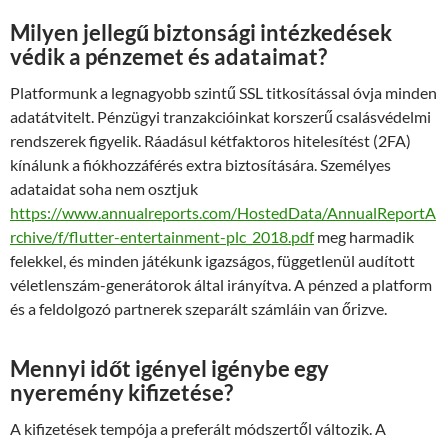
Milyen jellegű biztonsági intézkedések
védik a pénzemet és adataimat?
Platformunk a legnagyobb szintű SSL titkosítással óvja minden
adatátvitelt. Pénzügyi tranzakcióinkat korszerű csalásvédelmi
rendszerek figyelik. Ráadásul kétfaktoros hitelesítést (2FA)
kínálunk a fiókhozzáférés extra biztosítására. Személyes
adataidat soha nem osztjuk
https://www.annualreports.com/HostedData/AnnualReportA
rchive/f/flutter-entertainment-plc_2018.pdf
meg harmadik
felekkel, és minden játékunk igazságos, függetlenül audított
véletlenszám-generátorok által irányítva. A pénzed a platform
és a feldolgozó partnerek szeparált számláin van őrizve.
Mennyi időt igényel igénybe egy
nyeremény kifizetése?
A kifizetések tempója a preferált módszertől változik. A