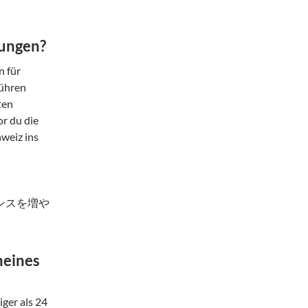
lungen?
n für
bühren
ten
or du die
weiz ins
meines
iger als 24