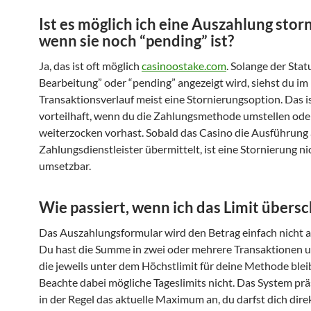
Ist es möglich ich eine Auszahlung stor
wenn sie noch “pending” ist?
Ja, das ist oft möglich
casinoostake.com
. Solange der Stat
Bearbeitung” oder “pending” angezeigt wird, siehst du im
Transaktionsverlauf meist eine Stornierungsoption. Das i
vorteilhaft, wenn du die Zahlungsmethode umstellen ode
weiterzocken vorhast. Sobald das Casino die Ausführung
Zahlungsdienstleister übermittelt, ist eine Stornierung n
umsetzbar.
Wie passiert, wenn ich das Limit übersc
Das Auszahlungsformular wird den Betrag einfach nicht
Du hast die Summe in zwei oder mehrere Transaktionen un
die jeweils unter dem Höchstlimit für deine Methode blei
Beachte dabei mögliche Tageslimits nicht. Das System präs
in der Regel das aktuelle Maximum an, du darfst dich dire