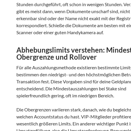
Stunden durchgeführt, oft schon in wenigen Stunden. Ve
gibt es meist dann, wenn Dokumente unscharf sind, nicht 
erkennbar sind oder der Name nicht exakt mit der Regist
korrespondiert. Schieße die Dokumente am besten mit e
Scanner oder einer guten Handykamera auf.
Abhebungslimits verstehen: Mindest
Obergrenze und Rollover
Für alle Auszahlungsmethode existieren bestimmte Limits
bestimmen den niedrigst- und den höchstmöglichen Betr
Transaktion fest. Diese Vorgaben sind für deine Geldpla
entscheidend. Die Mindestauszahlungen bei Stake sind
spielerfreundlich gering, oft im niedrigen Bereich.
Die Obergrenzen variieren stark, danach, wie du begleich
welchen Accountstatus du hast. VIP-Mitglieder profitier
wesentlich größeren Limits. Ein anderer wichtiger Punkt i
Umsatzerfüllung, also die Umsatzanforderung. Bonusgel