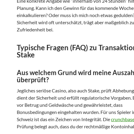
Eine konkrete Angabe wie “innerhalb von 24 Stunden” hilf
Planung. Kann ich den Gewinn für das kommende Woch
einkalkulieren? Oder muss ich mich noch etwas gedulden
Sicherheit wird oft unterschätzt, trägt aber maßgeblich z
Zufriedenheit bei.
Typische Fragen (FAQ) zu Transaktio
Stake
Aus welchem Grund wird meine Ausza
überprüft?
Jegliches seriöse Casino, also auch Stake, prüft Abhebun
dient der Sicherheit und erfüllt regulatorische Vorgaben. 
vor Betrug und Geldwäsche und gewährleistet, dass
Bonusbedingungen eingehalten wurden. Für uns Spieler i
Schweiz ist das ein Zeichen von Integrität. Die
crunchbas
Prüfung belegt auch, dass du der rechtmäßige Kontoinhab