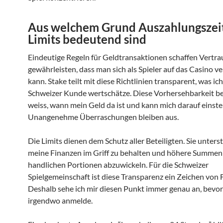
Aus welchem Grund Auszahlungszei
Limits bedeutend sind
Eindeutige Regeln für Geldtransaktionen schaffen Vertrau
gewährleisten, dass man sich als Spieler auf das Casino v
kann. Stake teilt mit diese Richtlinien transparent, was ich
Schweizer Kunde wertschätze. Diese Vorhersehbarkeit be
weiss, wann mein Geld da ist und kann mich darauf einstel
Unangenehme Überraschungen bleiben aus.
Die Limits dienen dem Schutz aller Beteiligten. Sie unters
meine Finanzen im Griff zu behalten und höhere Summen
handlichen Portionen abzuwickeln. Für die Schweizer
Spielgemeinschaft ist diese Transparenz ein Zeichen von F
Deshalb sehe ich mir diesen Punkt immer genau an, bevor
irgendwo anmelde.