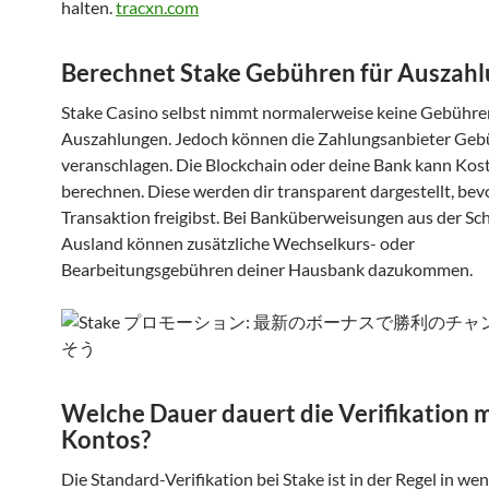
halten.
tracxn.com
Berechnet Stake Gebühren für Auszah
Stake Casino selbst nimmt normalerweise keine Gebühre
Auszahlungen. Jedoch können die Zahlungsanbieter Ge
veranschlagen. Die Blockchain oder deine Bank kann Kos
berechnen. Diese werden dir transparent dargestellt, bev
Transaktion freigibst. Bei Banküberweisungen aus der Sch
Ausland können zusätzliche Wechselkurs- oder
Bearbeitungsgebühren deiner Hausbank dazukommen.
Welche Dauer dauert die Verifikation 
Kontos?
Die Standard-Verifikation bei Stake ist in der Regel in wen