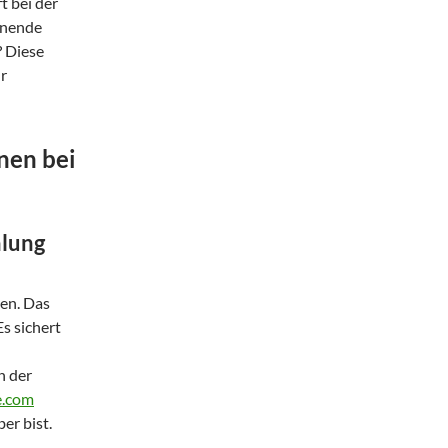
t bei der
enende
? Diese
ur
nen bei
hlung
gen. Das
Es sichert
n der
e.com
er bist.