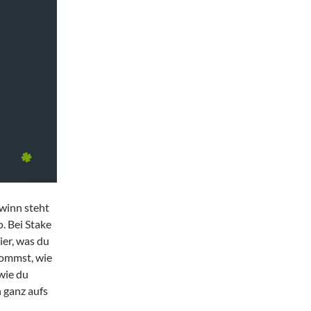
ewinn steht
o. Bei Stake
ier, was du
ommst, wie
wie du
h ganz aufs