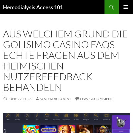
Skip
Search
Hemodialysis Access 101
to
PRIMAR
content
MENU
AUS WELCHEM GRUND DIE
GOLISIMO CASINO FAQS
ECHTE FRAGEN AUS DEM
HEIMISCHEN
NUTZERFEEDBACK
BEHANDELN
JUNE 22, 2026
SYSTEM ACCOUNT
LEAVE A COMMENT