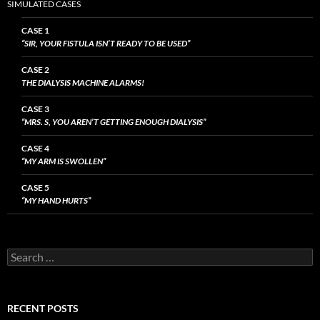
SIMULATED CASES
CASE 1
“SIR, YOUR FISTULA ISN’T READY TO BE USED”
CASE 2
THE DIALYSIS MACHINE ALARMS!
CASE 3
“MRS. S, YOU AREN’T GETTING ENOUGH DIALYSIS”
CASE 4
“MY ARM IS SWOLLEN”
CASE 5
“MY HAND HURTS”
Search
for:
RECENT POSTS