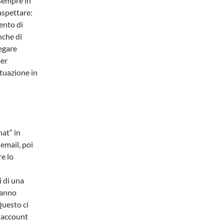
sempre in
aspettare:
ento di
nche di
egare
per
situazione in
hat” in
 email, poi
re lo
i di una
ranno
Questo ci
o account