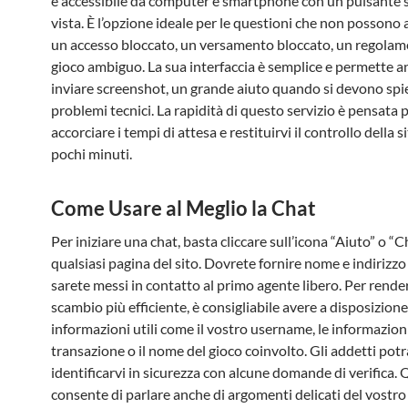
è accessibile da computer e smartphone con un pulsante 
vista. È l’opzione ideale per le questioni che non possono 
un accesso bloccato, un versamento bloccato, un regolam
gioco ambiguo. La sua interfaccia è semplice e permette a
inviare screenshot, un grande aiuto quando si devono spi
problemi tecnici. La rapidità di questo servizio è pensata 
accorciare i tempi di attesa e restituirvi il controllo della 
pochi minuti.
Come Usare al Meglio la Chat
Per iniziare una chat, basta cliccare sull’icona “Aiuto” o “C
qualsiasi pagina del sito. Dovrete fornire nome e indirizzo
sarete messi in contatto al primo agente libero. Per rende
scambio più efficiente, è consigliabile avere a disposizione
informazioni utili come il vostro username, le informazion
transazione o il nome del gioco coinvolto. Gli addetti pot
identificarvi in sicurezza con alcune domande di verifica. 
consente di parlare anche di argomenti delicati del vostr