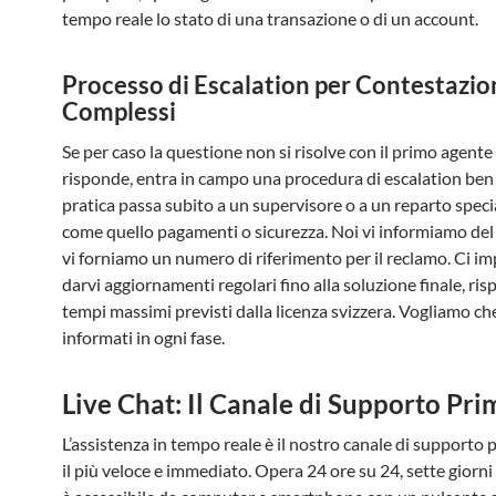
tempo reale lo stato di una transazione o di un account.
Processo di Escalation per Contestazio
Complessi
Se per caso la questione non si risolve con il primo agente 
risponde, entra in campo una procedura di escalation ben 
pratica passa subito a un supervisore o a un reparto speci
come quello pagamenti o sicurezza. Noi vi informiamo del
vi forniamo un numero di riferimento per il reclamo. Ci 
darvi aggiornamenti regolari fino alla soluzione finale, ris
tempi massimi previsti dalla licenza svizzera. Vogliamo ch
informati in ogni fase.
Live Chat: Il Canale di Supporto Pri
L’assistenza in tempo reale è il nostro canale di supporto p
il più veloce e immediato. Opera 24 ore su 24, sette giorni 