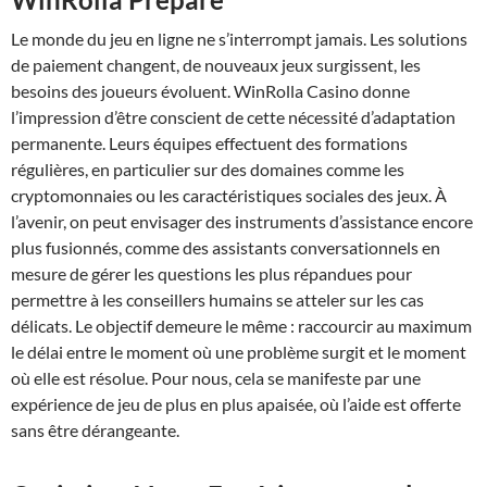
Le monde du jeu en ligne ne s’interrompt jamais. Les solutions
de paiement changent, de nouveaux jeux surgissent, les
besoins des joueurs évoluent. WinRolla Casino donne
l’impression d’être conscient de cette nécessité d’adaptation
permanente. Leurs équipes effectuent des formations
régulières, en particulier sur des domaines comme les
cryptomonnaies ou les caractéristiques sociales des jeux. À
l’avenir, on peut envisager des instruments d’assistance encore
plus fusionnés, comme des assistants conversationnels en
mesure de gérer les questions les plus répandues pour
permettre à les conseillers humains se atteler sur les cas
délicats. Le objectif demeure le même : raccourcir au maximum
le délai entre le moment où une problème surgit et le moment
où elle est résolue. Pour nous, cela se manifeste par une
expérience de jeu de plus en plus apaisée, où l’aide est offerte
sans être dérangeante.