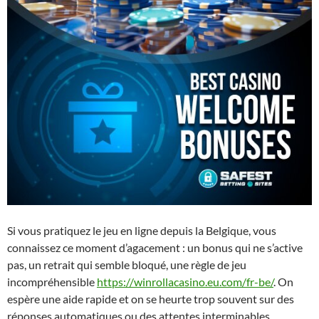
Si vous pratiquez le jeu en ligne depuis la Belgique, vous
connaissez ce moment d’agacement : un bonus qui ne s’active
pas, un retrait qui semble bloqué, une règle de jeu
incompréhensible
https://winrollacasino.eu.com/fr-be/
. On
espère une aide rapide et on se heurte trop souvent sur des
réponses automatiques ou des attentes interminables.