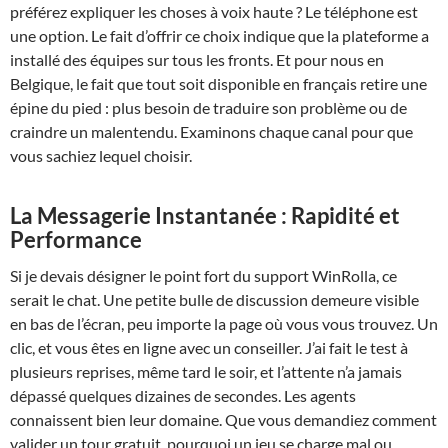
préférez expliquer les choses à voix haute ? Le téléphone est
une option. Le fait d’offrir ce choix indique que la plateforme a
installé des équipes sur tous les fronts. Et pour nous en
Belgique, le fait que tout soit disponible en français retire une
épine du pied : plus besoin de traduire son problème ou de
craindre un malentendu. Examinons chaque canal pour que
vous sachiez lequel choisir.
La Messagerie Instantanée : Rapidité et
Performance
Si je devais désigner le point fort du support WinRolla, ce
serait le chat. Une petite bulle de discussion demeure visible
en bas de l’écran, peu importe la page où vous vous trouvez. Un
clic, et vous êtes en ligne avec un conseiller. J’ai fait le test à
plusieurs reprises, même tard le soir, et l’attente n’a jamais
dépassé quelques dizaines de secondes. Les agents
connaissent bien leur domaine. Que vous demandiez comment
valider un tour gratuit, pourquoi un jeu se charge mal ou