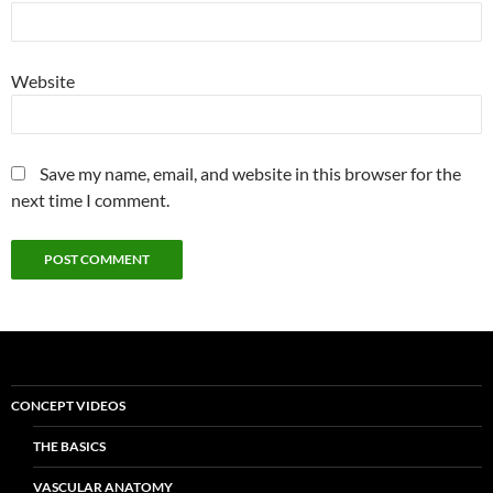
Website
Save my name, email, and website in this browser for the
next time I comment.
CONCEPT VIDEOS
THE BASICS
VASCULAR ANATOMY