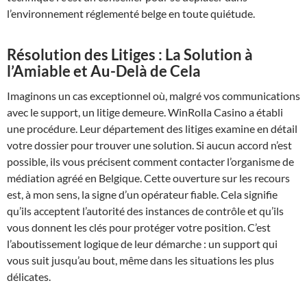
l’environnement réglementé belge en toute quiétude.
Résolution des Litiges : La Solution à
l’Amiable et Au-Delà de Cela
Imaginons un cas exceptionnel où, malgré vos communications
avec le support, un litige demeure. WinRolla Casino a établi
une procédure. Leur département des litiges examine en détail
votre dossier pour trouver une solution. Si aucun accord n’est
possible, ils vous précisent comment contacter l’organisme de
médiation agréé en Belgique. Cette ouverture sur les recours
est, à mon sens, la signe d’un opérateur fiable. Cela signifie
qu’ils acceptent l’autorité des instances de contrôle et qu’ils
vous donnent les clés pour protéger votre position. C’est
l’aboutissement logique de leur démarche : un support qui
vous suit jusqu’au bout, même dans les situations les plus
délicates.