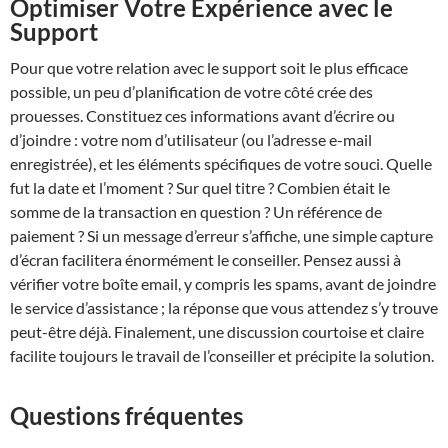
Optimiser Votre Expérience avec le
Support
Pour que votre relation avec le support soit le plus efficace
possible, un peu d’planification de votre côté crée des
prouesses. Constituez ces informations avant d’écrire ou
d’joindre : votre nom d’utilisateur (ou l’adresse e-mail
enregistrée), et les éléments spécifiques de votre souci. Quelle
fut la date et l’moment ? Sur quel titre ? Combien était le
somme de la transaction en question ? Un référence de
paiement ? Si un message d’erreur s’affiche, une simple capture
d’écran facilitera énormément le conseiller. Pensez aussi à
vérifier votre boîte email, y compris les spams, avant de joindre
le service d’assistance ; la réponse que vous attendez s’y trouve
peut-être déjà. Finalement, une discussion courtoise et claire
facilite toujours le travail de l’conseiller et précipite la solution.
Questions fréquentes