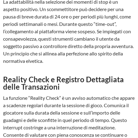
La adattabilità nella selezione dei momenti di stop è un
aspetto positivo. Un scommettitore può decidere per una
pausa di breve durata di 24 ore o per periodi più lunghi, come
periodi settimanali o mesi. Durante questo “time-out”,
l’collegamento al piattaforma viene sospeso. Se impiegati con
consapevolezza, questi strumenti cambiano il utente da
soggetto passivo a controllore diretto della propria avventura.
Un principio che si allinea alla perfezione allo spirito della
normativa elvetica.
Reality Check e Registro Dettagliata
delle Transazioni
La funzione “Reality Check” è un avviso automatico che appare
a scadenze regolari durante la sessione di gioco. Comunica il
giocatore sulla durata della sessione e sull’importo delle
guadagni e delle sconfitte in quel periodo di tempo. Questo
interrupt costringe a una interruzione di meditazione.
Consente di valutare con piena conoscenza se continuare o