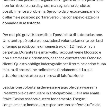
non forniscono una diagnosi, ma segnalano condotte
possibilmente a problema. Servono da precoce campanello
d’allarme e possono portare verso una consapevolezza o la
domanda di assistenza.
Per casi più gravi, è accessibile l’possibilità di autoesclusione.
Un utente può optare di escludersi volontariamente per lassi
di tempo precisi, come un semestre o un 12 mesi, o in via
perpetua. Durante tale intervallo, l’account viene bloccato e
non è ammesso ripristinarlo, neanche contattando l’servizio
clienti. Questo obbligo inderogabile per il termine deciso è una
misura di protezione radicale ma fondamentale. La sua
attuazione deve essere a riprova di falsificazione.
L’esclusione volontaria deve essere agevole da avviare ma
irrealizzabile da annullare in anticipazione. Dalla mia analisi,
Stake Casino osserva questo fondamento. Esegue il
congelamento immediato e spedisce una conferma ufficiale.