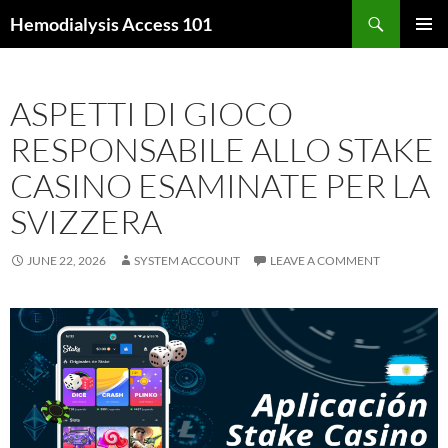
Skip
Search
Hemodialysis Access 101
to
PRIMAR
content
MENU
ASPETTI DI GIOCO
RESPONSABILE ALLO STAKE
CASINO ESAMINATE PER LA
SVIZZERA
JUNE 22, 2026
SYSTEM ACCOUNT
LEAVE A COMMENT