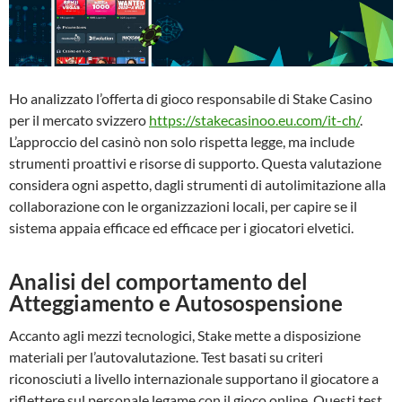
Ho analizzato l’offerta di gioco responsabile di Stake Casino
per il mercato svizzero
https://stakecasinoo.eu.com/it-ch/
.
L’approccio del casinò non solo rispetta legge, ma include
strumenti proattivi e risorse di supporto. Questa valutazione
considera ogni aspetto, dagli strumenti di autolimitazione alla
collaborazione con le organizzazioni locali, per capire se il
sistema appaia efficace ed efficace per i giocatori elvetici.
Analisi del comportamento del
Atteggiamento e Autosospensione
Accanto agli mezzi tecnologici, Stake mette a disposizione
materiali per l’autovalutazione. Test basati su criteri
riconosciuti a livello internazionale supportano il giocatore a
riflettere sul personale legame con il gioco online. Questi test