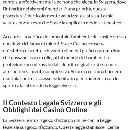
conto sia effettivamente la persona che gioca. In Svizzera, dove
l’integrità dei sistemi finanziari è una priorità, questa
procedura è particolarmente valorizzata e attesa. La mia
valutazione attesta che Stake la applica in modo sistematico.
Accanto a la verifica documentale, l’ambiente del casinò stesso
non deve richiamare i minori. Stake Casino conserva
un’estetica discreta, schivando elementi grafici o promozioni
che possano essere collegati al mondo dei bambini. La
protezione prende avvio dall’identità digitale e si estende
all’esperienza utente complessiva. Si forma così una barriera
multipla contro l’accesso indebito, in piena aderenza con lo
spirito e la lettera della legge elvetica.
Il Contesto Legale Svizzero e gli
Obblighi dei Casinò Online
La Svizzera norma il gioco d’azzardo online con la Legge
federale sul gioco d’azzardo. Questa legge stabilisce licenze