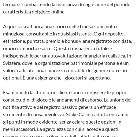
fermarsi, combattendo la mancanza di cognizione del periodo
caratteristica del gioco online.
A questa si affianca una storico delle transazioni molto
minuziosa, consultabile in qualsiasi istante. Ogni deposito,
estrazione, puntata, premio e bonus viene registrato con data,
orario e importo esatto. Questa trasparenza totale è
indispensabile per un’autovalutazione finanziaria realistica. In
Svizzera, dove la organizzazione patrimoniale personale è un
valore radicato, una chiarezza contabile del genere non è un
optional. È una esigenza che i giocatori si aspettano.
Esaminando la storico, un cliente può riconoscere le proprie
consuetudini di gioco e le andamenti di esborso. La unione del
notifica attivo e del registro passivo genera un efficace
strumento di consapevolezza. Stake Casino adotta entrambi
gli punti in modo evidente, senza celare queste opzioni in
menù accessori. La agevolezza con cui si accede a questi
elementi è un segnale rilevante della affidabilità con cui