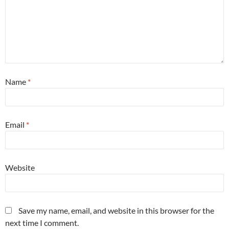
Name
*
Email
*
Website
Save my name, email, and website in this browser for the
next time I comment.