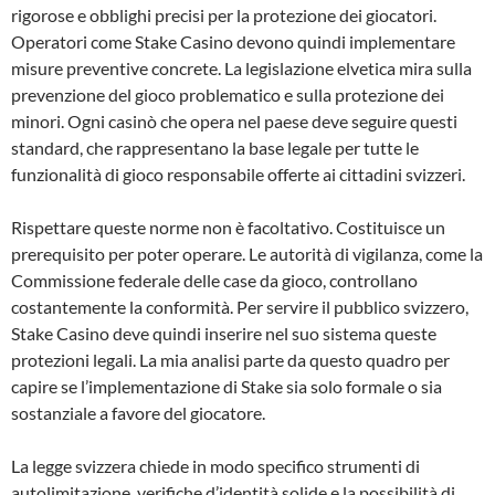
rigorose e obblighi precisi per la protezione dei giocatori.
Operatori come Stake Casino devono quindi implementare
misure preventive concrete. La legislazione elvetica mira sulla
prevenzione del gioco problematico e sulla protezione dei
minori. Ogni casinò che opera nel paese deve seguire questi
standard, che rappresentano la base legale per tutte le
funzionalità di gioco responsabile offerte ai cittadini svizzeri.
Rispettare queste norme non è facoltativo. Costituisce un
prerequisito per poter operare. Le autorità di vigilanza, come la
Commissione federale delle case da gioco, controllano
costantemente la conformità. Per servire il pubblico svizzero,
Stake Casino deve quindi inserire nel suo sistema queste
protezioni legali. La mia analisi parte da questo quadro per
capire se l’implementazione di Stake sia solo formale o sia
sostanziale a favore del giocatore.
La legge svizzera chiede in modo specifico strumenti di
autolimitazione, verifiche d’identità solide e la possibilità di