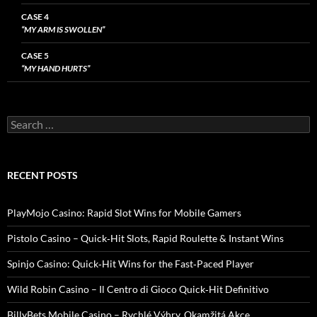
CASE 4
“MY ARM IS SWOLLEN”
CASE 5
“MY HAND HURTS”
Search
for:
RECENT POSTS
PlayMojo Casino: Rapid Slot Wins for Mobile Gamers
Pistolo Casino – Quick‑Hit Slots, Rapid Roulette & Instant Wins
Spinjo Casino: Quick‑Hit Wins for the Fast‑Paced Player
Wild Robin Casino – Il Centro di Gioco Quick‑Hit Definitivo
BillyBets Mobile Casino – Rychlé Výhry, Okamžitá Akce