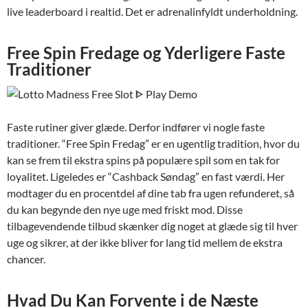
live leaderboard i realtid. Det er adrenalinfyldt underholdning.
Free Spin Fredage og Yderligere Faste
Traditioner
Faste rutiner giver glæde. Derfor indfører vi nogle faste
traditioner. “Free Spin Fredag” er en ugentlig tradition, hvor du
kan se frem til ekstra spins på populære spil som en tak for
loyalitet. Ligeledes er “Cashback Søndag” en fast værdi. Her
modtager du en procentdel af dine tab fra ugen refunderet, så
du kan begynde den nye uge med friskt mod. Disse
tilbagevendende tilbud skænker dig noget at glæde sig til hver
uge og sikrer, at der ikke bliver for lang tid mellem de ekstra
chancer.
Hvad Du Kan Forvente i de Næste