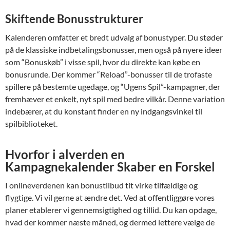
Skiftende Bonusstrukturer
Kalenderen omfatter et bredt udvalg af bonustyper. Du støder
på de klassiske indbetalingsbonusser, men også på nyere ideer
som “Bonuskøb” i visse spil, hvor du direkte kan købe en
bonusrunde. Der kommer “Reload”-bonusser til de trofaste
spillere på bestemte ugedage, og “Ugens Spil”-kampagner, der
fremhæver et enkelt, nyt spil med bedre vilkår. Denne variation
indebærer, at du konstant finder en ny indgangsvinkel til
spilbiblioteket.
Hvorfor i alverden en
Kampagnekalender Skaber en Forskel
I onlineverdenen kan bonustilbud tit virke tilfældige og
flygtige. Vi vil gerne at ændre det. Ved at offentliggøre vores
planer etablerer vi gennemsigtighed og tillid. Du kan opdage,
hvad der kommer næste måned, og dermed lettere vælge de