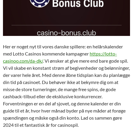
Her er noget nyt til vores danske spillere: en helårskalender
med Lotto Casinos kommende kampagner
https://lotto-
casinoo.com/da-dk/
. Vi ønsker at give mere end bare gode spil.
Vi vil skabe en konstant strøm af begivenheder og belønninger,
der varer hele året. Med denne åbne tidsplan kan du planlægge
din tid på casinoet. Du behøver ikke at bekymre dig om at
misse de store turneringer, de mange free spins, de gode
cashback-tilbud eller de eksklusive konkurrencer.
Forventningen er en del af sjovet, og denne kalender er din
guide til et år, hvor hver månad byder på nye måder at forøge
spændingen og måske også din konto. Lad os sammen gøre
2024 til et fantastisk år for casinospil.