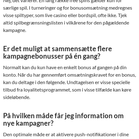
Nej, det varierer. En lang række free spins gælder kun for
særlige spil. I turneringer og for bonusomsætning medregnes
visse spiltyper, som live casino eller bordspil, ofte ikke. Tjek
altid spilbegrænsningslisten i vilkårene for den pågældende
kampagne.
Er det muligt at sammensætte flere
kampagnebonusser på én gang?
Normalt kan du kun have en enkelt bonus af gangen på din
konto. Når du har gennemført omsætningskravet for en bonus,
kan du deltage i den følgende. Undtagelsen er visse specielle
tilbud fra loyalitetsprogrammet, som i visse tilfælde kan køre
sideløbende.
På hvilken måde får jeg information om
nye kampagner?
Den optimale måde er at aktivere push-notifikationer i dine