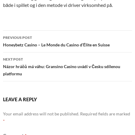
både i spillet og i den metode vi driver virksomhed på.
Post
PREVIOUS POST
navigation
Honeybetz Casino – Le Monde du Casino d’Élite en Suisse
NEXT POST
Názor hráčů má váhu: Gransino Casino uvádí v Česku sdílenou
platformu
LEAVE A REPLY
Your email address will not be published.
Required fields are marked
*