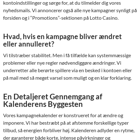
kontoindstillinger og sørge for, at du tilmelder dig vores
nyhedsmails. Vi annoncerer også alle nye kampagner synligt på
forsiden og i “Promotions”-sektionen på Lotto Casino.
Hvad, hvis en kampagne bliver ændret
eller annulleret?
Vi tilstræber stabilitet. Men i få tilfælde kan systemmæssige
problemer eller nye regler nødvendiggøre ændringer. Vi
underretter alle berørte spillere via en besked i kontoen eller
på mail med så meget varsel som muligt og en klar forklaring.
En Detaljeret Gennemgang af
Kalenderens Byggesten
Vores kampagnekalender er konstrueret for at ændre og
imponere. Vi har bestræbt på at afstemme forskellige typer
tilbud, så energien forbliver høj. Kalenderen adlyder en rytme,
der garanterer både korte, intense påvirkninger og