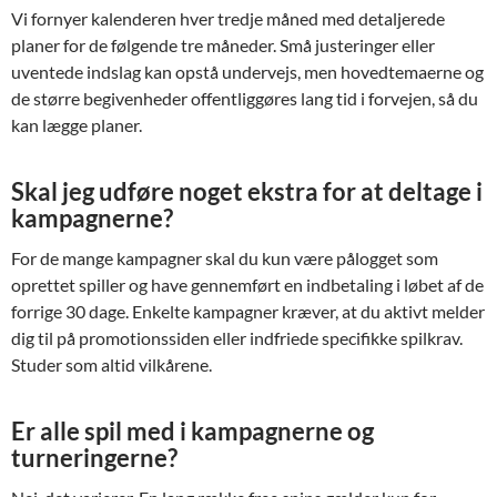
Vi fornyer kalenderen hver tredje måned med detaljerede
planer for de følgende tre måneder. Små justeringer eller
uventede indslag kan opstå undervejs, men hovedtemaerne og
de større begivenheder offentliggøres lang tid i forvejen, så du
kan lægge planer.
Skal jeg udføre noget ekstra for at deltage i
kampagnerne?
For de mange kampagner skal du kun være pålogget som
oprettet spiller og have gennemført en indbetaling i løbet af de
forrige 30 dage. Enkelte kampagner kræver, at du aktivt melder
dig til på promotionssiden eller indfriede specifikke spilkrav.
Studer som altid vilkårene.
Er alle spil med i kampagnerne og
turneringerne?