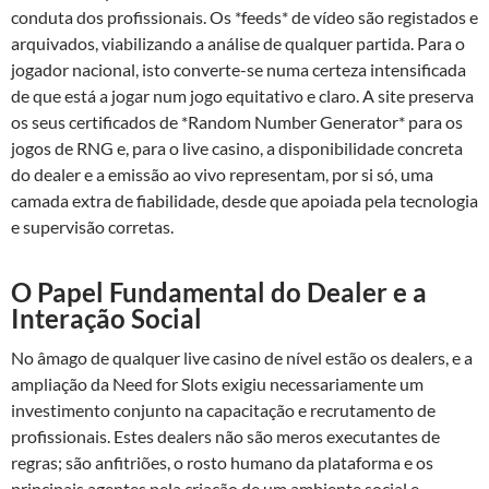
conduta dos profissionais. Os *feeds* de vídeo são registados e
arquivados, viabilizando a análise de qualquer partida. Para o
jogador nacional, isto converte-se numa certeza intensificada
de que está a jogar num jogo equitativo e claro. A site preserva
os seus certificados de *Random Number Generator* para os
jogos de RNG e, para o live casino, a disponibilidade concreta
do dealer e a emissão ao vivo representam, por si só, uma
camada extra de fiabilidade, desde que apoiada pela tecnologia
e supervisão corretas.
O Papel Fundamental do Dealer e a
Interação Social
No âmago de qualquer live casino de nível estão os dealers, e a
ampliação da Need for Slots exigiu necessariamente um
investimento conjunto na capacitação e recrutamento de
profissionais. Estes dealers não são meros executantes de
regras; são anfitriões, o rosto humano da plataforma e os
principais agentes pela criação de um ambiente social e