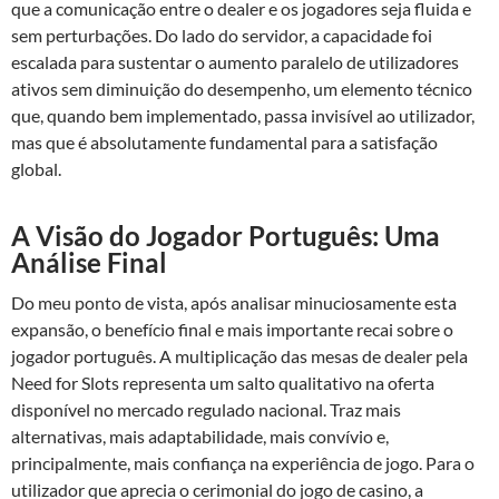
que a comunicação entre o dealer e os jogadores seja fluida e
sem perturbações. Do lado do servidor, a capacidade foi
escalada para sustentar o aumento paralelo de utilizadores
ativos sem diminuição do desempenho, um elemento técnico
que, quando bem implementado, passa invisível ao utilizador,
mas que é absolutamente fundamental para a satisfação
global.
A Visão do Jogador Português: Uma
Análise Final
Do meu ponto de vista, após analisar minuciosamente esta
expansão, o benefício final e mais importante recai sobre o
jogador português. A multiplicação das mesas de dealer pela
Need for Slots representa um salto qualitativo na oferta
disponível no mercado regulado nacional. Traz mais
alternativas, mais adaptabilidade, mais convívio e,
principalmente, mais confiança na experiência de jogo. Para o
utilizador que aprecia o cerimonial do jogo de casino, a