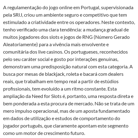
A regulamentação do jogo online em Portugal, supervisionada
pela SRIJ, criou um ambiente seguro e competitivo que tem
estimulado a criatividade entre os operadores. Neste contexto,
tenho verificado uma clara tendência: a mudança gradual de
muitos jogadores dos slots e jogos de RNG (Número Gerado
Aleatoriamente) para a vivência mais envolvente e
comunitária dos live casinos. Os portugueses, reconhecidos
pelo seu caráter social e gosto por interações genuínas,
demonstram uma predisposição natural com esta categoria. A
busca por mesas de blackjack, roleta e bacará com dealers
reais, que trabalham em tempo real a partir de estúdios
profissionais, tem evoluído a um ritmo constante. Esta
ampliação da Need for Slots é, portanto, uma resposta direta e
bem ponderada a esta procura de mercado. Não se trata de um
mero impulso operacional, mas de um aposta fundamentado
em dados de utilização e estudos de comportamento do
jogador português, que claramente apontam este segmento
como um motor de crescimento futuro.