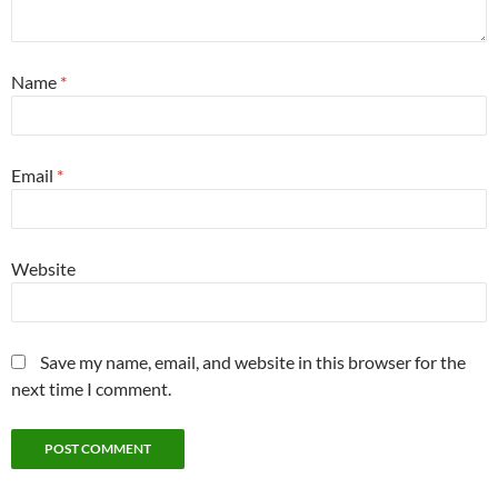
Name
*
Email
*
Website
Save my name, email, and website in this browser for the
next time I comment.