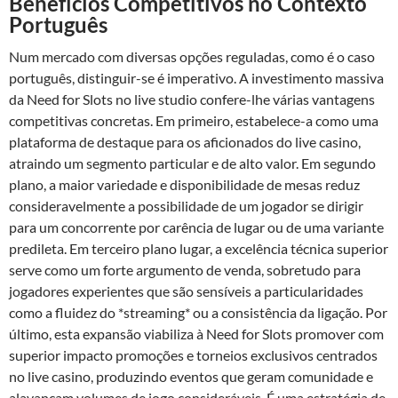
Benefícios Competitivos no Contexto
Português
Num mercado com diversas opções reguladas, como é o caso
português, distinguir-se é imperativo. A investimento massiva
da Need for Slots no live studio confere-lhe várias vantagens
competitivas concretas. Em primeiro, estabelece-a como uma
plataforma de destaque para os aficionados do live casino,
atraindo um segmento particular e de alto valor. Em segundo
plano, a maior variedade e disponibilidade de mesas reduz
consideravelmente a possibilidade de um jogador se dirigir
para um concorrente por carência de lugar ou de uma variante
predileta. Em terceiro plano lugar, a excelência técnica superior
serve como um forte argumento de venda, sobretudo para
jogadores experientes que são sensíveis a particularidades
como a fluidez do *streaming* ou a consistência da ligação. Por
último, esta expansão viabiliza à Need for Slots promover com
superior impacto promoções e torneios exclusivos centrados
no live casino, produzindo eventos que geram comunidade e
alavancam volumes de jogo consideráveis. É uma estratégia de