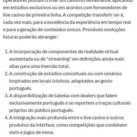
em estúdios exclusivos ou em acordos com fornecedores de
live casino de primeira linha. A competição transferir-se-á,
cada vez mais, para a excelência da experiência em tempo real
e para a geração de conteúdos únicos. Prováveis evoluções
futuras poderão abranger:
A incorporação de componentes de realidade virtual
aumentada ou de *streaming* em definições ainda mais
altas para uma imersão total.
A construção de estúdios conceituais ou com cenários
inspirados em locais icónicos, adaptados ao gosto
português.
A disponibilização de tabelas com dealers que falem
exclusivamente português e se reportem a traços culturais
próprios do público português.
A integração mais profunda entre o live casino e outros
produtos da interface, como competições que combinem
slots e jogos de mesa.