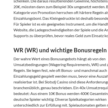
schenken. Die daraus resultierenden Gewinne, höchstens 
20€, müssten dann zum Beispiel 30x umgesetzt werden. B
Kategorie von Promotion herrschen oft härtere Regeln als
Einzahlungsboni. Das Kleingedruckte ist deshalb besonde
Für Spieler ist es ein geeignetes Instrument, um die Han
Website, die Ladegeschwindigkeiten der Spiele und die A
Supports zu überprüfen, bevor reales Geld zum Einsatz 
WR (WR) und wichtige Bonusregeln
Der wahre Wert eines Bonusangebots hängt ab von den
Umsatzbedingungen (Wagering Requirements, WR) und z
Regeln. Sie legen fest, wie oft Bonus- und manchmal auch
Einzahlungsgeld gespielt werden muss, bevor eine Ausza
realisierbar ist. Bei Slotsdj Casino sind diese Anforderung
branchenüblich, genau beschrieben. Ein 40x Umsatzrequ
bedeutet: Aus einem 10€ Bonus werden 400€ Gesamteins
deutsche Spieler wichtig: Diverse Spielkategorien wirken
unterschiedlich zur Erfüllung mit. Spielautomaten gelten m