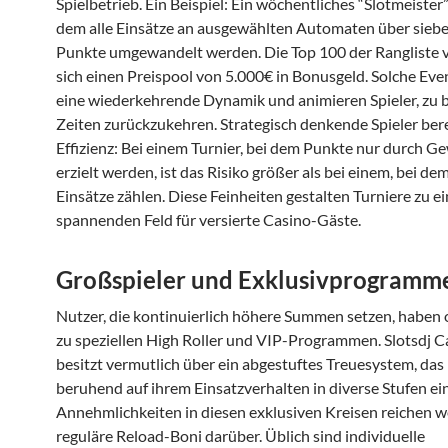
Spielbetrieb. Ein Beispiel: Ein wöchentliches “Slotmeister”
dem alle Einsätze an ausgewählten Automaten über siebe
Punkte umgewandelt werden. Die Top 100 der Rangliste v
sich einen Preispool von 5.000€ in Bonusgeld. Solche Eve
eine wiederkehrende Dynamik und animieren Spieler, zu
Zeiten zurückzukehren. Strategisch denkende Spieler ber
Effizienz: Bei einem Turnier, bei dem Punkte nur durch G
erzielt werden, ist das Risiko größer als bei einem, bei de
Einsätze zählen. Diese Feinheiten gestalten Turniere zu e
spannenden Feld für versierte Casino-Gäste.
Großspieler und Exklusivprogramm
Nutzer, die kontinuierlich höhere Summen setzen, haben o
zu speziellen High Roller und VIP-Programmen. Slotsdj C
besitzt vermutlich über ein abgestuftes Treuesystem, das
beruhend auf ihrem Einsatzverhalten in diverse Stufen ein
Annehmlichkeiten in diesen exklusiven Kreisen reichen w
reguläre Reload-Boni darüber. Üblich sind individuelle