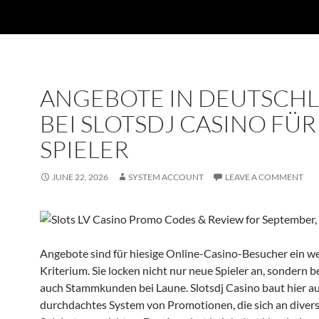
ANGEBOTE IN DEUTSCH
BEI SLOTSDJ CASINO FÜR
SPIELER
JUNE 22, 2026
SYSTEM ACCOUNT
LEAVE A COMMENT
Angebote sind für hiesige Online-Casino-Besucher ein w
Kriterium. Sie locken nicht nur neue Spieler an, sondern
auch Stammkunden bei Laune. Slotsdj Casino baut hier au
durchdachtes System von Promotionen, die sich an diver