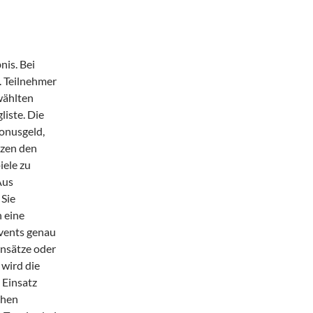
nis. Bei
. Teilnehmer
wählten
liste. Die
Bonusgeld,
tzen den
iele zu
Aus
 Sie
n eine
Events genau
insätze oder
 wird die
 Einsatz
chen