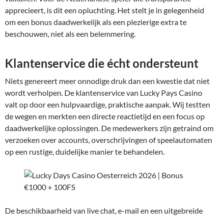
apprecieert, is dit een opluchting. Het stelt je in gelegenheid
om een bonus daadwerkelijk als een plezierige extra te
beschouwen, niet als een belemmering.
Klantenservice die écht ondersteunt
Niets genereert meer onnodige druk dan een kwestie dat niet
wordt verholpen. De klantenservice van Lucky Pays Casino
valt op door een hulpvaardige, praktische aanpak. Wij testten
de wegen en merkten een directe reactietijd en een focus op
daadwerkelijke oplossingen. De medewerkers zijn getraind om
verzoeken over accounts, overschrijvingen of speelautomaten
op een rustige, duidelijke manier te behandelen.
De beschikbaarheid van live chat, e-mail en een uitgebreide