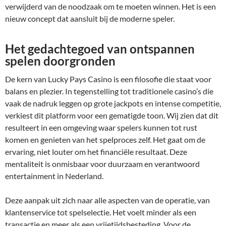
verwijderd van de noodzaak om te moeten winnen. Het is een
nieuw concept dat aansluit bij de moderne speler.
Het gedachtegoed van ontspannen
spelen doorgronden
De kern van Lucky Pays Casino is een filosofie die staat voor
balans en plezier. In tegenstelling tot traditionele casino’s die
vaak de nadruk leggen op grote jackpots en intense competitie,
verkiest dit platform voor een gematigde toon. Wij zien dat dit
resulteert in een omgeving waar spelers kunnen tot rust
komen en genieten van het spelproces zelf. Het gaat om de
ervaring, niet louter om het financiële resultaat. Deze
mentaliteit is onmisbaar voor duurzaam en verantwoord
entertainment in Nederland.
Deze aanpak uit zich naar alle aspecten van de operatie, van
klantenservice tot spelselectie. Het voelt minder als een
transactie en meer als een vrijetijdsbesteding. Voor de