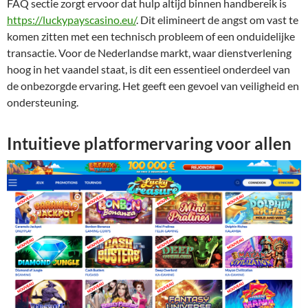
FAQ sectie zorgt ervoor dat hulp altijd binnen handbereik is
https://luckypayscasino.eu/
. Dit elimineert de angst om vast te
komen zitten met een technisch probleem of een onduidelijke
transactie. Voor de Nederlandse markt, waar dienstverlening
hoog in het vaandel staat, is dit een essentieel onderdeel van
de onbezorgde ervaring. Het geeft een gevoel van veiligheid en
ondersteuning.
Intuitieve platformervaring voor allen