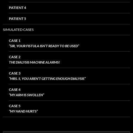
PATIENT 4
PATIENT 5
SIMULATED CASES
CASE 1
“SIR, YOUR FISTULA ISN’T READY TO BE USED”
CASE 2
THE DIALYSIS MACHINE ALARMS!
CASE 3
“MRS. S, YOU AREN’T GETTING ENOUGH DIALYSIS”
CASE 4
“MY ARM IS SWOLLEN”
CASE 5
“MY HAND HURTS”