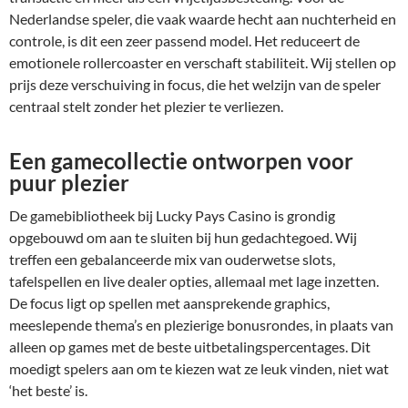
Nederlandse speler, die vaak waarde hecht aan nuchterheid en
controle, is dit een zeer passend model. Het reduceert de
emotionele rollercoaster en verschaft stabiliteit. Wij stellen op
prijs deze verschuiving in focus, die het welzijn van de speler
centraal stelt zonder het plezier te verliezen.
Een gamecollectie ontworpen voor
puur plezier
De gamebibliotheek bij Lucky Pays Casino is grondig
opgebouwd om aan te sluiten bij hun gedachtegoed. Wij
treffen een gebalanceerde mix van ouderwetse slots,
tafelspellen en live dealer opties, allemaal met lage inzetten.
De focus ligt op spellen met aansprekende graphics,
meeslepende thema’s en plezierige bonusrondes, in plaats van
alleen op games met de beste uitbetalingspercentages. Dit
moedigt spelers aan om te kiezen wat ze leuk vinden, niet wat
‘het beste’ is.