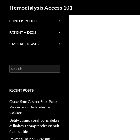
Search
Hemodialysis Access 101
Skip
CONCEPT VIDEOS
to
content
PATIENT VIDEOS
SIMULATED CASES
Search
for:
RECENT POSTS
Oscar Spin Casino: Snel‑Paced
Plezier voor de Moderne
Gokker
Betify casino conditions, délais
et limites à comprendre en huit
étapes utiles
Powbet Casino: Γρήγορα