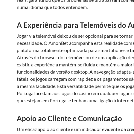
numa idioma que todos entendem.
A Experiência para Telemóveis do 
Jogar via telemóvel deixou de ser opcional para se torna
necessidade. O AmonBet acompanha esta realidade com
plataforma totalmente optimizada para smartphones e ta
Através do browser do telemóvel ou de uma aplicação ded
existir, a experiência mantém-se fluida e mantém a maiori
funcionalidades da versão desktop. A navegação adapta-s
táteis, os jogos carregam com rapidez e os pagamentos sã
a mesma facilidade. Esta versatilidade permite que os jo
Portugal acedam aos jogos do casino em qualquer lugar, 
que estejam em Portugal e tenham uma ligação à internet
Apoio ao Cliente e Comunicação
Um eficaz apoio ao cliente é um indicador evidente da cre