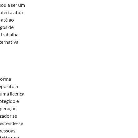
sou a ser um
 oferta atua
 até ao
ogos de
 trabalha
ternativa
aforma
epósito à
 uma licença
otegido e
operação
zador se
 estende-se
 pessoas
iciência e