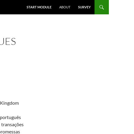
START MODULE
ABOUT
SURVEY
UES
 português
s transações
promessas