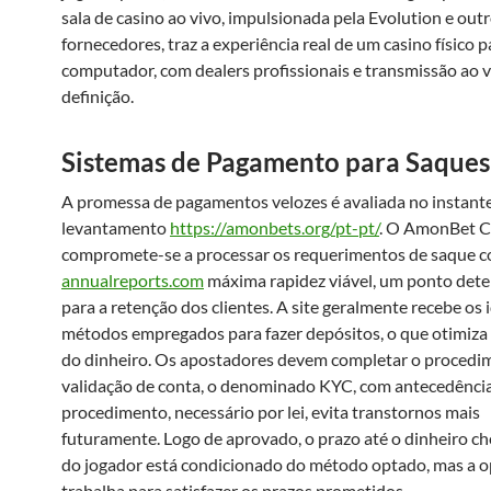
sala de casino ao vivo, impulsionada pela Evolution e out
fornecedores, traz a experiência real de um casino físico p
computador, com dealers profissionais e transmissão ao v
definição.
Sistemas de Pagamento para Saques
A promessa de pagamentos velozes é avaliada no instant
levantamento
https://amonbets.org/pt-pt/
. O AmonBet C
compromete-se a processar os requerimentos de saque c
annualreports.com
máxima rapidez viável, um ponto det
para a retenção dos clientes. A site geralmente recebe os 
métodos empregados para fazer depósitos, o que otimiza 
do dinheiro. Os apostadores devem completar o procedi
validação de conta, o denominado KYC, com antecedência
procedimento, necessário por lei, evita transtornos mais
futuramente. Logo de aprovado, o prazo até o dinheiro ch
do jogador está condicionado do método optado, mas a 
trabalha para satisfazer os prazos prometidos.