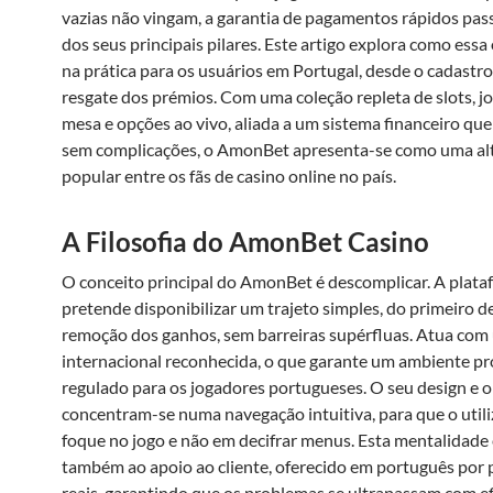
vazias não vingam, a garantia de pagamentos rápidos pas
dos seus principais pilares. Este artigo explora como essa
na prática para os usuários em Portugal, desde o cadastro
resgate dos prémios. Com uma coleção repleta de slots, j
mesa e opções ao vivo, aliada a um sistema financeiro que
sem complicações, o AmonBet apresenta-se como uma al
popular entre os fãs de casino online no país.
A Filosofia do AmonBet Casino
O conceito principal do AmonBet é descomplicar. A plat
pretende disponibilizar um trajeto simples, do primeiro d
remoção dos ganhos, sem barreiras supérfluas. Atua com
internacional reconhecida, o que garante um ambiente pr
regulado para os jogadores portugueses. O seu design e 
concentram-se numa navegação intuitiva, para que o utili
foque no jogo e não em decifrar menus. Esta mentalidade
também ao apoio ao cliente, oferecido em português por
reais, garantindo que os problemas se ultrapassam com ef