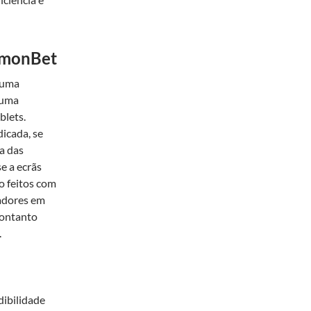
AmonBet
r uma
 uma
blets.
icada, se
a das
e a ecrãs
o feitos com
gadores em
contanto
.
dibilidade